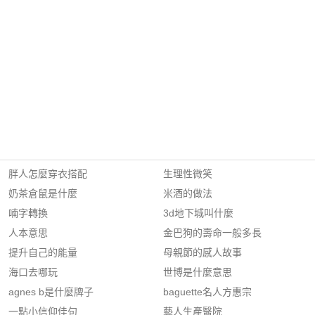
胖人怎麼穿衣搭配
生理性微笑
奶茶倉鼠是什麼
米酒的做法
喃字轉換
3d地下城叫什麼
人本意思
金巴狗的壽命一般多長
提升自己的能量
母親節的感人故事
海口去哪玩
世博是什麼意思
agnes b是什麼牌子
baguette名人方惠宗
一點小信仰佳句
藝人生產醫院