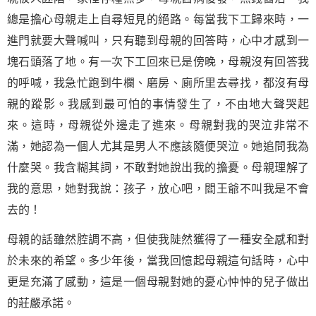
總是擔心母親走上自尋短見的絕路。每當我下工歸來時，一
進門就要大聲喊叫，只有聽到母親的回答時，心中才感到一
塊石頭落了地。有一次下工回來已是傍晚，母親沒有回答我
的呼喊，我急忙跑到牛欄、磨房、廁所里去尋找，都沒有母
親的蹤影。我感到最可怕的事情發生了，不由地大聲哭起
來。這時，母親從外邊走了進來。母親對我的哭泣非常不
滿，她認為一個人尤其是男人不應該隨便哭泣。她追問我為
什麼哭。我含糊其詞，不敢對她說出我的擔憂。母親理解了
我的意思，她對我說：孩子，放心吧，閻王爺不叫我是不會
去的！
母親的話雖然腔調不高，但使我陡然獲得了一種安全感和對
於未來的希望。多少年後，當我回憶起母親這句話時，心中
更是充滿了感動，這是一個母親對她的憂心忡忡的兒子做出
的莊嚴承諾。