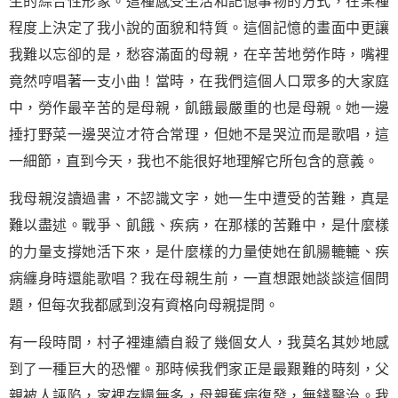
生的綜合性形象。這種感受生活和記憶事物的方式，在某種
程度上決定了我小說的面貌和特質。這個記憶的畫面中更讓
我難以忘卻的是，愁容滿面的母親，在辛苦地勞作時，嘴裡
竟然哼唱著一支小曲！當時，在我們這個人口眾多的大家庭
中，勞作最辛苦的是母親，飢餓最嚴重的也是母親。她一邊
捶打野菜一邊哭泣才符合常理，但她不是哭泣而是歌唱，這
一細節，直到今天，我也不能很好地理解它所包含的意義。
我母親沒讀過書，不認識文字，她一生中遭受的
苦難
，真是
難以盡述。戰爭、飢餓、疾病，在那樣的苦難中，是什麼樣
的力量支撐她活下來，是什麼樣的力量使她在飢腸轆轆、疾
病纏身時還能歌唱？我在母親生前，一直想跟她談談這個問
題，但每次我都感到沒有資格向母親提問。
有一段時間，村子裡連續自殺了幾個女人，我莫名其妙地感
到了一種巨大的恐懼。那時候我們家正是最艱難的時刻，父
親被人誣陷，家裡存糧無多，母親舊病復發，無錢醫治。我