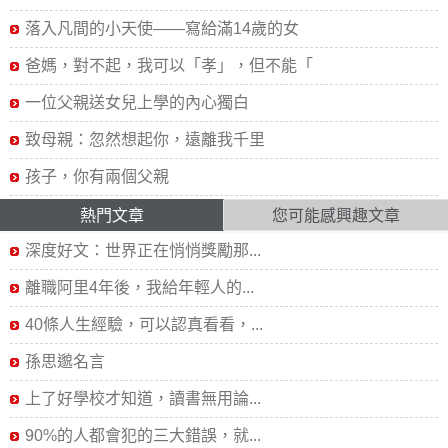
落入凡間的小天使——寫給滿14歲的女
爸媽，對不起，我可以「孝」，但不能「
一位父親送女兒上學的內心獨白
致母親：忽然想起你，遠離我千里
孩子，你有兩個父親
熱門文章
您可能感興趣文章
深度好文：世界正在悄悄獎勵那...
離職阿里4年後，我給年輕人的...
40條人生經驗，可以認真看看，...
孫思邈名言
上了好學校才知道，讀書無用論...
90%的人都會犯的三大錯誤，就...