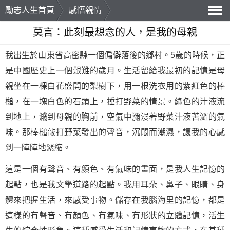
勵志人生首頁
感悟親情
導
莫言：此刻最想念的人，是我的母親
航
我出生於山東省高密縣一個偏僻落後的鄉村。5歲的時候，正
是中國歷史上一個艱難的歲月。生活留給我最初的記憶是母
親坐在一棵白花盛開的梨樹下，用一根洗衣用的紫紅色的棒
槌，在一塊白色的石頭上，捶打野菜的情景。綠色的汁液流
到地上，濺到母親的胸前，空氣中瀰漫著野菜汁液苦澀的氣
味。那棒槌敲打野菜發出的聲音，沉悶而潮濕，讓我的心感
到一陣陣地緊縮。
這是一個有聲音、有顏色、有氣味的畫面，是我人生記憶的
起點，也是我文學道路的起點。我用耳朵、鼻子、眼睛、身
體來把握生活，來感受事物。儲存在我腦海里的記憶，都是
這樣的有聲音、有顏色、有氣味、有形狀的立體記憶，活生