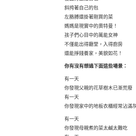
斜挎著自己的包
左胳膊還掛著剛買的菜
媽媽是現實中的奧特曼！
孩子們心目中的萬能女神
不僅能出得廳堂，入得廚房
還能掙錢養家，美貌如花！
你有沒有想過下面這些場景：
有一天
你發現父親的花草樹木已漸荒廢
有一天
你發現家中的地板衣櫃經常沾滿
有一天
你發現母親煮的菜太鹹太難吃