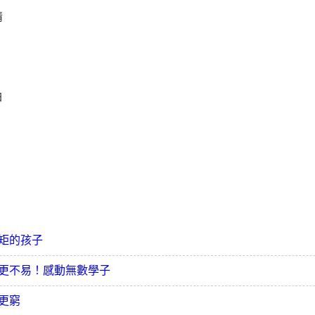
事情
？
白
矩的孩子
更不易！感動無數學子
更窮