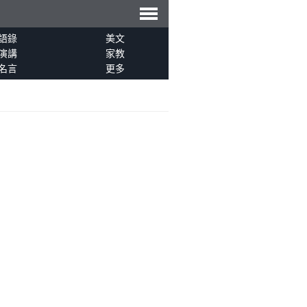
導
語錄
美文
演講
家教
名言
更多
航