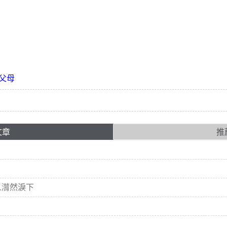
父母
文章
推
人潸然淚下