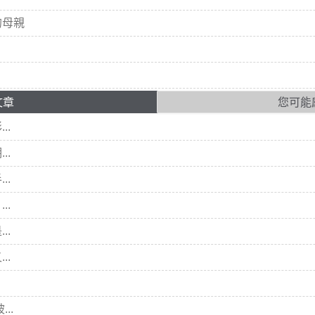
的母親
文章
您可能
..
..
..
..
..
..
..