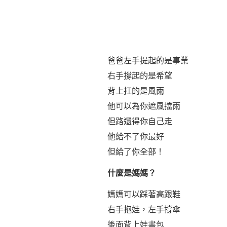
爸爸左手提起的是事業
右手撐起的是希望
背上扛的是風雨
他可以為你遮風擋雨
但路還得你自己走
他給不了你最好
但給了你全部！
什麼是媽媽？
媽媽可以踩著高跟鞋
右手抱娃，左手撐傘
後面背上娃書包