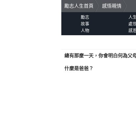
勵志人生首頁
感悟親情
勵志
人
故事
處
人物
感
總有那麼一天，你會明白何為父
什麼是爸爸？