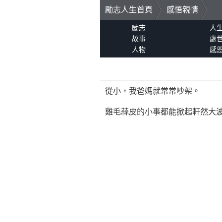
勵志人生首頁
感悟親情
勵志
人
故事
處
人物
感
從小，我爸媽就常常吵架。
雞毛蒜皮的小事都能掀起軒然大