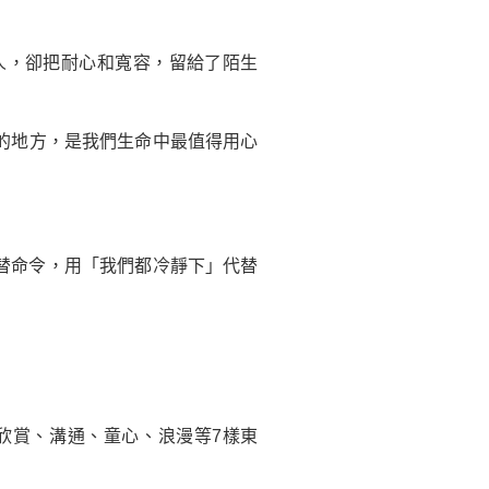
人，卻把耐心和寬容，留給了陌生
的地方，是我們
生命
中最值得用心
替命令，用「我們都冷靜下」代替
欣賞、溝通、童心、浪漫等7樣東