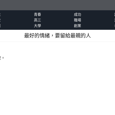
生
青春
成功
世
高三
職場
恩
大學
創業
最好的情緒，要留給最親的人
波。