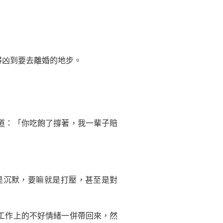
得凶到要去離婚的地步。
道：「你吃飽了撐著，我一輩子賠
是沉默，要嘛就是打壓，甚至是對
工作上的不好情緒一併帶回來，然