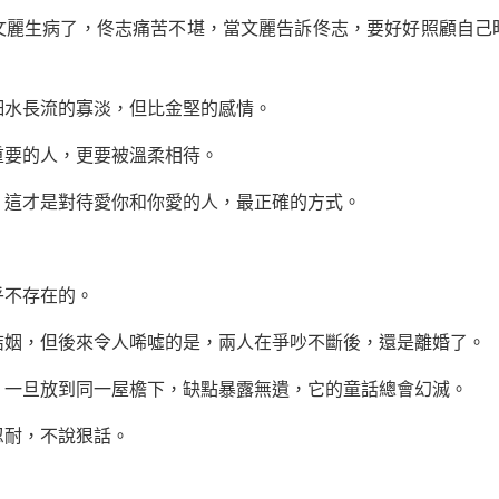
文麗生病了，佟志痛苦不堪，當文麗告訴佟志，要好好照顧自己
細水長流的寡淡，但比金堅的感情。
重要的人，更要被溫柔相待。
，這才是對待愛你和你愛的人，最正確的方式。
乎不存在的。
結姻，但後來令人唏噓的是，兩人在爭吵不斷後，還是離婚了。
，一旦放到同一屋檐下，缺點暴露無遺，它的童話總會幻滅。
忍耐，不說狠話。