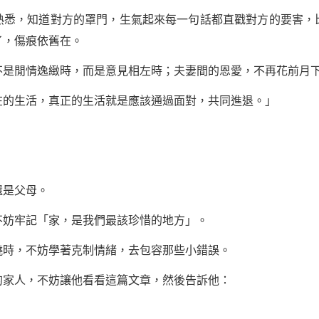
熟悉，知道對方的罩門，生氣起來每
一句話
都直戳對方的要害，
了，傷痕依舊在。
不是閒情逸緻時，而是意見相左時；夫妻間的恩愛，不再花前月
在的生活，真正的生活就是應該通過面對，共同進退。」
還是父母。
不妨牢記「家，是我們最該珍惜的地方」。
燒時，不妨學著克制情緒，去包容那些小錯誤。
的家人，不妨讓他看看這篇文章，然後告訴他：
。