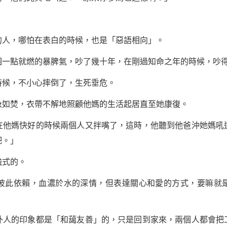
的人，哪怕在
表白
的時候，也是「惡語相向」。
個一點就燃的暴脾氣，吵了幾十年，在剛過知命之年的時候，吵
時候，不小心摔倒了，生死垂危。
急如焚，衣帶不解地照顧他媽的生活起居直至她康復。
在他媽快好的時候兩個人又拌嘴了，這時，他聽到他爸沖她媽吼
吧。」
強式的。
彼此依賴，血濃於水的深情，但表達關心和愛的方式，要嘛就
外人的印象都是「和藹友善」的，只是回到家來，兩個人都會把