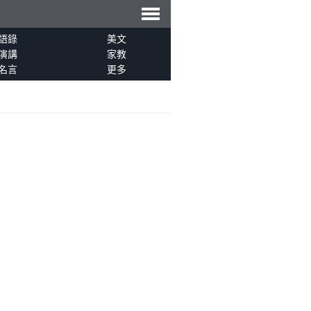
導
語錄
美文
演講
家教
名言
更多
航