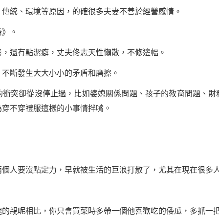
、傳統、環境等原因，的確很多夫妻不善於經營感情。
婚》。
養，還有點潔癖，丈夫佟志天性懶散，不修邊幅。
，不斷發生大大小小的矛盾和磨擦。
的衝突卻從沒停止過，比如婆媳關係問題、孩子的教育問題、財
為穿不穿禮服這樣的小事情拌嘴。
。
兩個人要沒點定力，早就被生活的巨浪打散了，尤其在現在很多
瑰的親昵相比，你只會買菜時多帶一個他喜歡吃的倭瓜，多抓一