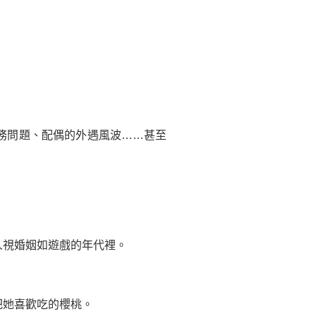
務問題、配偶的外遇風波……甚至
人視婚姻如遊戲的年代裡。
把她喜歡吃的櫻桃。