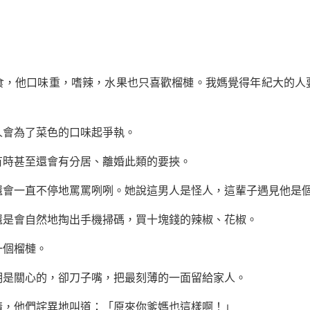
食，他口味重，嗜辣，水果也只喜歡榴槤。我媽覺得年紀大的人
人會為了菜色的口味起爭執。
有時甚至還會有分居、離婚此類的要挾。
還會一直不停地罵罵咧咧。她說這男人是怪人，這輩子遇見他是
還是會自然地掏出手機掃碼，買十塊錢的辣椒、花椒。
一個榴槤。
明是關心的，卻刀子嘴，把最刻薄的一面留給家人。
情，他們詫異地叫道：「原來你爹媽也這樣啊！」