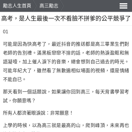
勵志人生首頁
高三勵志
導
高考，是人生最後一次不看臉不拼爹的公平競爭了
航
01
可能是因為快高考了，最近抖音的推送都是
高三
畢業生們對
老師的告別禮。滿黑板戀戀不捨的話，老師的熱淚盈眶和無
語凝噎，加上催人淚下的音樂，總會想到自己過去的時光。
可能年紀大了，雖然看了無數遍相似場面的視頻，還是情緒
不能自已。
那天看到一個話題說，如果讓你回到高三，每天背書
學習
考
試，你願意嗎？
所有人都流著眼淚說：非常願意！
上學的時候，以為高三就是最高的山，爬到峰頂，未來再也