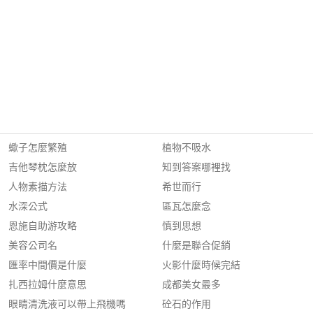
蠍子怎麼繁殖
植物不吸水
吉他琴枕怎麼放
知到答案哪裡找
人物素描方法
希世而行
水深公式
區瓦怎麼念
恩施自助游攻略
慎到思想
美容公司名
什麼是聯合促銷
匯率中間價是什麼
火影什麼時候完結
扎西拉姆什麼意思
成都美女最多
眼睛清洗液可以帶上飛機嗎
砼石的作用