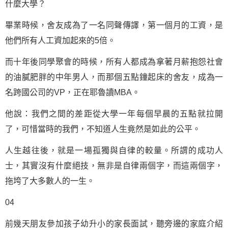
什麼大學？
畢業時候，舍友成為了一名同聲傳譯，第一個月的工資，是
他們所有人工資加起來的5倍。
而十年後同學聚會的時候，所有人都成為拿著月薪抱怨社會
的油膩肥胖的中年男人，而那個五點鐘起床的舍友，成為一
名跨國公司的VP，正在耶魯讀MBA。
他說：我們之間的差距從大學一年每個早晨的五點就拉開
了，可惜當時的我們，不知道人生竟然是如此的公平。
人生越往後，就是一場孤獨與自律的較量。所謂的
成功
人
士，其實沒有什麼絕技，無非是自律兩個字，而這兩個字，
拖垮了大多數人的一生。
04
前幾天朋友參加孩子幼升小的家長面試，聽旁邊的家庭介紹