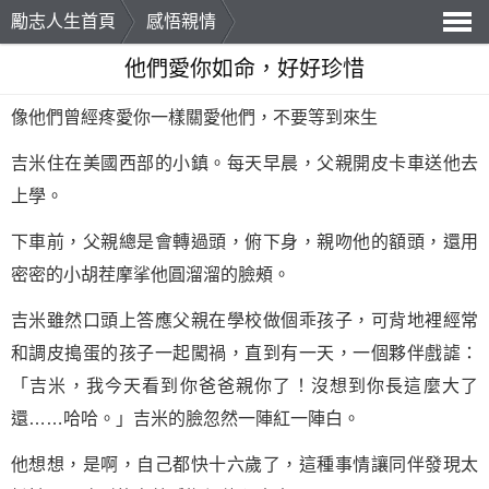
勵志人生首頁
感悟親情
導
他們愛你如命，好好珍惜
航
像他們曾經疼愛你一樣關愛他們，不要等到來生
吉米住在美國西部的小鎮。每天早晨，父親開皮卡車送他去
上學。
下車前，父親總是會轉過頭，俯下身，親吻他的額頭，還用
密密的小胡茬摩挲他圓溜溜的臉頰。
吉米雖然口頭上答應父親在學校做個乖孩子，可背地裡經常
和調皮搗蛋的孩子一起闖禍，直到有一天，一個夥伴戲謔：
「吉米，我今天看到你爸爸親你了！沒想到你長這麼大了
還……哈哈。」吉米的臉忽然一陣紅一陣白。
他想想，是啊，自己都快十六歲了，這種事情讓同伴發現太