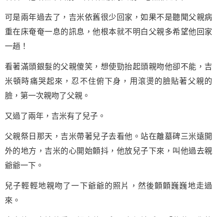
可是兩年過去了，吉米依舊很少回家，如果不是聽聞父親病
重在床奄奄一息的訊息，他根本就不明白父親多希望他回家
一趟！
看著滿頭銀髮的父親傻笑，想使勁抬起頭親吻他卻不能，吉
米頓時痛哭起來，忍不住俯下身，用滾燙的臉貼著父親的
臉，第一次親吻了父親。
又過了兩年，吉米有了兒子。
父親祭日那天，吉米帶著兒子去看他。站在離墓碑三米遠開
外的地方，吉米的心開始顫抖，他放兒子下來，叫他過去親
爺爺一下。
兒子輕輕地親吻了一下爺爺的照片，然後顫顫巍巍地走過
來。