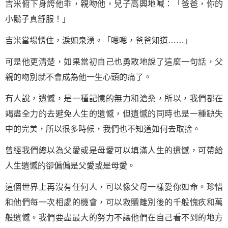
吉米俯下身誇他乖，親吻他，兒子高興地喊：「爸爸，你的
小鬍子真舒服！」
吉米當場愣住，淚如泉湧。「嗯嗯，爸爸知道……」
可是他更清楚，如果當初自己也勇敢地說了這麼
一句話
，父
親的吻別就不會成為他一生心頭的痛了。
有人說，遺憾，是一種記憶的無力和滄桑，所以，我們都在
竭盡全力的去避免人生的遺憾，但遺憾的同時也是一種缺失
中的完美，所以很多時候，我們也不知道如何去取捨。
曾經我們總以為父愛或是
母愛
可以填滿人生的遺憾，可帶給
人生遺憾的卻偏偏是
父愛
或是母愛。
這個世界上再沒有任何人，可以像父母一樣愛你如命。珍惜
和他們每一次相處的機會，可以救贖離別後的千般愧疚和萬
般遺憾。我們要盡最大的努力不讓他們在自己看不到的地方