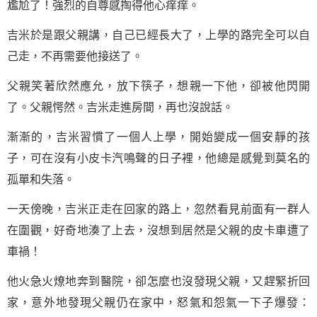
尷尬了！強烈的自尊感掏得他心痒痒。
吉米於是跟父親講，自己已經長大了，上學的路完全可以自
己走，不再需要他接送了。
父親笑著欣然應允，放下筷子，想親一下他，卻被他閃開
了。父親愕然。吉米走進房間，再也沒說話。
漸漸的，吉米習慣了一個人上學，開始變成一個安靜的孩
子，可在沒有小皮卡汽鳴聲的日子裡，他總是感覺到莫名的
孤單和失落。
一天傍晚，吉米正走在回家的路上，忽然看見前面有一群人
在圍觀，好奇地湊了上去，沒想到居然是父親的皮卡車遭了
車禍！
他火急火燎地奔到醫院，卻怎麼也沒發現父親，又趕緊折回
家，意外地發現父親仍在家中，怒氣和怨氣一下子爆發：