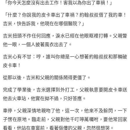
「你今天怎麼沒有出去工作！害我以為你出了車禍！」
「什麼？你說我的皮卡車出了車禍？約翰叔叔借了我的車！
吉米，快告訴我，他現在在哪個醫院？」
吉米扭頭不作任何回應，淚水已經在他眼眶裡打轉。父親瞥
他一眼，一個人披著風衣出去了。
吉米心有不甘：哼，誰叫你總是一心想著約翰叔叔和那輛破
皮卡車！
從那以後，吉米和父親的關係鬧得更僵了。
完成了學業後，吉米選擇到外打工，父親執意要開皮卡車送
他去火車站，他實在拗不過，只好答應。
車停，父親深情地親吻了他，這一次，他來不及躲閃，一下
子愣在原地。臨走前，父親對他千叮嚀萬囑咐，要他常回家
看看，他站在車窗前，看著傴僂的父親，忽然很想哭。