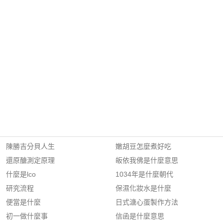
陳勝吉分貝人生
嫩胡豆怎麼煮好吃
還原醣測定原理
皈依我佛是什麼意思
什麼是lco
1034年是什麼朝代
研究流程
保濕化妝水是什麼
便當是什麼
日式溏心蛋製作方法
初一做什麼事
信函是什麼意思