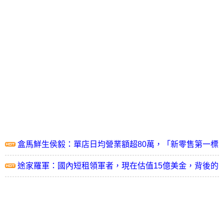
盒馬鮮生侯毅：單店日均營業額超80萬，「新零售第一標
桿」的背後
途家羅軍：國內短租領軍者，現在估值15億美金，背後的
邏輯是？