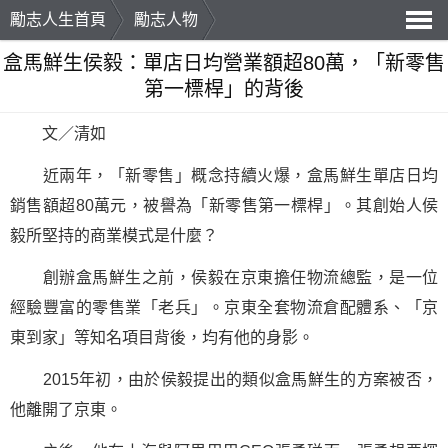
勵志人生首頁
勵志人物
導
盒馬鮮生侯毅：單店日均營業額超80萬，「新零售
第一標桿」的背後
航
文／清如
近兩年，「新零售」概念持續火爆，盒馬鮮生單店日均
銷售額超80萬元，被譽為「新零售第一標桿」。其創始人侯
毅所
堅持
的商業模式是什麼？
創辦盒馬鮮生之前，侯毅在京東擔任物流總監，是一位
經驗豐富的零售業「老兵」。京東全套物流倉配體系、「京
東到家」等知名項目背後，均有他的身影。
2015年初，由於侯毅提出的類似盒馬鮮生的方案被否，
他離開了京東。