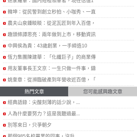
途家羅軍：國內短租領軍者，現在估值1
韓坤：從民警到創立秒拍、小咖秀、一直
農夫山泉鍾睒睒：從泥瓦匠到年入百億，
趣頭條譚思亮：兩年做到上市，移動資訊
中興侯為貴：43歲創業，一手締造10
恆力集團陳建華：「化纖巨子」的商業傳
用友董事長王文京：一生只做一件事，鑄
姚奎章：從瀕臨破產到年營收近百億，「
熱門文章
您可能感興趣文章
經典語錄：尖酸刻薄的話少說，...
人為什麼要努力？這是我聽過最...
別等來日，只爭朝夕
那個985名校畢業的同事，沒升...