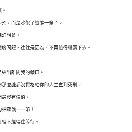
穫。
吵架，而是吵架了還能一輩子。
總幻想著。
難度問題，往往是因為，不再值得繼續下去。
。
又給出離開我的藉口。
物那麼誰都沒資格給你的人生宣判死刑。
們最沒有價值。
°勻速運動——滾！
月經不經得住等待。