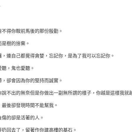
。
捨不得你鞍前馬後的那份殷勤。
而是樹的捨棄。
纏，連自己都覺得貪婪，忘記你，是為了我可以忘記你。
愛聽，鬼也愛聽。
滯，卻會因為你的
堅持
而誠實。
你說不出的無奈但是你做出一副無所謂的樣子，你越是這樣我就
，最後卻發現時間不能幫我。
負傷的卻是活著的人。
要扔回去了，留著作你建高樓的基石。