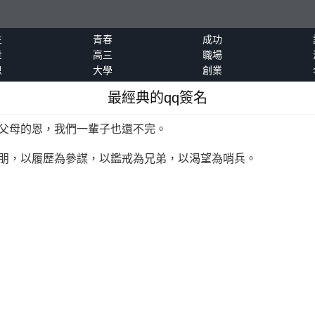
生
青春
成功
世
高三
職場
恩
大學
創業
最經典的qq簽名
，父母的恩，我們一輩子也還不完。
良朋，以履歷為參謀，以鑑戒為兄弟，以渴望為哨兵。