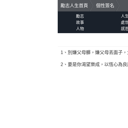
勵志人生首頁
個性簽名
勵志
人
故事
處
人物
感
1、別嫌父母髒，嫌父母丟面子
2、要是你渴望樂成，以恆心為