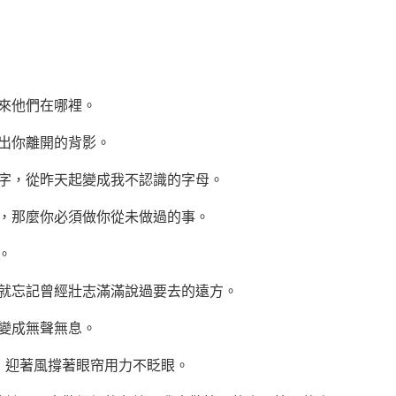
來他們在哪裡。
出你離開的背影。
名字，從昨天起變成我不認識的字母。
西，那麼你必須做你從未做過的事。
。
就忘記曾經壯志滿滿說過要去的遠方。
變成無聲無息。
，迎著風撐著眼帘用力不眨眼。