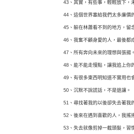
43、其實，有些事，輕輕放下，
44、這個世界塞給我們太多廉價
45、躲在林蕭看不到的地方，留
46、我奮不顧身愛的人，最後都
47、所有奔向未來的理想與張揚
48、能不能走慢點，讓我追上你
49、有很多東西明知道不實用也
50、沉默不說謊話，不是退讓。
51、尋找著我的以後卻失去著我
52、後來在遇到喜歡的人，我搖
53、失去就像剪掉一截頭髮，習