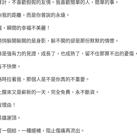
算計，不喜歡假假的友情。我喜歡簡單的人，簡單的事。
你我的距離，而是你曾說的永遠。
戲，瞬間的幸福不美麗！
悄悄躲開躲開的是身影，躲不開的卻是那份默默的情懷。
條是強有力的見證，成長了，也成熟了，留不住那算不出的憂傷
有不快樂。
路時拉著我，那個人是不是你真的不重要。
上醒來又是嶄新的一天，完全免費，永不斷貨。
沒理由！
英雄謝頂。
打一個結，一種縫補，阻止傷痛再流出。