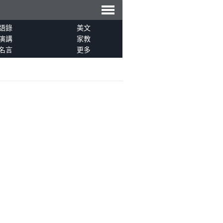
導
語錄
美文
演講
家教
名言
更多
航