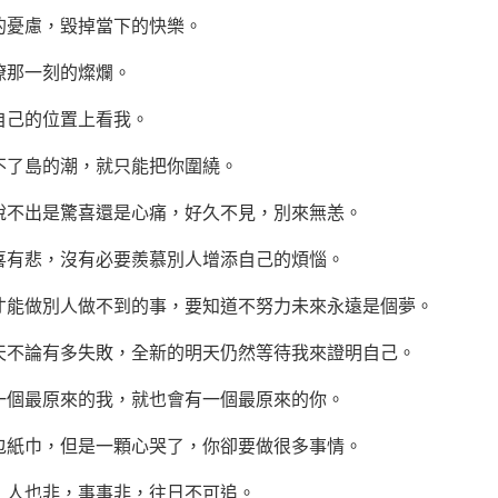
的憂慮，毀掉當下的快樂。
暸那一刻的燦爛。
自己的位置上看我。
不了島的潮，就只能把你圍繞。
說不出是驚喜還是心痛，好久不見，別來無恙。
喜有悲，沒有必要羨慕別人增添自己的煩惱。
才能做別人做不到的事，要知道不努力未來永遠是個夢。
天不論有多失敗，全新的明天仍然等待我來證明自己。
一個最原來的我，就也會有一個最原來的你。
包紙巾，但是一顆心哭了，你卻要做很多事情。
，人也非，事事非，往日不可追。