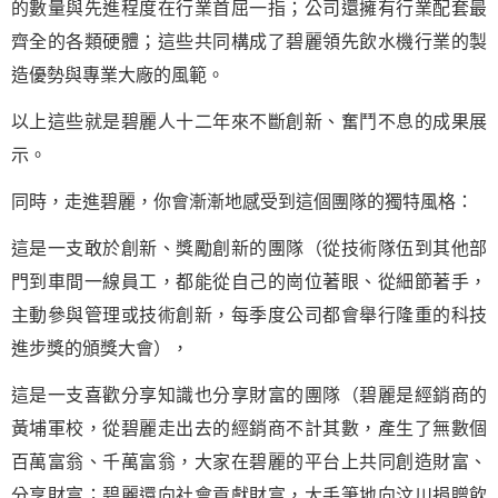
的數量與先進程度在行業首屈一指；公司還擁有行業配套最
齊全的各類硬體；這些共同構成了碧麗領先飲水機行業的製
造優勢與專業大廠的風範。
以上這些就是碧麗人十二年來不斷創新、
奮鬥
不息的成果展
示。
同時，走進碧麗，你會漸漸地感受到這個團隊的獨特風格：
這是一支敢於創新、獎勵創新的團隊（從技術隊伍到其他部
門到車間一線員工，都能從自己的崗位著眼、從細節著手，
主動參與管理或技術創新，每季度公司都會舉行隆重的科技
進步獎的頒獎大會），
這是一支喜歡分享知識也分享財富的團隊（碧麗是經銷商的
黃埔軍校，從碧麗走出去的經銷商不計其數，產生了無數個
百萬富翁、千萬富翁，大家在碧麗的平台上共同創造財富、
分享財富；碧麗還向社會貢獻財富，大手筆地向汶川捐贈飲