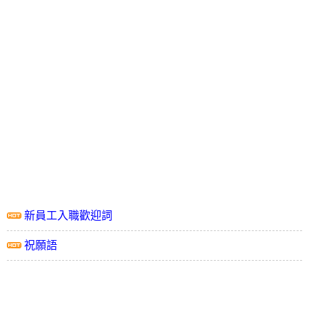
新員工入職歡迎詞
祝願語