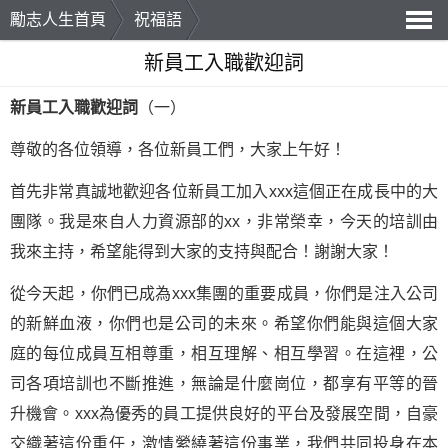
勵志人生首頁
祝福語
導
新員工入職歡迎詞
航
新員工入職歡迎詞
（一）
尊敬的各位領導，各位新員工們，大家上午好！
首先非常真誠地歡迎各位新員工加入xxx這個正在成長中的大
團隊。我是來自人力資源部的xx，非常榮幸，今天的培訓由
我來主持，希望能得到大家的支持與配合！謝謝大家！
從今天起，你們已成為xxx集團的重要成員，你們是注入公司
的新鮮血液，你們也是公司的未來。希望你們能與這個大家
庭的每位成員互相尊重，相互理解、相互
學習
。在這裡，公
司各項培訓也不斷推進，無論是什麼崗位，都享有平等的晉
升機會。xxx為優秀的員工提供良好的平台及發展空間，自豪
交織著這份重任，激情縈繞著這份事業，我們共同投身在本