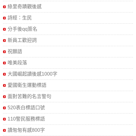
綠里奇蹟觀後感
詩經：生民
分手後qq簽名
新員工歡迎詞
祝願語
唯美段落
大國崛起讀後感1000字
愛國衛生運動標語
面對苦難的名言警句
520表白標語口號
110警民服務標語
讀匆匆有感800字