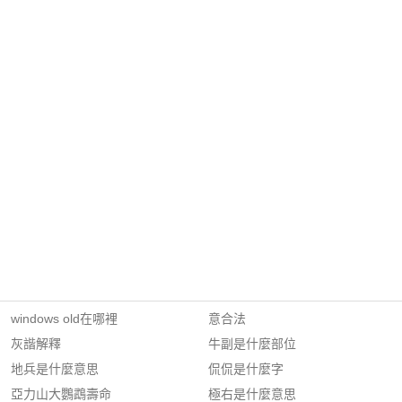
windows old在哪裡
意合法
灰諧解釋
牛副是什麼部位
地兵是什麼意思
侃侃是什麼字
亞力山大鸚鵡壽命
極右是什麼意思