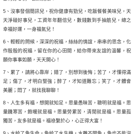
5、沒事發個簡訊兒，祝你健康有勁兒，吃飯餐餐美味兒，天
天淨碰好事兒，工資年年翻倍兒，數錢數到手抽筋兒，總之
幸福好運，一身福氣兒！
6、輕輕的問候，深深的祝福，絲絲的情誼，串串的思念，化
作殷殷的祝福，留在你的心田間，給你帶來友誼的溫馨，祝
願你事事如願，天天開心！
7、累了，請將心靠岸；錯了，別想到後悔；苦了，才懂得滿
足；傷了，才明白堅強；醉了，才知道難忘；笑了，才體會
美麗；悶了，就找我聊聊！
8、人生多有福，想開就知足。思量愚昧苦，聰明就是福。思
量饑寒苦，飽暖就是福。思量勞累苦，清閒就是福。思量孤
獨苦，友多就是福。福祿繫於心，心正得大富！
9、水給了魚生命，魚給了水生機，水離不開魚，魚也不能沒