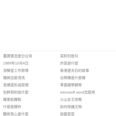
蠶寶寶怎麼分公母
菜籽的造句
1989年10月4日
炸菜是什麼
溶解釜工作原理
香港望夫石的故事
豬肺怎麼清洗
白條豬是什麼豬
音爆雲形成原理
零基礎學鋼琴
包幹契約指什麼
microsoft word怎麼用
豬里肌醃製
火山女王攻略
什麼是爆炸
如何保護文物
戰術背心是什麼
迷鹿意思