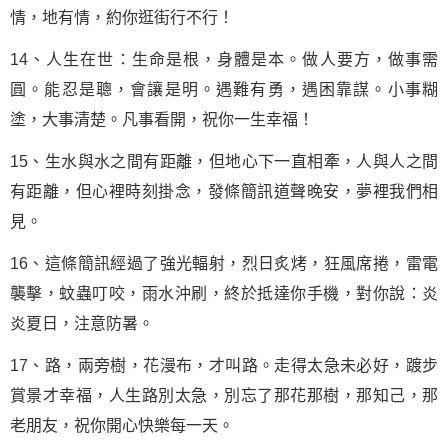
情，地有情，約你逛街行不行！
14、人生在世：生命是根，身體是本。
做人
要方，做事需
圓。能忍是聰，會讓是明。遇難有勇，遇困靠謀。小事糊
塗，大事清楚。凡事看開，祝你一生幸福！
15、生水與水之間有距離，但地心下一直相牽，人與人之間
有距離，但心裡時刻掛念，發條簡訊道聲晚安，夢裡我們相
見。
16、這條簡訊經過了強光輻射，烈日炙烤，狂風席捲，雷電
襲擊，蚊蟲叮咬，雨水沖刷，終於抵達你手機，對你說：炎
炎夏日，注意防暑。
17、路，兩旁樹，花漫布，才叫路。走得太急未必好，踱步
賞景才幸福，人生路別太急，別忘了那花那樹，那知己，那
老朋友，祝你開心快樂每一天。