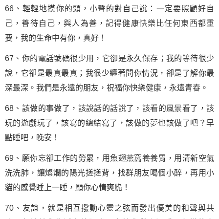
66、輕輕地摸你的頭，小聲的對自己說：一定要照顧好自
己，善待自己，與人為善，記得健康快樂比任何東西都重
要，我的生命中有你，真好！
67、你的電話號碼很少用，它卻是永久保存；我的等待很少
說，它卻是最真最真；我很少纏著問你情況，卻是了解你最
深最深。我們是永遠的朋友，祝福你快樂健康，永遠青春。
68、該做的事做了，該說話的話說了，該看的風景看了，該
玩的遊戲玩了，該寫的總結寫了，該做的夢也該做了吧？早
點睡吧，晚安！
69、願你忘卻工作的勞累，用魚翅燕窩養養胃，用清新空氣
洗洗肺，讓燦爛的陽光搓搓背，找群朋友喝個小醉，再用小
貓的感覺睡上一睡，願你心情爽脆！
70、友誼，就是相互撥動心靈之弦而發出優美的和聲與共