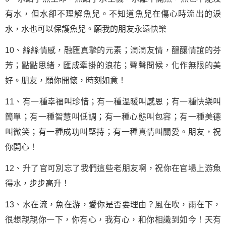
有水，但水卻不理解魚兒。不知道魚兒在傷心時流出的淚
水，水也可以保護魚兒。願我的朋友永遠快樂
10、絲絲情感，融匯真摯的元素；滴滴友情，醞釀情誼的芬
芳；點點思緒，匯成牽掛的浪花；聲聲問候，化作無限的美
好。朋友，願你開懷，時刻如意！
11、有一種幸福叫珍惜；有一種溫暖叫
感恩
；有一種快樂叫
簡單；有一種智慧叫低調；有一種心態叫包容；有一種美德
叫微笑；有一種
成功
叫
堅持
；有一種真情叫關愛。朋友，祝
你開心！
12、升了官可別忘了我們這些老朋友啊，祝你在官場上游魚
得水，步步高升！
13、水在流，魚在游，愛你是否要理由？風在吹，雨在下，
很想親親你一下，你有心，我有心，和你相識到如今！天有