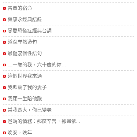
雷軍的宿命
蔡康永經典語錄
戀愛恐慌症經典台詞
道貌岸然造句
最傷感個性語句
二十歲的我，六十歲的你…
這個世界我來過
我欺騙了我的妻子
我願一生陪他跑
當我長大，你已變老
爸媽的債務：那麼辛苦，卻還依...
晚安，晚年