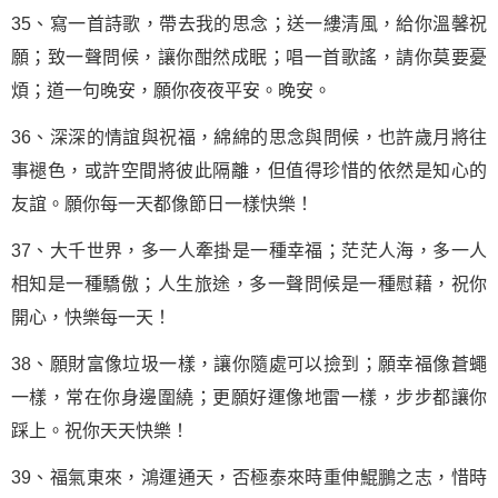
35、寫一首詩歌，帶去我的思念；送一縷清風，給你溫馨祝
願；致一聲問候，讓你酣然成眠；唱一首歌謠，請你莫要憂
煩；道一句晚安，願你夜夜平安。晚安。
36、深深的情誼與祝福，綿綿的思念與問候，也許歲月將往
事褪色，或許空間將彼此隔離，但值得珍惜的依然是知心的
友誼。願你每一天都像節日一樣快樂！
37、大千世界，多一人牽掛是一種幸福；茫茫人海，多一人
相知是一種驕傲；人生旅途，多一聲問候是一種慰藉，祝你
開心，快樂每一天！
38、願財富像垃圾一樣，讓你隨處可以撿到；願幸福像蒼蠅
一樣，常在你身邊圍繞；更願好運像地雷一樣，步步都讓你
踩上。祝你天天快樂！
39、福氣東來，鴻運通天，否極泰來時重伸鯤鵬之志，惜時