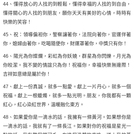
44、懂得放心的人找的到輕鬆，懂得幸福的人找的到自由，
懂得關心的人找的到朋友，願你天天有美好的心情，時時有
快樂的笑容！
45、祝：領導偏袒你，警察讓著你，法院向著你，官運伴著
你，媳婦由著你，吃喝隨便你，財運罩著你，中獎只有你！
46、陽光為你燦爛，彩虹為你妖嬈，群星為你閃爍，月光為
你皎潔。我不變的情誼只為你！祝福你，幸福快樂無邊際！
吉祥如意總是屬於你！
47、獻上一份真誠，就多一點愛。獻上一片丹心，就多一個
祝福。獻上一根蠟燭，就多一點光明。朋友，你我都有一顆
紅心，紅心染紅世界，溫暖融化東方。
48、如果愛你是一滴水的話，我擁有一條黃河。如果想你是
一滴水的話，我就有了一條長江。如果對你的祝福是星光一