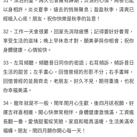
31、漂泊的愛，再久也會擁有歸期；流浪的心情，再長也能
以身相許。炎炎夏季，遠去的悄無聲息；盈盈秋季，清爽已
經植入心底！朋友，祝你快樂是秋季的旨意！
32、工作一天會很累，回家先消除疲憊；記得要好好養胃，
享受生活的滋味；晚上早休息才對，願美夢與你相會；祝你
身體健康，心情愉快。
33、左耳傾聽，傾聽昔日同你的密語；右耳傾訴，傾訴昔日
生活的甜苦；左手畫心，回憶曾經的形影不分；右手畫眸，
回憶曾經的並肩齊走，老朋友，好久不見，期待重逢，也祝
你幸福美滿。
34、龍年就是不一般，閏年閏月心生歡，後四月送祝願，好
運吉祥喜相連，開心快樂常相伴，身體健康激情滿，工資瘋
長翻一番，愛情甜蜜綻笑臉，家庭和睦真溫暖，生活美滿幸
福纏。朋友，閏四月願你開心每一天！