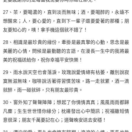
27、茶，要喝濃的，直到淡而無味；酒，要喝醉的，永遠不
想醒來；人，要心愛的，直到下一輩子還要愛著的那種；朋
友要知心的，咦！拿手機這個就不錯了！
28、相識是最珍貴的緣份，牽掛是最真摯的心動，思念是最
美麗的心情，問候是最動聽的言語，在漫長一生中的我將最
美的祝福送給你，祝你幸福平安快樂！
29、雨水說天空也會落淚，玫瑰說
愛情
總有枯萎，離別說寂
寞無滋無味，咖啡說活著得習慣苦味，路一走就累，酒一滴
就醉，雨一碰就碎，只有朋友最珍貴。
30、窗外知了聲聲陣陣；想起了你情情真真；風風雨雨都歸
凡塵；生生世世惜你緣分；枕邊發出心中簡訊；祝福雖短情
意很深；朋友千萬要記在心；道聲晚安送去安穩！