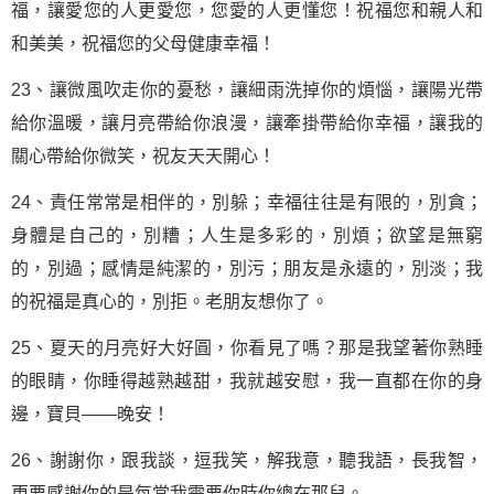
福，讓愛您的人更愛您，您愛的人更懂您！祝福您和親人和
和美美，祝福您的父母健康幸福！
23、讓微風吹走你的憂愁，讓細雨洗掉你的煩惱，讓陽光帶
給你溫暖，讓月亮帶給你浪漫，讓牽掛帶給你幸福，讓我的
關心帶給你微笑，祝友天天開心！
24、責任常常是相伴的，別躲；幸福往往是有限的，別貪；
身體是自己的，別糟；人生是多彩的，別煩；欲望是無窮
的，別過；感情是純潔的，別污；朋友是永遠的，別淡；我
的祝福是真心的，別拒。老朋友想你了。
25、夏天的月亮好大好圓，你看見了嗎？那是我望著你熟睡
的眼睛，你睡得越熟越甜，我就越安慰，我一直都在你的身
邊，寶貝——晚安！
26、謝謝你，跟我談，逗我笑，解我意，聽我語，長我智，
更要感謝你的是每當我需要你時你總在那兒。