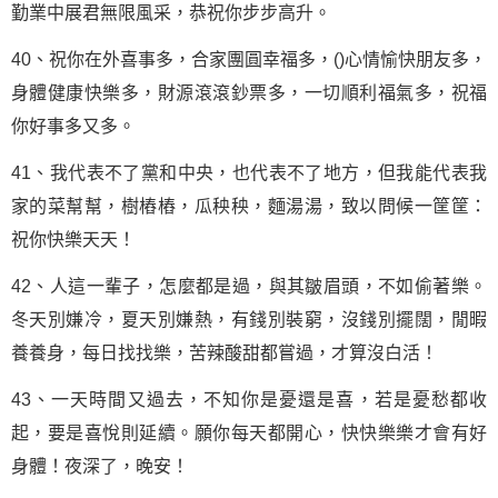
勤業中展君無限風采，恭祝你步步高升。
40、祝你在外喜事多，合家團圓幸福多，()心情愉快朋友多，
身體健康快樂多，財源滾滾鈔票多，一切順利福氣多，祝福
你好事多又多。
41、我代表不了黨和中央，也代表不了地方，但我能代表我
家的菜幫幫，樹樁樁，瓜秧秧，麵湯湯，致以問候一筐筐：
祝你快樂天天！
42、人這一輩子，怎麼都是過，與其皺眉頭，不如偷著樂。
冬天別嫌冷，夏天別嫌熱，有錢別裝窮，沒錢別擺闊，閒暇
養養身，每日找找樂，苦辣酸甜都嘗過，才算沒白活！
43、一天時間又過去，不知你是憂還是喜，若是憂愁都收
起，要是喜悅則延續。願你每天都開心，快快樂樂才會有好
身體！夜深了，晚安！