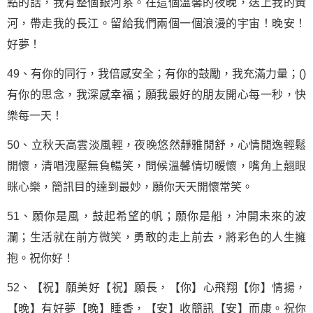
點的話，我有整個銀河系。在這個溫馨的夜晚，送上我的黃
河，帶走我的長江。留給我們兩個一個浪漫的宇宙！晚安！
好夢！
49、有你的同行，我倍感安全；有你的鼓勵，我充滿力量；()
有你的思念，我深感幸福；願我最好的朋友開心每一秒，快
樂每一天！
50、立秋天高雲淡風輕，夜晚悠然靜雅閒舒，心情閒逸輕鬆
開懷，清唱洩壓無負暢笑，問候溫馨情切暖懷，嘴角上翹眼
眯心樂，簡訊目的達到最妙，願你天天開懷常笑。
51、願你是風，鼓起希望的帆；願你是船，沖開未來的波
瀾；生活就在前方微笑，勇敢的走上前去，將彩色的人生擁
抱。祝你好！
52、【祝】願美好【祝】願長，【你】心飛翔【你】情揚，
【晚】有好夢【晚】睡香，【安】收簡訊【安】而康。祝你