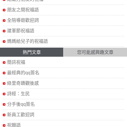
朋友之間祝福語
全陪導遊歡迎詞
建軍節祝福語
媽媽給兒子的祝福語
熱門文章
您可能感興趣文章
簡訊祝福
最經典的qq簽名
綠里奇蹟觀後感
詩經：生民
分手後qq簽名
新員工歡迎詞
祝願語