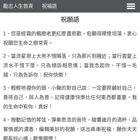
勵志人生首頁
祝福語
導
祝願語
航
1、您是經霜的楓樹老更紅歷盡悲歡，愈顯得襟懷坦蕩，衷心
祝願您
生命
之樹常青。
2、當流星戀上大地不惜隕落，只為那片刻親近；當行雲愛上
流水不惜下墜，只為傾訴相思情；當我念起你，不惜一毛
錢，只為告訴你：祝你快樂！
3、輕輕地摸你的頭，小聲的對自己說：一定要照顧好自己，
善待自己，與人為善，記得健康快樂比任何東西都重要。我
的生命中有你，真好！
4、撥動記憶的琴弦，彈奏思念的音符，碰響歲月的酒杯，品
嘗情感的濃香，編輯美好的祝願，送出串串祝福，願你天天
都有好心情，歡樂開懷！