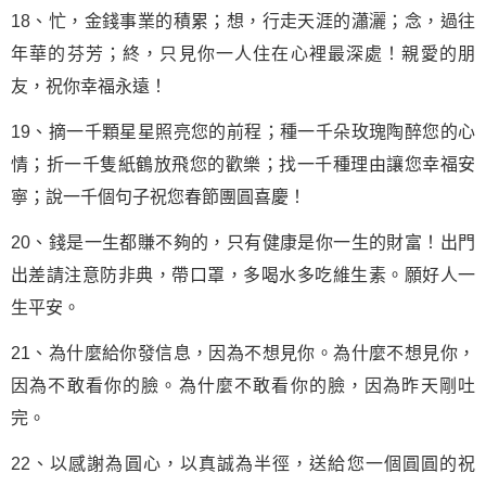
18、忙，金錢事業的積累；想，行走天涯的瀟灑；念，過往
年華的芬芳；終，只見你一人住在心裡最深處！親愛的朋
友，祝你幸福永遠！
19、摘一千顆星星照亮您的前程；種一千朵玫瑰陶醉您的心
情；折一千隻紙鶴放飛您的歡樂；找一千種理由讓您幸福安
寧；說一千個句子祝您春節團圓喜慶！
20、錢是一生都賺不夠的，只有健康是你一生的財富！出門
出差請注意防非典，帶口罩，多喝水多吃維生素。願好人一
生平安。
21、為什麼給你發信息，因為不想見你。為什麼不想見你，
因為不敢看你的臉。為什麼不敢看你的臉，因為昨天剛吐
完。
22、以感謝為圓心，以真誠為半徑，送給您一個圓圓的祝