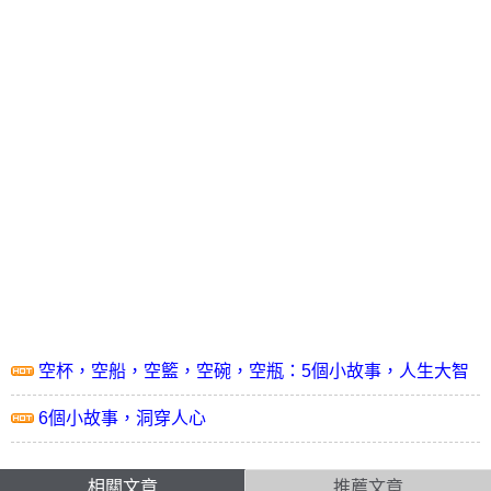
空杯，空船，空籃，空碗，空瓶：5個小故事，人生大智
慧
6個小故事，洞穿人心
相關文章
推薦文章