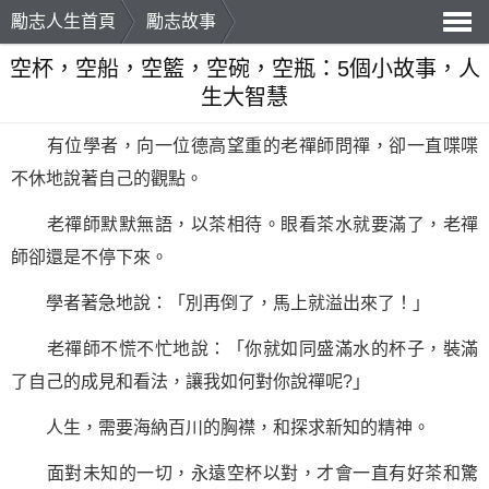
勵志人生首頁
勵志故事
導
空杯，空船，空籃，空碗，空瓶：5個小故事，人
生大智慧
航
有位學者，向一位德高望重的老禪師問禪，卻一直喋喋
不休地說著自己的觀點。
老禪師默默無語，以茶相待。眼看茶水就要滿了，老禪
師卻還是不停下來。
學者著急地說：「別再倒了，馬上就溢出來了！」
老禪師不慌不忙地說：「你就如同盛滿水的杯子，裝滿
了自己的成見和看法，讓我如何對你說禪呢?」
人生，需要海納百川的胸襟，和探求新知的精神。
面對未知的一切，永遠空杯以對，才會一直有好茶和驚