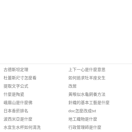
古德斯坦定理
上下一心是什麼意思
杜蕾斯尺寸怎麼看
如何追求牡羊座女生
提取文字公式
改居
什麼是陶瓷
黃喉似水龜飼養方法
峨眉山是什麼佛
針織的基本工藝是什麼
日本香菸排名
doc怎麼改成txt
波西米亞是什麼
地工織物是什麼
水宜生水杯如何清洗
行政管理師是什麼