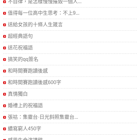
不自律，是怎樣慢慢摧毀一個人...
值得每一位高中生思考：不上9...
送給女孩的十條人生箴言
超經典語句
送花祝福語
搞笑的qq簽名
和時間賽跑讀後感
和時間賽跑讀後感600字
真情獨白
婚禮上的祝福語
張祜：集靈台·日光斜照集靈台...
續寫窮人450字