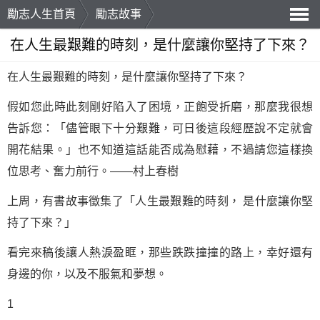
勵志人生首頁
勵志故事
導
在人生最艱難的時刻，是什麼讓你堅持了下來？
航
在人生最艱難的時刻，是什麼讓你
堅持
了下來？
假如您此時此刻剛好陷入了困境，正飽受折磨，那麼我很想
告訴您：「儘管眼下十分艱難，可日後這段經歷說不定就會
開花結果。」也不知道這話能否成為慰藉，不過請您這樣換
位思考、奮力前行。——
村上春樹
上周，有書故事徵集了「人生最艱難的時刻， 是什麼讓你堅
持了下來？」
看完來稿後讓人熱淚盈眶，那些跌跌撞撞的路上，幸好還有
身邊的你，以及不服氣和
夢想
。
1