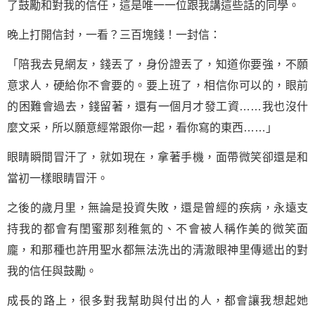
了
鼓勵
和對我的信任，這是唯一一位跟我講這些話的同學。
晚上打開信封，一看？三百塊錢！一封信：
「陪我去見網友，錢丟了，身份證丟了，知道你要強，不願
意求人，硬給你不會要的。要上班了，相信你可以的，眼前
的困難會過去，錢留著，還有一個月才發工資……我也沒什
麼文采，所以願意經常跟你一起，看你寫的東西……」
眼睛瞬間冒汗了，就如現在，拿著手機，面帶微笑卻還是和
當初一樣眼睛冒汗。
之後的歲月里，無論是投資失敗，還是曾經的疾病，永遠支
持我的都會有閨蜜那刻稚氣的、不會被人稱作美的微笑面
龐，和那種也許用聖水都無法洗出的清澈眼神里傳遞出的對
我的信任與鼓勵。
成長的路上，很多對我幫助與付出的人，都會讓我想起她