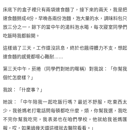
床底下的盒子裡只有兩袋速食麵了，接下來的兩天，我是把
速食麵掰成4份，早晚各兩份泡麵，泡大量的水，調味料包只
放三分之一，餘下的當中午的湯料泡水喝，每次寢室同學們
吃飯時我都躲開。
這樣過了三天，工作還沒訊息，終於也餓得體力不支，想起
速食麵的感覺都噁心難耐……
第三天中午，菸捲（同學們對她的暱稱）對我說：「你幫我
個忙怎麼樣？」
我說：「什麼事？」
她說：「中午陪我一起吃飯行嗎？最近不舒服，吃東西太
少，我爸媽老打電話問每頓都吃什麼，煩，你幫我選，我吃
不完你幫我吃完，我表弟也在咱們學校，他就給我爸媽匯
報，哎，如果過幾天還這樣就去醫院看看。」