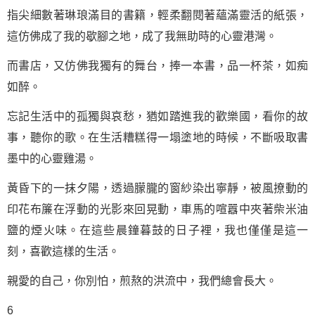
指尖細數著琳琅滿目的書籍，輕柔翻閱著蘊滿靈活的紙張，
這仿佛成了我的歇腳之地，成了我無助時的心靈港灣。
而書店，又仿佛我獨有的舞台，捧一本書，品一杯茶，如痴
如醉。
忘記生活中的孤獨與哀愁，猶如踏進我的歡樂國，看你的故
事，聽你的歌。在生活糟糕得一塌塗地的時候，不斷吸取書
墨中的心靈雞湯。
黃昏下的一抹夕陽，透過朦朧的窗紗染出寧靜，被風撩動的
印花布簾在浮動的光影來回晃動，車馬的喧囂中夾著柴米油
鹽的煙火味。在這些晨鐘暮鼓的日子裡，我也僅僅是這一
刻，喜歡這樣的生活。
親愛的自己，你別怕，煎熬的洪流中，我們總會長大。
6