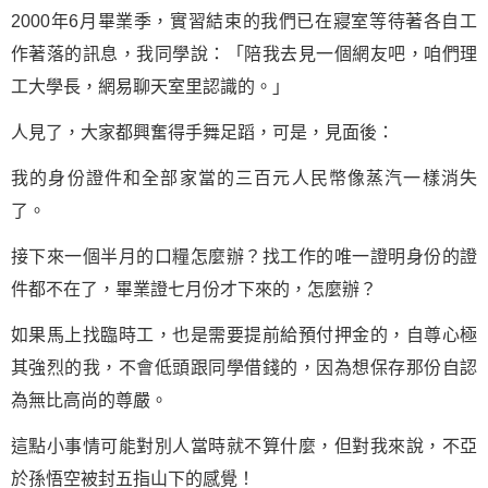
2000年6月畢業季，實習結束的我們已在寢室等待著各自工
作著落的訊息，我同學說：「陪我去見一個網友吧，咱們理
工大學長，網易聊天室里認識的。」
人見了，大家都興奮得手舞足蹈，可是，見面後：
我的身份證件和全部家當的三百元人民幣像蒸汽一樣消失
了。
接下來一個半月的口糧怎麼辦？找工作的唯一證明身份的證
件都不在了，畢業證七月份才下來的，怎麼辦？
如果馬上找臨時工，也是需要提前給預付押金的，自尊心極
其強烈的我，不會低頭跟同學借錢的，因為想保存那份自認
為無比高尚的尊嚴。
這點小事情可能對別人當時就不算什麼，但對我來說，不亞
於孫悟空被封五指山下的感覺！