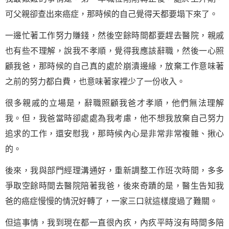
可父親卻查出來癌症，那時候的自己覺得天都要塌下來了。
一邊忙著工作努力賺錢，然後空餘時間都要趕去醫院，親戚
也有些不理解，說我不孝順，覺得我應該辭職，然後一心照
顧我爸，那時候的自己真的處於崩潰邊緣，放棄工作意味著
之前的努力都白費，也意味著家裡少了一份收入。
很多親戚的立場是，辭職照顧我爸才孝順，他們無法理解
我。但，我爸當時卻處處為我考慮，他不想我放棄自己努力
追求的工作，還安慰我，那時候內心是非常非常複雜、揪心
的。
後來，我與部門經理溝通好，重新調整工作班次時間，多多
爭取空餘時間去醫院陪著我爸，後來奇蹟的是，醫生告知我
爸的癌症慢慢的情況好轉了，一家三口就這樣度過了難關。
但這事情，我到現在都一直很內疚，內疚平時沒有時間多陪