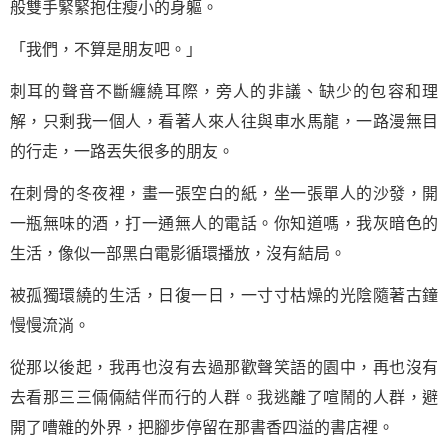
般雙手緊緊抱住瘦小的身軀。
「我們，不算是朋友吧。」
刺耳的聲音不斷纏繞耳際，旁人的非議、缺少的包容和理
解，只剩我一個人，看著人來人往與車水馬龍，一路漫無目
的行走，一路丟失很多的朋友。
在刺骨的冬夜裡，畫一張空白的紙，坐一張單人的沙發，開
一瓶無味的酒，打一通無人的電話。你知道嗎，我灰暗色的
生活，像似一部黑白電影循環播放，沒有結局。
被孤獨環繞的生活，日復一日，一寸寸枯燥的光陰隨著古鐘
慢慢流淌。
從那以後起，我再也沒有去過那歡聲笑語的園中，再也沒有
去看那三三倆倆結伴而行的人群。我逃離了喧鬧的人群，避
開了嘈雜的外界，把腳步停留在那書香四溢的書店裡。