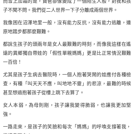
而雪上加霜的是，寶爸卻像變成了一個陌生人般，對我和孩
子不聞不問。我們從二人世界一下子分離成兩個世界。
我像困在沼澤地里一般，沒有能力反抗，沒有能力逃離，連
原地踏步都那麼艱難。
都說生孩子的頭兩年是女人最艱難的時刻，而像我這樣在遙
遠的異鄉獨自帶娃的「假性單親媽媽」更是比正常情況艱難
一百倍！
尤其是孩子生病去醫院時，一個人抱著哭鬧的娃應付各種檢
查，有種「叫天天不應，叫地地不靈」的悲涼，最難的時候
甚至想過抱著孩子從樓上跳下去算了。
女人本弱，為母則剛，孩子讓我變得脆弱，也讓我更加
堅
強
。
一路走來，是孩子的笑臉和每次「媽媽」的呼喚支撐著我，