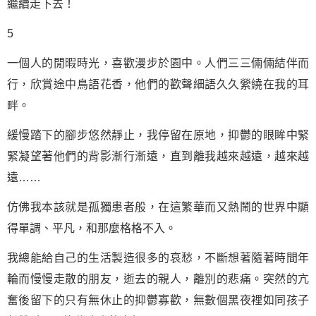
繼續走下去！
5
一個人的閒暇時光，喜歡漫步於園中。人們三三倆倆結伴而
行，欣賞途中鳥語花香，他們的歡聲細語久久縈繞在我的耳
畔。
緩慢踏下的腳步悠然靜止，我停留在原地，抑鬱的眼眸中緊
緊凝望著他們的背影漸行漸遠，直到離我越來越遠，越來越
遠……
仿佛我本該就是孤獨患者般，在這繁華而又熱鬧的世界中顯
得單調、平凡，和那麼格格不入。
我總能給自己的生活製造很多的哀愁，不斷想著隨著時間年
輪而慢慢走散的朋友，逝去的親人，離別的悲痛。突然的亢
奮後留下的只有無休止的抑鬱寡歡，無數個黑夜裡如同孩子