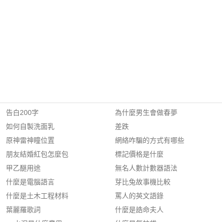
告白200字
為什麼男生會做春夢
如何自製洗面乳
差跌
原神雷神瞳位置
網絡咋騙的方式有哪些
朋友結婚紅包怎麼包
標記價格是什麼
甲乙醚用途
無名人數計數器語法
什麼是電腦語言
芽比兔故事機比較
什麼是土木工程材料
罵人的英文語錄
葉麗羅歌詞
什麼是誥命夫人