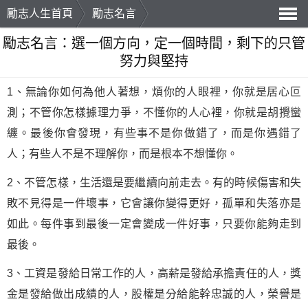
勵志人生首頁
勵志名言
導
勵志名言：選一個方向，定一個時間，剩下的只管
努力與堅持
航
1、無論你如何為他人著想，煩你的人眼裡，你就是居心叵
測；不管你怎樣據理力爭，不懂你的人心裡，你就是胡攪蠻
纏。最後你會發現，有些事不是你做錯了，而是你遇錯了
人；有些人不是不理解你，而是根本不想懂你。
2、不管怎樣，生活還是要繼續向前走去。有的時候傷害和失
敗不見得是一件壞事，它會讓你變得更好，孤單和失落亦是
如此。每件事到最後一定會變成一件好事，只要你能夠走到
最後。
3、工資是發給日常工作的人，高薪是發給承擔責任的人，獎
金是發給做出成績的人，股權是分給能幹忠誠的人，榮譽是