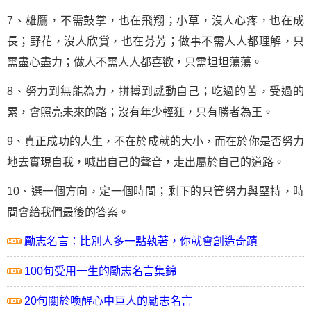
7、雄鷹，不需鼓掌，也在飛翔；小草，沒人心疼，也在成
長；野花，沒人欣賞，也在芬芳；做事不需人人都理解，只
需盡心盡力；
做人
不需人人都喜歡，只需坦坦蕩蕩。
8、努力到無能為力，拼搏到感動自己；吃過的苦，受過的
累，會照亮未來的路；沒有年少輕狂，只有勝者為王。
9、真正成功的人生，不在於成就的大小，而在於你是否努力
地去實現自我，喊出自己的聲音，走出屬於自己的道路。
10、選一個方向，定一個時間；剩下的只管努力與堅持，時
間會給我們最後的答案。
勵志名言：比別人多一點執著，你就會創造奇蹟
100句受用一生的勵志名言集錦
20句關於喚醒心中巨人的勵志名言