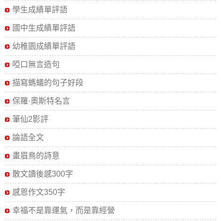
學生成績單評語
國中生成績單評語
幼稚園成績單評語
啞口無言造句
描寫螞蟻的句子好段
保羅·奧斯特名言
筆仙2影評
論語全文
畫眉鳥的詩意
散文讀後感300字
感恩作文350字
幸福不是靠運氣，而是靠經營