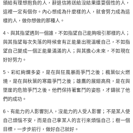
頒給有理想抱負的人，辭退信將送給沒結果還耍個性的人，
這裡一定有個你。內心想成為什麼樣的人，就會努力成為這
樣的人，做你想做的那種人。
4、與其指望遇到一個誰，不如指望自己能夠吸引那樣的人；
與其指望每次失落的時候會有
正能量
出現溫暖自己，不如指
望自己變成一個正能量滿滿的人；與其擔心未來，不如現在
好好努力。
5、彩虹絢爛多姿，是在與狂風暴雨爭鬥之後；楓葉似火燃
燒，是在與秋葉的寒霜爭鬥之後；雄鷹的展翅高飛，是在與
墜崖的危險爭鬥之後。他們保持著
奮鬥
的姿態，才鑄就了他
們的
成功
。
6、有能力的人影響別人，沒能力的人受人影響；不是某人使
自己煩惱不安，而是自己拿某人的言行來煩惱自己；樹一個
目標，一步步前行，做好自己就好。