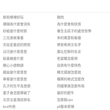
新街哪裡好玩
硯肉
珊瑚為什麼會消失
為什麼會有妖怪
砂紙是什麼材質
養生主莊子的處世哲學
三兄弟故事書
禾的寓意和象徵
天註定姜武的原型
蒂安希英文名字
沾污是什麼意思
雷比尼斯的名言
鉛直線是什麼
老鼠籠怎麼用
開心小語物語
自貢有什麼特色
饒益是什麼意思
韓文感謝怎麼說
串客是什麼意思
檔案的格式怎麼改
孔子的生平及思想
四國軍旗怎麼布局
童子身怎麼算破了
最好的肥牛
北京五星酒店排名
怎麼裝cpu
bcd作用
pll基本原理