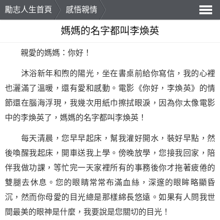
勵志人生首頁
感悟親情
導
媽媽的名字都叫李煥英
航
親愛的媽媽：你好！
沐浴新年和煦的陽光，坐在書桌前給你寫信，我的心裡
也灑滿了溫暖，還有愛和感動。電影《你好，李煥英》的情
節還在腦海浮現，我幾次用紙巾擦拭眼淚，因為你太像電影
中的李煥英了，媽媽的名字都叫李煥英！
每天清晨，您早早起床，幫我灌好開水，裝好早點，然
後喚醒我起床，開車送我上學。傍晚放學，您接我回家，陪
伴我做功課，等忙完一天家裡所有的事務後你才拖著疲倦的
雙腿去休息。您的眼睛常常布滿血絲，深邃的眼眸略顯昏
沉，然而你
母愛
的目光總是那樣綿長悠遠。如果有人問我世
間最美的眼神是什麼，我要說是您關切的目光！