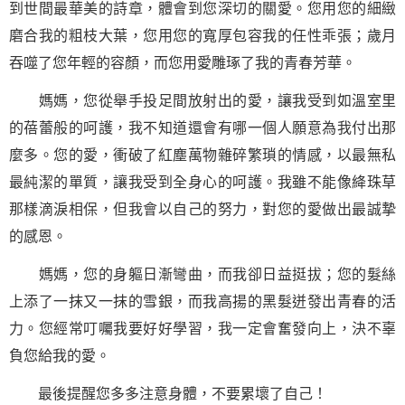
到世間最華美的詩章，體會到您深切的關愛。您用您的細緻
磨合我的粗枝大葉，您用您的寬厚包容我的任性乖張；歲月
吞噬了您年輕的容顏，而您用愛雕琢了我的青春芳華。
媽媽，您從舉手投足間放射出的愛，讓我受到如溫室里
的蓓蕾般的呵護，我不知道還會有哪一個人願意為我付出那
麼多。您的愛，衝破了紅塵萬物雜碎繁瑣的情感，以最無私
最純潔的單質，讓我受到全身心的呵護。我雖不能像絳珠草
那樣滴淚相保，但我會以自己的努力，對您的愛做出最誠摯
的
感恩
。
媽媽，您的身軀日漸彎曲，而我卻日益挺拔；您的髮絲
上添了一抹又一抹的雪銀，而我高揚的黑髮迸發出青春的活
力。您經常叮囑我要好好
學習
，我一定會奮發向上，決不辜
負您給我的愛。
最後提醒您多多注意身體，不要累壞了自己！