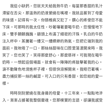
我從小缺鈣，您就天天給我熱牛奶，每當那香甜的乳汁
滯留在舌尖，那溫熱的奶液縈繞在嘴裡，我就品嘗到了母愛
的味道。記得有一次，你頸椎病又犯了，鑽心的疼使您不能
下床。可那時的我太任性，吵著嚷著要喝牛奶，您慢慢地下
床，雙手顫顫巍巍，額頭上布滿了細密的汗珠。乳白的牛奶
注入杯中，蒸騰著一縷又一縷縹緲的熱氣，您把它端到我的
面前。我吮吸了一口，那絲絲甜味在口腔里蕩漾開來時，我
笑了，您也笑了，笑得那麼舒心，那麼慈祥。可我現在喝牛
奶時，一想起這個場面，就會有一陣陣的疼敲擊著我的心。
淚不動聲色地滑進杯子裡，但很快溶解開來。我咂巴著嘴，
盡力捕捉那一絲的鹹澀，可入口的只有香甜，如您給的愛一
樣。
時時刻刻縈繞在我身邊的母愛，十三年來，一點點地滲
入，漸漸占據著我整個靈魂。您那樸實的言語，卻讓我感受