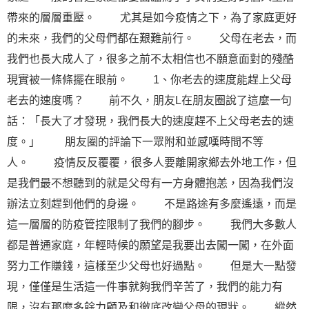
帶來的層層重壓。 尤其是如今疫情之下，為了家庭更好
的未來，我們的父母們都在艱難前行。 父母在老去，而
我們也長大成人了，很多之前不太相信也不願意面對的殘酷
現實被一條條擺在眼前。 1、你老去的速度能趕上父母
老去的速度嗎？ 前不久，朋友L在朋友圈說了這麼一句
話：「長大了才發現，我們長大的速度趕不上父母老去的速
度。」 朋友圈的評論下一眾附和並感嘆時間不等
人。 疫情反反覆覆，很多人要離開家鄉去外地工作，但
是我們最不想聽到的就是父母有一方身體抱恙，因為我們沒
辦法立刻趕到他們的身邊。 不是路途有多麼遙遠，而是
這一層層的防疫管控限制了我們的腳步。 我們大多數人
都是普通家庭，年輕時候的願望是我要出去闖一闖，在外面
努力工作賺錢，這樣至少父母也好過點。 但是大一點發
現，僅僅是生活這一件事就夠我們辛苦了，我們的能力有
限，沒有那麼多餘力顧及和徹底改變父母的現狀。 縱然