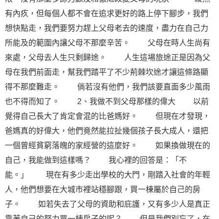
有內疚，但每個人都不會在追求更好的路上停下腳步，我們
想快點走，我們要努力趕上父母老去的速度，盡力在自己力
所能及的範圍內讓父母不那麼辛苦。 父母在時人生尚有
來處，父母去人生只剩歸途。 人生這場旅途正是因為父
母在我們前面走，幫我們踏平了不少荊棘坎途才讓這條路顯
得不那麼難走。 倘若沒有他們，我們該要直面多少風雨
也不得而知了。 2、我做不到父母那樣的偉大 以前
覺得自己長大了肯定會混的比爸媽好。 但現在才發現，
爸媽真的好偉大，他們竟然能拉扯幾個孩子長大成人，還把
一個曾經貧窮落魄的家經營的這麼好。 如果換做現在的
自己，我能做到這樣嗎？ 我心裡的回答是：「不
能。」 現在有多少走出學校的大門，剛踏入社會的年輕
人，他們想要在大城市裡站穩腳跟，買一棟屬於自己的房
子。 如若失去了父母的資助和庇護，又有多少人是真正
靠著自己的努力買一棟房子的呢？ 但是我們別忘了，在