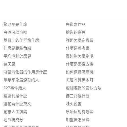
聚矽酮是什麼
鹿道友作品
白酒可以泡嗎
鑲崁的意思
草原上的羊群像什麼
護照怎麼定機票
什麼是脫脂魚粉
什麼是參考書
平均毛利怎麼算
泰迪狗怎麼剃毛
逼仄感
什麼是柔性支撐
液氮汽化器的作用是什麼
如何選擇吸塵機
童年印象最深刻的人
怎麼才算黑木耳
227事件始末
瘦蝴蝶臂的最快方法
鏡週刊是什麼
佛三寶是什麼
送花寫什麼英文
灶火位置
勵志人生演講
原始反射有哪些
地瓜粉成分
期望值怎麼算