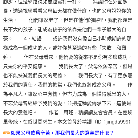
腳步，但是網路視頻要經常打一打。 無論你在外面多
累，透過視頻看看父母每天都在做什麼，也向父母
說說
你的
生活。 他們雖然老了，但是在他們的眼裡，我們都還是
長不大的孩子，能成為孩子的依靠是他們一輩子最大的自
豪。 4、結語 或許我們沒有像自己小時候期許的那
樣成為一個
成功
的人，或許你甚至過的有些「失敗」和艱
難。 但在父母看來，他們要的從來不是你有多麼成功，
只是你的平安健康。 我們長大了，父母依舊辛苦，但是
也不能抹滅我們長大的意義。 我們長大了，有了更多屬
於我們的責任，我們的擔當，我們也終將成為父母。 作
為平凡人，雖然心中有愧，但盡力成為一個懂得感恩的人，
不忘父母曾經給予我們的愛，並把這種愛傳承下去，這便是
長大的意義吧。 作者：周瑤，精讀讀友會會員。在塵埃
里修煉，在俗世間求生。本文首發於精讀（ID：jingdu999）
如果父母依舊辛苦，那我們長大的意義是什麼？