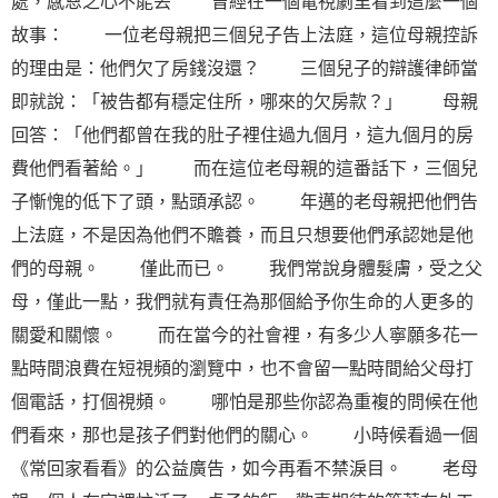
處，感恩之心不能丟 曾經在一個電視劇里看到這麼一個
故事： 一位老母親把三個兒子告上法庭，這位母親控訴
的理由是：他們欠了房錢沒還？ 三個兒子的辯護律師當
即就說：「被告都有穩定住所，哪來的欠房款？」 母親
回答：「他們都曾在我的肚子裡住過九個月，這九個月的房
費他們看著給。」 而在這位老母親的這番話下，三個兒
子慚愧的低下了頭，點頭承認。 年邁的老母親把他們告
上法庭，不是因為他們不贍養，而且只想要他們承認她是他
們的母親。 僅此而已。 我們常說身體髮膚，受之父
母，僅此一點，我們就有責任為那個給予你
生命
的人更多的
關愛和關懷。 而在當今的社會裡，有多少人寧願多花一
點時間浪費在短視頻的瀏覽中，也不會留一點時間給父母打
個電話，打個視頻。 哪怕是那些你認為重複的問候在他
們看來，那也是孩子們對他們的關心。 小時候看過一個
《常回家看看》的公益廣告，如今再看不禁淚目。 老母