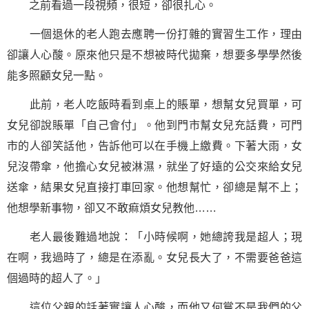
之前看過一段視頻，很短，卻很扎心。
一個退休的老人跑去應聘一份打雜的實習生工作，理由
卻讓人心酸。原來他只是不想被時代拋棄，想要多學學然後
能多照顧女兒一點。
此前，老人吃飯時看到桌上的賬單，想幫女兒買單，可
女兒卻說賬單「自己會付」。他到門市幫女兒充話費，可門
市的人卻笑話他，告訴他可以在手機上繳費。下著大雨，女
兒沒帶傘，他擔心女兒被淋濕，就坐了好遠的公交來給女兒
送傘，結果女兒直接打車回家。他想幫忙，卻總是幫不上；
他想學新事物，卻又不敢痲煩女兒教他……
老人最後難過地說：「小時候啊，她總誇我是超人；現
在啊，我過時了，總是在添亂。女兒長大了，不需要爸爸這
個過時的超人了。」
這位父親的話著實讓人心酸，而他又何嘗不是我們的父