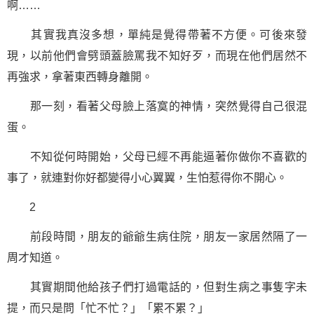
啊……
其實我真沒多想，單純是覺得帶著不方便。可後來發
現，以前他們會劈頭蓋臉罵我不知好歹，而現在他們居然不
再強求，拿著東西轉身離開。
那一刻，看著父母臉上落寞的神情，突然覺得自己很混
蛋。
不知從何時開始，父母已經不再能逼著你做你不喜歡的
事了，就連對你好都變得小心翼翼，生怕惹得你不開心。
2
前段時間，朋友的爺爺生病住院，朋友一家居然隔了一
周才知道。
其實期間他給孩子們打過電話的，但對生病之事隻字未
提，而只是問「忙不忙？」「累不累？」