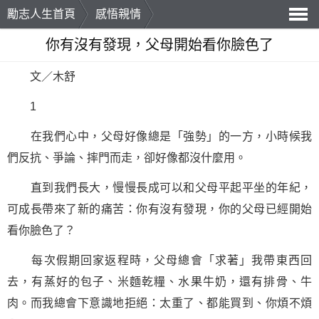
勵志人生首頁
感悟親情
導
你有沒有發現，父母開始看你臉色了
航
文／木舒
1
在我們心中，父母好像總是「強勢」的一方，小時候我
們反抗、爭論、摔門而走，卻好像都沒什麼用。
直到我們長大，慢慢長成可以和父母平起平坐的年紀，
可成長帶來了新的痛苦：你有沒有發現，你的父母已經開始
看你臉色了？
每次假期回家返程時，父母總會「求著」我帶東西回
去，有蒸好的包子、米麵乾糧、水果牛奶，還有排骨、牛
肉。而我總會下意識地拒絕：太重了、都能買到、你煩不煩