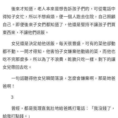
後來才知道，老人本來是想告訴孩子們的，可從電話中
得知子女忙，所以不想痲煩，便一個人跑去住院，自己照顧
自己。即便後來子女們都知道了，他還是
堅持
不讓孩子們買
東西來，不讓他們送飯。
女兒還是決定給他送飯，每天很豐盛，可有的菜他卻動
都不動。一問才得知，他害怕子女嫌棄他動過的菜，而他也
吃不完那麼多，所以為了不浪費，乾脆只吃一樣，剩下的讓
女兒帶回去吃。
一句話
聽得他女兒瞬間落淚，怎麼會嫌棄啊，那是她爸
爸啊！
3
曾經，都是我理直氣壯地給爸媽打電話：「我沒錢了，
給我打點錢。」