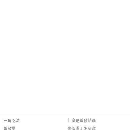
三角吃法
什麼是蒸發結晶
蒸散量
喪假證明怎麼寫