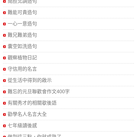
南腔北調造句
難能可貴造句
一心一意造句
難兄難弟造句
囊空如洗造句
觀察植物日記
守信用的名言
從生活中得到的啟示
難忘的元旦聯歡會作文400字
有關秀才的相關歇後語
勸學名人名言大全
七年級讀後感
做到這三點，你就成熟了