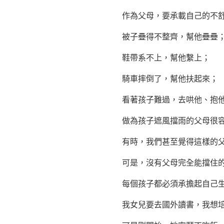
作為父母，要承載自己的不舒服
被子疊得不整齊，幫他疊疊
鞋帶系不上，幫他繫上；
騎車摔倒了，幫他扶起來；
看著孩子難過，去哄他、抱他
做為孩子遮風擋雨的父母很容易
有時，我們甚至覺得這樣的父
可是，沒有父母完全能擋住的
每個孩子都必須承擔起自己
我女兒要去國外讀書，我想培養