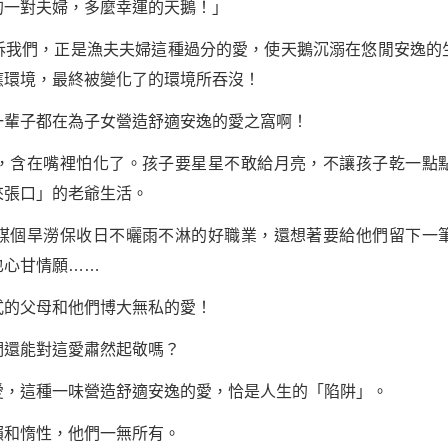
一對夫婦，多麼幸運的天鵝！」
們，正是漁夫夫婦這種過分的愛，使天鵝沉溺在悠閒安逸的
應環境，最終被變化了的環境所吞沒！
輩子都在為子女營造舒適安逸的愛之窩啊！
含在嘴裡怕化了。孩子要星星不敢給月亮，不讓孩子乾一點點
來張口」的老爺生活。
個旱澇保收日不曬雨不淋的好職業，還想著要給他們留下一筆
也心甘情願……
的父母和他們博大無私的愛！
還能對這愛肅然起敬嗎？
這種一味營造舒適安逸的愛，恰是人生的「陷阱」。
和惰性，他們一無所有。