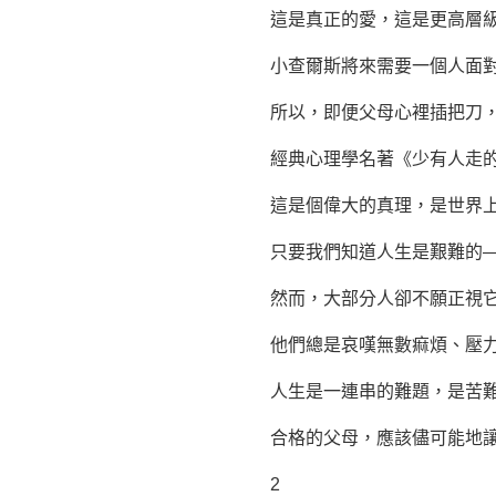
這是真正的愛，這是更高層級
小查爾斯將來需要一個人面對自
所以，即便父母心裡插把刀，
經典心理學名著《少有人走的
這是個偉大的真理，是世界上最
只要我們知道人生是艱難的——
然而，大部分人卻不願正視它。
他們總是哀嘆無數痲煩、壓力、
人生是一連串的難題，是苦難
合格的父母，應該儘可能地讓
2