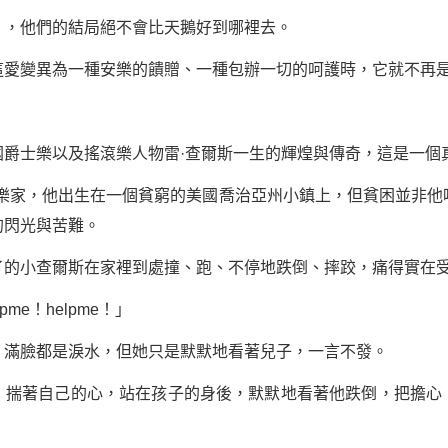
，他們的結局絕不會比天鵝好到哪裡去。
變異為一種安樂的饋贈、一種包辦一切的呵護時，它就不再是
士樂以及搖滾樂人物雷·查爾斯一生的輝煌與傳奇，這是一個
家，他出生在一個貧窮的美國喬治亞州小鎮上，但貧困並非他
的閃光與
苦難
。
小查爾斯在家裡到處撞、跑、不停地跌倒、摔跤，痛得實在受
me！helpme！」
臉都是淚水，但她只是默默地看著兒子，一言不發。
著自己的心，站在孩子的身後，默默地看著他跌倒，把擔心