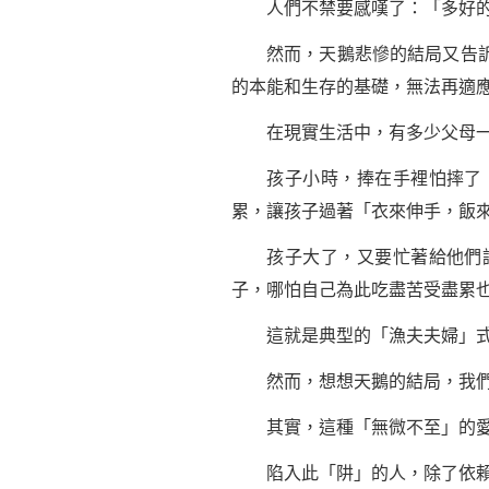
人們不禁要感嘆了：「多好的
然而，天鵝悲慘的結局又告訴我
的本能和生存的基礎，無法再適
在現實生活中，有多少父母一
孩子小時，捧在手裡怕摔了，
累，讓孩子過著「衣來伸手，飯
孩子大了，又要忙著給他們謀
子，哪怕自己為此吃盡苦受盡累
這就是典型的「漁夫夫婦」式
然而，想想天鵝的結局，我們
其實，這種「無微不至」的愛，
陷入此「阱」的人，除了依賴