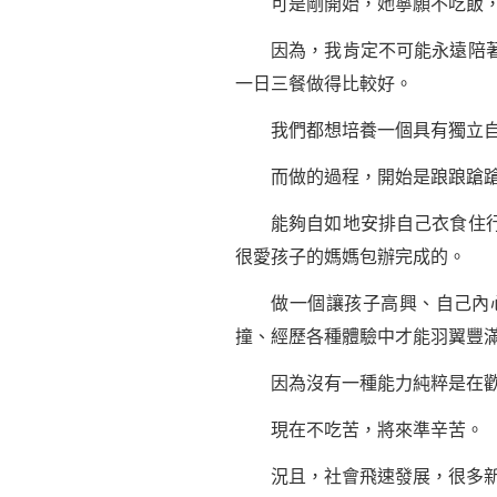
可是剛開始，她寧願不吃飯，不
因為，我肯定不可能永遠陪著她
一日三餐做得比較好。
我們都想培養一個具有獨立自理
而做的過程，開始是踉踉蹌蹌
能夠自如地安排自己衣食住行的
很愛孩子的媽媽包辦完成的。
做一個讓孩子高興、自己內心
撞、經歷各種體驗中才能羽翼豐
因為沒有一種能力純粹是在歡樂
現在不吃苦，將來準辛苦。
況且，社會飛速發展，很多新