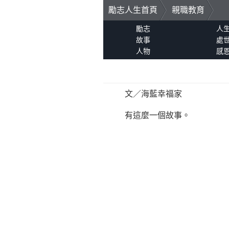
勵志人生首頁
親職教育
勵志
人
故事
處
人物
感
文／海藍幸福家
有這麼一個故事。