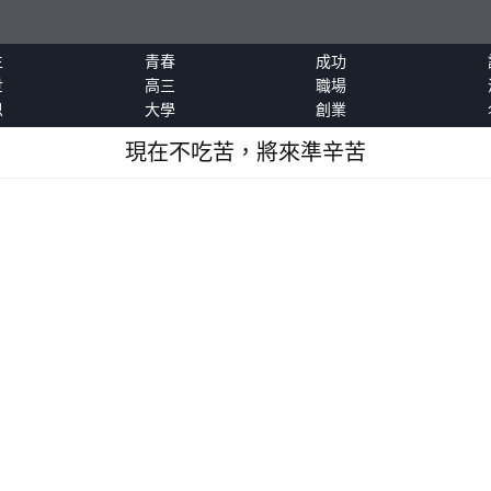
生
青春
成功
世
高三
職場
恩
大學
創業
現在不吃苦，將來準辛苦