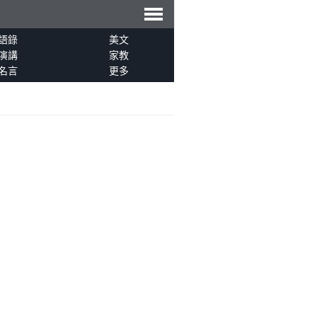
導
語錄
美文
演講
家教
名言
更多
航