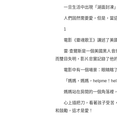
一旦生活中出現「湖面封凍」
人們固然需要愛，但是，當這愛
1
電影《靈魂歌王》講述了美國爵
雷·查爾斯是一個美國黑人音樂
而雙目失明，影片忠實記錄了他
電影中有一個場景：眼睛瞎了的
「媽媽，媽媽，helpme！help
媽媽站在房間的一個角落裡，滿
心上插把刀，看著孩子受苦，揣
和
鼓勵
，這才是愛！