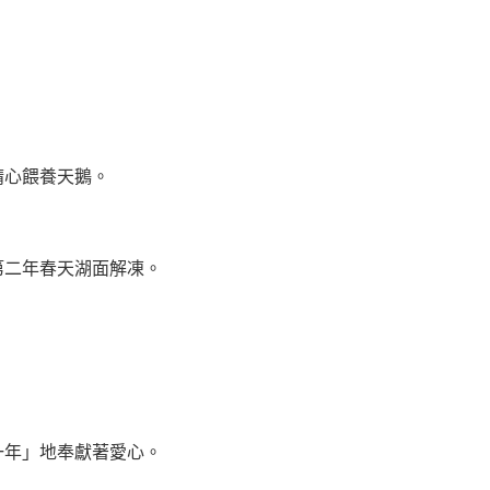
。
心餵養天鵝。
二年春天湖面解凍。
年」地奉獻著愛心。