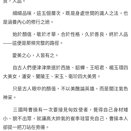
良，人品。
細細品味，這五個層次，既是身處世間的識人之法，也
是涵養內心的修行之途。
始於顏值，敬於才華，合於性格，久於善良，終於人品
——這便是那條完整的路徑。
愛美之心，人皆有之。
自古人們便津津樂道於西施、貂蟬、王昭君、楊玉環四
大美女，潘安、蘭陵王、宋玉、衛玠四大美男。
只是古人眼中的顏值，不以美醜論英雄，而是關注氣色
神采。
三國時曹操有一次要接見匈奴使者，覺得自己身材矮
小、貌不出眾，就讓高大帥氣的崔季珪冒充自己，曹操本人
卻提一把刀站在旁邊。