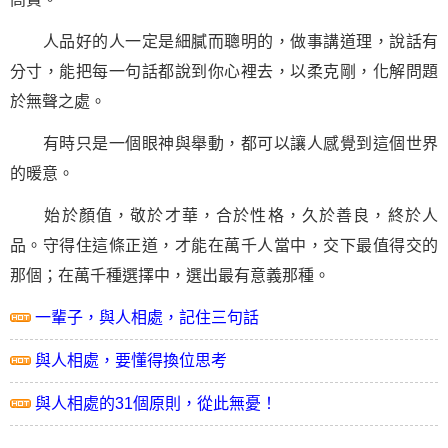
人品好的人一定是細膩而聰明的，做事講道理，說話有
分寸，能把每
一句話
都說到你心裡去，以柔克剛，化解問題
於無聲之處。
有時只是一個眼神與舉動，都可以讓人感覺到這個世界
的暖意。
始於顏值，敬於才華，合於性格，久於善良，終於人
品。守得住這條正道，才能在萬千人當中，交下最值得交的
那個；在萬千種選擇中，選出最有意義那種。
一輩子，與人相處，記住三句話
與人相處，要懂得換位思考
與人相處的31個原則，從此無憂！