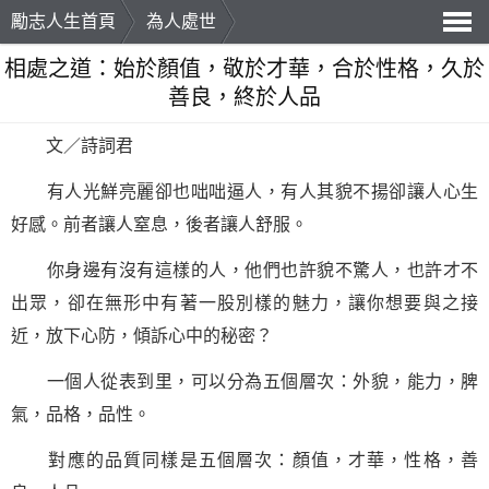
勵志人生首頁
為人處世
導
相處之道：始於顏值，敬於才華，合於性格，久於
善良，終於人品
航
文／
詩詞
君
有人光鮮亮麗卻也咄咄逼人，有人其貌不揚卻讓人心生
好感。前者讓人窒息，後者讓人舒服。
你身邊有沒有這樣的人，他們也許貌不驚人，也許才不
出眾，卻在無形中有著一股別樣的魅力，讓你想要與之接
近，放下心防，傾訴心中的秘密？
一個人從表到里，可以分為五個層次：外貌，能力，脾
氣，品格，品性。
對應的品質同樣是五個層次：顏值，才華，性格，善