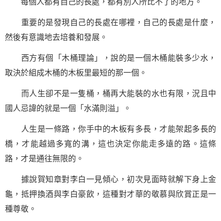
每個人都有自己的長處，都有別人所比不了的地方。
重要的是發現自己的長處在哪裡，自己的長處是什麼，
然後有意識地去培養和發展。
西方有個「木桶理論」，說的是一個木桶能裝多少水，
取決於組成木桶的木板里最短的那一個。
而人生卻不是一隻桶，桶再大能裝的水也有限，況且中
國人忌諱的就是一個「水滿則溢」。
人生是一條路，你手中的木板有多長，才能架起多長的
橋，才能越過多寬的溝，這也決定你能走多遠的路。這條
路，才是通往無限的。
據說賀知章對李白一見傾心，初次見面時就解下身上金
龜，抵押換酒與李白豪飲，這種對才華的敬慕與欣賞正是一
種尊敬。