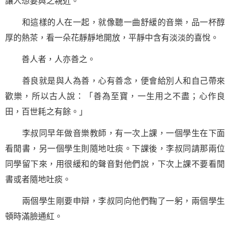
讓人想要與之親近。
和這樣的人在一起，就像聽一曲舒緩的音樂，品一杯醇
厚的熱茶，看一朵花靜靜地開放，平靜中含有淡淡的喜悅。
善人者，人亦善之。
善良就是與人為善，心有善念，便會給別人和自己帶來
歡樂，所以古人說：「善為至寶，一生用之不盡；心作良
田，百世耗之有餘。」
李叔同早年做音樂教師，有一次上課，一個學生在下面
看閒書，另一個學生則隨地吐痰。下課後，李叔同請那兩位
同學留下來，用很緩和的聲音對他們說，下次上課不要看閒
書或者隨地吐痰。
兩個學生剛要申辯，李叔同向他們鞠了一躬，兩個學生
頓時滿臉通紅。