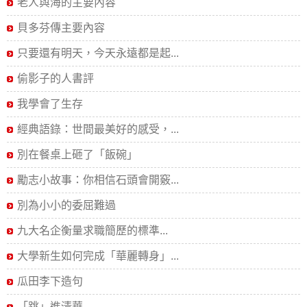
老人與海的主要內容
貝多芬傳主要內容
只要還有明天，今天永遠都是起...
偷影子的人書評
我學會了生存
經典語錄：世間最美好的感受，...
別在餐桌上砸了「飯碗」
勵志小故事：你相信石頭會開竅...
別為小小的委屈難過
九大名企衡量求職簡歷的標準...
大學新生如何完成「華麗轉身」...
瓜田李下造句
「跳」進清華