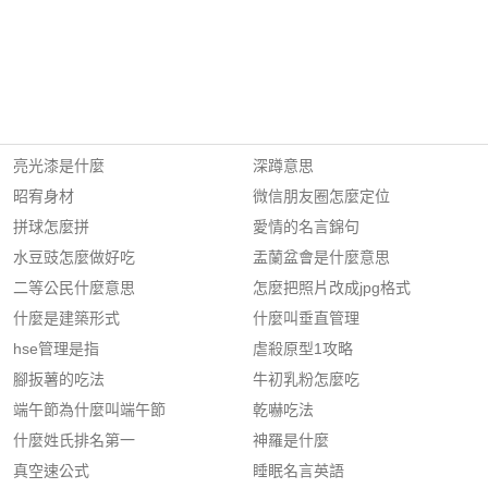
亮光漆是什麼
深蹲意思
昭宥身材
微信朋友圈怎麼定位
拼球怎麼拼
愛情的名言錦句
水豆豉怎麼做好吃
盂蘭盆會是什麼意思
二等公民什麼意思
怎麼把照片改成jpg格式
什麼是建築形式
什麼叫垂直管理
hse管理是指
虐殺原型1攻略
腳扳薯的吃法
牛初乳粉怎麼吃
端午節為什麼叫端午節
乾嚇吃法
什麼姓氏排名第一
神羅是什麼
真空速公式
睡眠名言英語