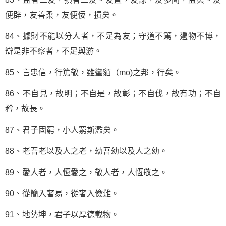
便辟，友善柔，友便佞，損矣。
84、據財不能以分人者，不足為友；守道不篤，遍物不博，
辯是非不察者，不足與游。
85、言忠信，行篤敬，雖蠻貊（mo)之邦，行矣。
86、不自見，故明；不自是，故彰；不自伐，故有功；不自
矜，故長。
87、君子固窮，小人窮斯濫矣。
88、老吾老以及人之老，幼吾幼以及人之幼。
89、愛人者，人恆愛之，敬人者，人恆敬之。
90、從簡入奢易，從奢入儉難。
91、地勢坤，君子以厚德載物。