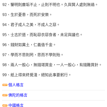
92、鑒明則塵垢不止，止則不明也。久與賢人處則無過。
93、生於憂患，而死於安樂。
94、君子成人之美，不成人之惡。
95、士志於道，而恥惡衣惡食者，未足與議也。
96、錢財如糞土，仁義值千金。
97、學而不思則罔，思而不學則殆。
98、兩人一般心，無錢堪買金，一人一般心，有錢難買針。
99、紙上得來終覺淺，絕知此事要躬行。
個人格言
佛陀的格言
中國格言