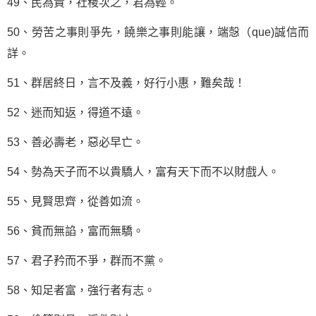
49、民為貴，社稷次之，君為輕。
50、勞苦之事則爭先，饒樂之事則能讓，端愨（que)誠信而
詳。
51、群居終日，言不及義，好行小惠，難矣哉！
52、迷而知返，得道不遠。
53、善必壽老，惡必早亡。
54、勢為天子而不以貴驕人，富有天下而不以財戲人。
55、見賢思齊，從善如流。
56、貧而無諂，富而無驕。
57、君子矜而不爭，群而不黨。
58、知足者富，強行者有志。