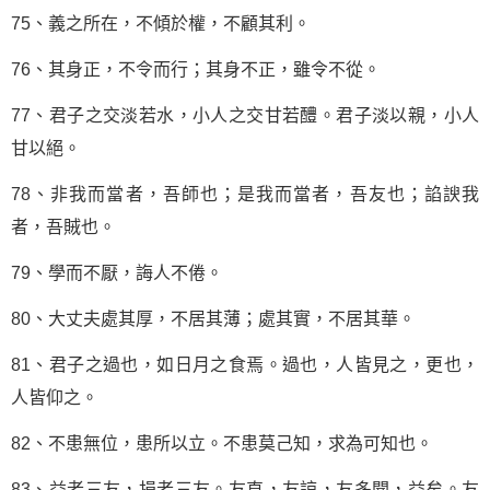
75、義之所在，不傾於權，不顧其利。
76、其身正，不令而行；其身不正，雖令不從。
77、君子之交淡若水，小人之交甘若醴。君子淡以親，小人
甘以絕。
78、非我而當者，吾師也；是我而當者，吾友也；諂諛我
者，吾賊也。
79、學而不厭，誨人不倦。
80、大丈夫處其厚，不居其薄；處其實，不居其華。
81、君子之過也，如日月之食焉。過也，人皆見之，更也，
人皆仰之。
82、不患無位，患所以立。不患莫己知，求為可知也。
83、益者三友，損者三友。友直，友諒，友多聞，益矣。友