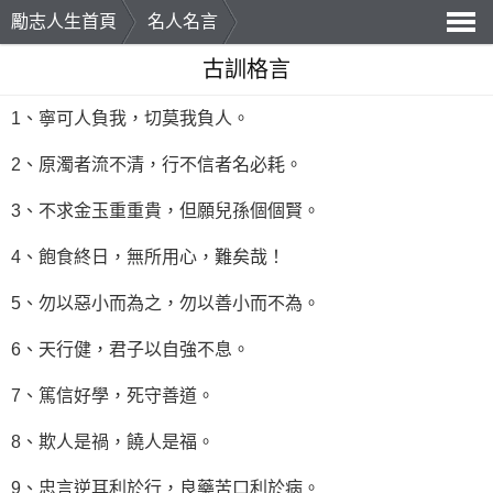
勵志人生首頁
名人名言
導
古訓格言
航
1、寧可人負我，切莫我負人。
2、原濁者流不清，行不信者名必耗。
3、不求金玉重重貴，但願兒孫個個賢。
4、飽食終日，無所用心，難矣哉！
5、勿以惡小而為之，勿以善小而不為。
6、天行健，君子以自強不息。
7、篤信好學，死守善道。
8、欺人是禍，饒人是福。
9、忠言逆耳利於行，良藥苦口利於病。