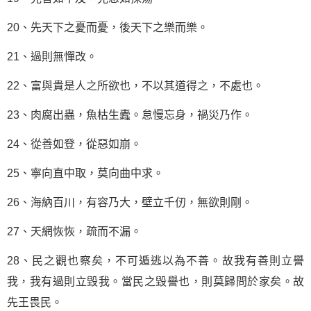
20、先天下之憂而憂，後天下之樂而樂。
21、過則無憚改。
22、富與貴是人之所欲也，不以其道得之，不處也。
23、肉腐出蟲，魚枯生蠹。怠慢忘身，禍災乃作。
24、從善如登，從惡如崩。
25、寧向直中取，莫向曲中求。
26、海納百川，有容乃大，壁立千仞，無欲則剛。
27、天網恢恢，疏而不漏。
28、民之觀也察矣，不可遁逃以為不善。故我有善則立譽
我，我有過則立毀我。當民之毀譽也，則莫歸問於家矣。故
先王畏民。