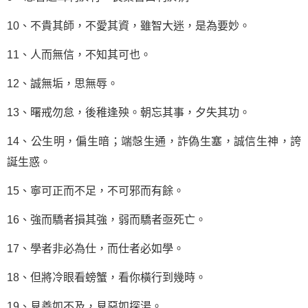
10、不貴其師，不愛其資，雖智大迷，是為要妙。
11、人而無信，不知其可也。
12、誠無垢，思無辱。
13、曙戒勿怠，後稚逢殃。朝忘其事，夕失其功。
14、公生明，偏生暗；端愨生通，詐偽生塞，
誠信
生神，誇
誕生惑。
15、寧可正而不足，不可邪而有餘。
16、強而驕者損其強，弱而驕者亟死亡。
17、學者非必為仕，而仕者必如學。
18、但將冷眼看螃蟹，看你橫行到幾時。
19、見善如不及，見惡如探湯。