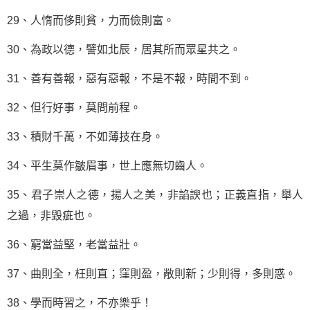
29、人惰而侈則貧，力而儉則富。
30、為政以德，譬如北辰，居其所而眾星共之。
31、善有善報，惡有惡報，不是不報，時間不到。
32、但行好事，莫問前程。
33、積財千萬，不如薄技在身。
34、平生莫作皺眉事，世上應無切齒人。
35、君子崇人之德，揚人之美，非諂諛也；正義直指，舉人
之過，非毀疵也。
36、窮當益堅，老當益壯。
37、曲則全，枉則直；窪則盈，敞則新；少則得，多則惑。
38、學而時習之，不亦樂乎！