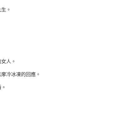
此生。
的女人。
摩冷冰凍的回應。
婚。