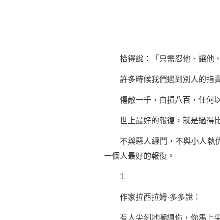
拾得說：「只需忍他、讓他、由
許多時候我們遇到別人的指責、
傷敵一千，自損八百，任何以怨
世上最好的報復，就是過得比
不與惡人纏鬥，不與小人執仇，
一個人最好的報復。
1
作家拉西拉姆·多多說：
有人尖刻地嘲諷你，你馬上尖