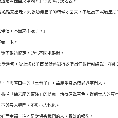
還是照樣坐火車啊。」徐志摩冷漠地說。
離家出走，到張幼儀產子的時候才回來，不是為了照顧產期
伴侶，不簽來不及了。」
看一眼。
簽下離婚協定，頭也不回地離開。
進修，受上海女子商業儲蓄銀行邀請出任銀行副總裁，在她
徐志摩口中的「土包子」，華麗變身為時尚界掌門人。
掉「徐志摩的棄婦」的標籤，活得有聲有色，得到世人的尊重
不與惡人纏鬥，不與小人執仇。
好而幸福，這才是對傷害我們的人，最好的報復。