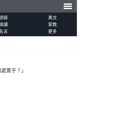
導
語錄
美文
演講
家教
名言
更多
航
何處置乎？」