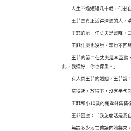
人生不過短短几十載，何必自
王菲是真正活得清醒的人，清醒
王菲的第一任丈夫是竇唯，二人
王菲什麼也沒說，頭也不回地
王菲的第二任丈夫是李亞鵬，後
此，我還好，你也保重。」
有人問王菲的婚姻，王菲說：
拿得起，放得下，沒有半句怨
王菲和小10歲的謝霆鋒舊情復
王菲回應：「我怎麼活是我自
無論多少污言穢語向她襲來，她