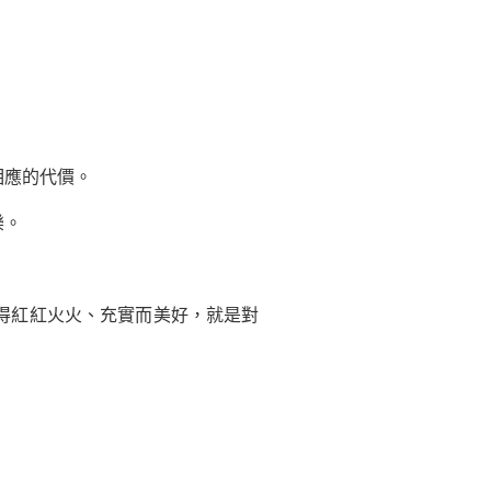
」
相應的代價。
樂。
得紅紅火火、充實而美好，就是對