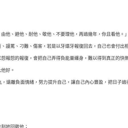
他、避他、耐他、敬他、不要理他，再過幾年，你且看他。
謾罵、刁難、傷害，若是以牙還牙報復回去，自己也會付出
報怨的報復，會把自己弄得負能量纏身，難以得到真正的快
他好。
遠離負面情緒，努力提升自己，讓自己內心豐盈，把日子過
刻地回敬他；