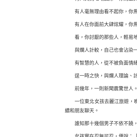
有人毫無理由看不起你，你馬
有人在你面前大肆炫耀，你馬
看，你討厭的那些人，輕易地
與爛人計較，自己也會沾染一
有智慧的人，從不被負面情緒左
逞一時之快，與爛人理論、計較
前幾年，一則新聞震驚世人
一位東北女孩去麗江旅遊，晚上
續和朋友聊天。
誰知那十幾個男子不依不饒，女
女孩實在忍無可忍，便說：「