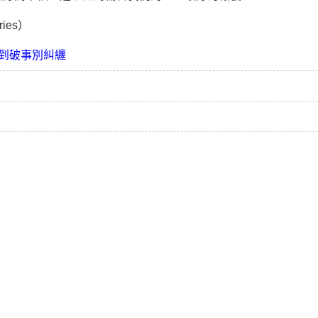
ies）
到破事別糾纏