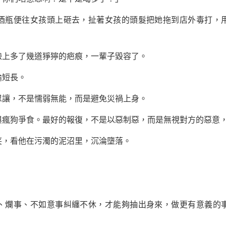
瓶便往女孩頭上砸去，扯著女孩的頭髮把她拖到店外毒打，用
上多了幾道猙獰的疤痕，一輩子毀容了。
短長。
讓，不是懦弱無能，而是避免災禍上身。
狗爭食。最好的報復，不是以惡制惡，而是無視對方的惡意，
，看他在污濁的泥沼里，沉淪墮落。
。
爛事、不如意事糾纏不休，才能夠抽出身來，做更有意義的事