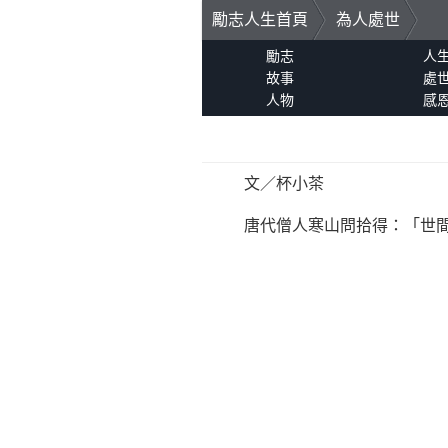
勵志人生首頁
為人處世
勵志
人
故事
處
人物
感
文／杯小茶
唐代僧人寒山問拾得：「世間有