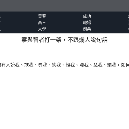
生
青春
成功
世
高三
職場
恩
大學
創業
寧與智者打一架，不跟爛人說句話
人謗我、欺我、辱我、笑我、輕我、賤我、惡我、騙我，如