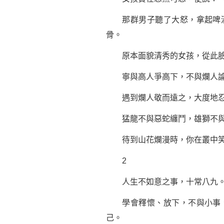
那群男子聽了大怒，拿起啤酒
骨。
原本面貌清秀的女孩，從此臉
寧與高人爭高下，不與爛人論
遇到爛人敬而遠之，大度地忍
猛龍不與惡蛇纏鬥，雄獅不與瘋
待到山花爛漫時，你在叢中笑
2
人生不如意之事，十常八九
學會釋懷、放下，不與小事、
己。