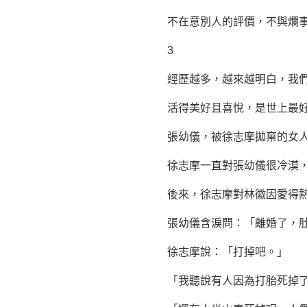
不在意別人的評價，不與爛事糾
3
經歷越多，越來越明白，我們
活得美好且喜悅，是世上最好
張幼儀，被
徐志摩
拋棄的女
徐志摩一直對張幼儀很冷漠，嘲
後來，徐志摩對
林徽因
愛得
張幼儀含淚問：「離婚了，肚
徐志摩說：「打掉吧。」
「我聽說有人因為打胎死掉了