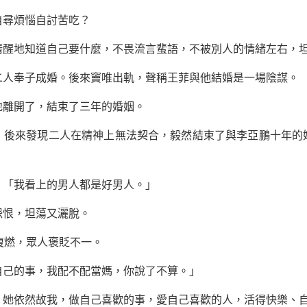
尋煩惱自討苦吃？
地知道自己要什麼，不畏流言蜚語，不被別人的情緒左右，坦
奉子成婚。後來竇唯出軌，聲稱王菲與他結婚是一場陰謀。
離開了，結束了三年的婚姻。
來發現二人在精神上無法契合，毅然結束了與李亞鵬十年的
「我看上的男人都是好男人。」
恨，坦蕩又灑脫。
燃，眾人褒貶不一。
己的事，我配不配當媽，你說了不算。」
依然故我，做自己喜歡的事，愛自己喜歡的人，活得快樂、