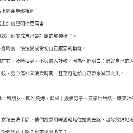
上輕蔑地鄙視他；
上加倍證明你更厲害……
就把你變成自己最討厭的那種樣子。
身晦氣，慢慢變成當初自己厭惡的模樣。
右，及時抽身，不與爛人計較，因為他們明白：過好自己的人
，勞心傷神又浪費時間，甚至可能給自己帶來滅頂之災。
。
和朋友一起吃燒烤，鄰桌十幾個男子一直學她說話，嘲笑她
孩去洗手間，他們故意用啤酒箱堵住她的去路，越發放肆地嘲
你們啥意思啊？是不是喝多了？」