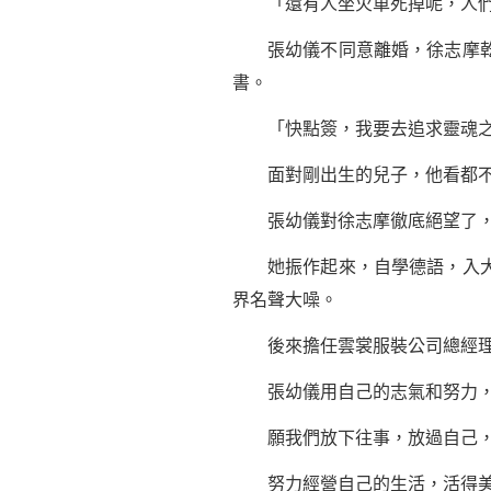
「還有人坐火車死掉呢，人們
張幼儀不同意離婚，徐志摩乾脆
書。
「快點簽，我要去追求靈魂之
面對剛出生的兒子，他看都不
張幼儀對徐志摩徹底絕望了，
她振作起來，自學德語，入大學
界名聲大噪。
後來擔任雲裳服裝公司總經理，
張幼儀用自己的志氣和努力，撕
願我們放下往事，放過自己，
努力經營自己的生活，活得美