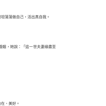
坦蕩蕩做自己，活出真自我。
婚姻，她說：「這一世夫妻緣盡至
自在、美好。