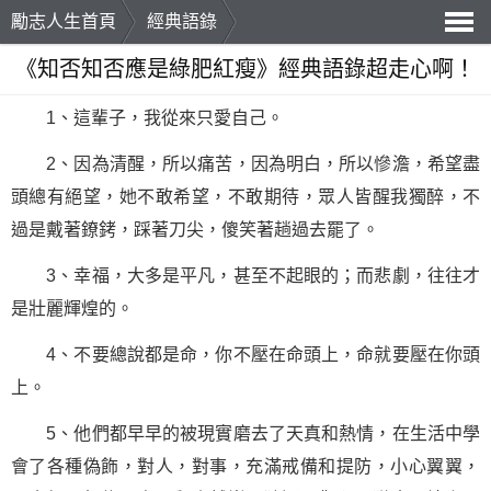
勵志人生首頁
經典語錄
導
《知否知否應是綠肥紅瘦》經典語錄超走心啊！
航
1、這輩子，我從來只愛自己。
2、因為清醒，所以痛苦，因為明白，所以慘澹，希望盡
頭總有絕望，她不敢希望，不敢期待，眾人皆醒我獨醉，不
過是戴著鐐銬，踩著刀尖，傻笑著趟過去罷了。
3、幸福，大多是平凡，甚至不起眼的；而悲劇，往往才
是壯麗輝煌的。
4、不要總說都是命，你不壓在命頭上，命就要壓在你頭
上。
5、他們都早早的被現實磨去了天真和熱情，在生活中學
會了各種偽飾，對人，對事，充滿戒備和提防，小心翼翼，