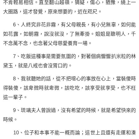
不肯輕易相信。直至翻山越嶺，猜疑，傷心，猶豫，繞上一
大圈路，這才發覺，原來想要的，近在咫尺。
6、人終究非花非霧，有父母親長，有小兒無辜，如何能
如花露，如朝霧，說沒就沒，了無牽掛。姐姐是聰明人，千
不念萬不念，也念著父母慈愛養育一場。
7、吃飯這種事是需要氛圍的，對著個病懨懨扒米粒的林
黛玉，就是八戒也會沒胃口的。
8、我就聽她的話，從不把噁心的事放在心上，當裝傻時
得裝傻，該卑微時就卑微，該吃吃，該享受就享受，也不枉
這一輩子。
9、琉璃夫人曾說過，沒有希望的時候，就是希望快來的
時候。
10、位子和本事不能一概而論；這世上且還有走運和湊