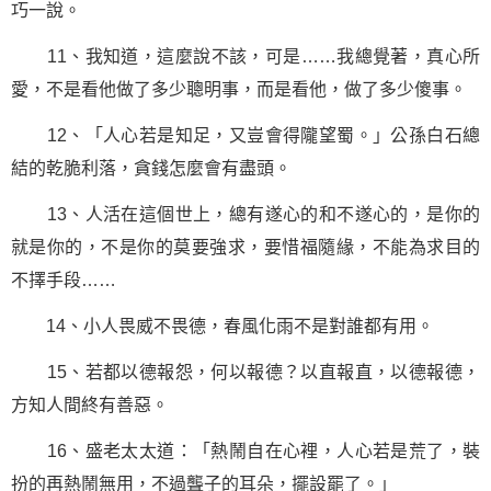
巧一說。
11、我知道，這麼說不該，可是……我總覺著，真心所
愛，不是看他做了多少聰明事，而是看他，做了多少傻事。
12、「人心若是知足，又豈會得隴望蜀。」公孫白石總
結的乾脆利落，貪錢怎麼會有盡頭。
13、人活在這個世上，總有遂心的和不遂心的，是你的
就是你的，不是你的莫要強求，要惜福隨緣，不能為求目的
不擇手段……
14、小人畏威不畏德，春風化雨不是對誰都有用。
15、若都以德報怨，何以報德？以直報直，以德報德，
方知人間終有善惡。
16、盛老太太道：「熱鬧自在心裡，人心若是荒了，裝
扮的再熱鬧無用，不過聾子的耳朵，擺設罷了。」