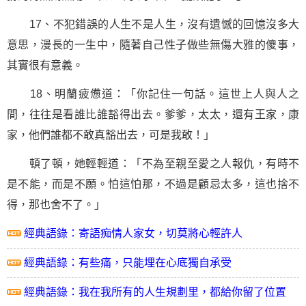
17、不犯錯誤的人生不是人生，沒有遺憾的回憶沒多大
意思，漫長的一生中，隨著自己性子做些無傷大雅的傻事，
其實很有意義。
18、明蘭疲憊道：「你記住
一句話
。這世上人與人之
間，往往是看誰比誰豁得出去。爹爹，太太，還有王家，康
家，他們誰都不敢真豁出去，可是我敢！」
頓了頓，她輕輕道：「不為至親至愛之人報仇，有時不
是不能，而是不願。怕這怕那，不過是顧忌太多，這也捨不
得，那也舍不了。」
經典語錄：寄語痴情人家女，切莫將心輕許人
經典語錄：有些痛，只能埋在心底獨自承受
經典語錄：我在我所有的人生規劃里，都給你留了位置