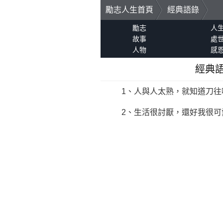
勵志人生首頁
經典語錄
勵志
人
故事
處
人物
感
經典
1、人與人太熟，就知道刀往
2、生活很討厭，還好我很可