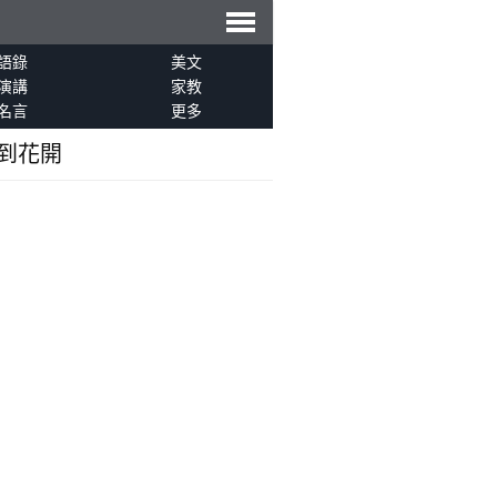
導
語錄
美文
演講
家教
名言
更多
航
到花開