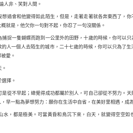
論人非、笑對人間。
想過會和他變得如此陌生，但是，走著走著就各奔東西了，你
大概就是，他欠你一句對不起，你忍了一句沒關係。
捕捉一隻蝴蝶而跑到一公里外的田野，十歲的時候，你可以只
歡的人一個人去陌生的城市，二十七歲的時候，你可以只為了生
得被愛。
天。
於選擇。
可是從不早起；總覺得
成功
都屬於別人，可自己卻從不努力。天
人，早一點為夢想努力：願你在生活中自省，在美好里相遇，成
水，都是極美。可當黃昏和鳥沉下來，白天，就變得空空如