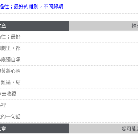
過往；最好的離別，不問歸期
文章
推
過往；最好
規劃里，都
心底獨自承
切莫將心輕
會難過，結
拿去收藏
心裡
量的一句話
文章
您可能