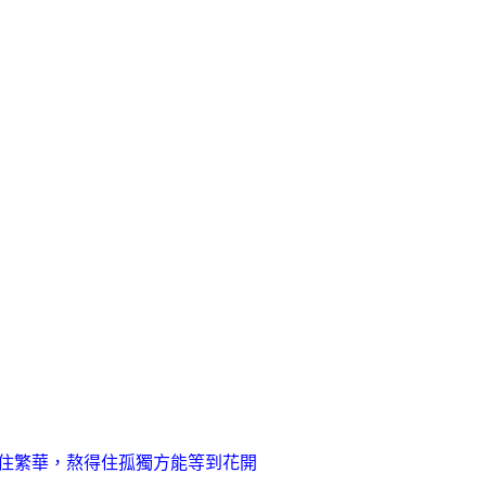
住繁華，熬得住孤獨方能等到花開