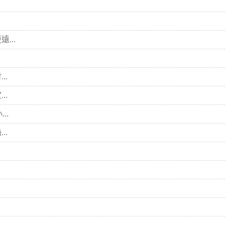
...
..
..
..
..