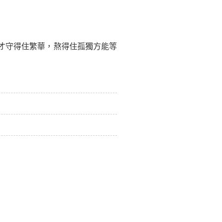
才守得住繁華，熬得住孤獨方能等