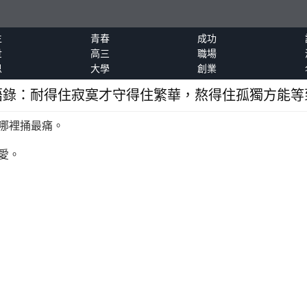
生
青春
成功
世
高三
職場
恩
大學
創業
語錄：耐得住寂寞才守得住繁華，熬得住孤獨方能等
哪裡捅最痛。
愛。