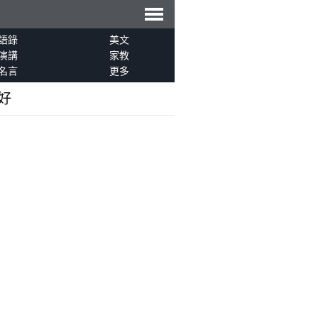
導
語錄
美文
演講
家教
名言
更多
航
好