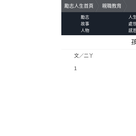
勵志人生首頁
親職教育
勵志
人
故事
處
人物
感
文／二丫
1