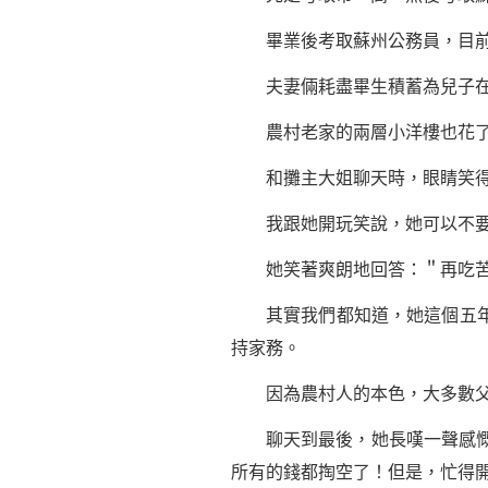
畢業後考取蘇州公務員，目前
夫妻倆耗盡畢生積蓄為兒子在蘇
農村老家的兩層小洋樓也花了2
和攤主大姐聊天時，眼睛笑得
我跟她開玩笑說，她可以不要這
她笑著爽朗地回答：＂再吃苦5
其實我們都知道，她這個五年遙
持家務。
因為農村人的本色，大多數父母
聊天到最後，她長嘆一聲感慨：
所有的錢都掏空了！但是，忙得