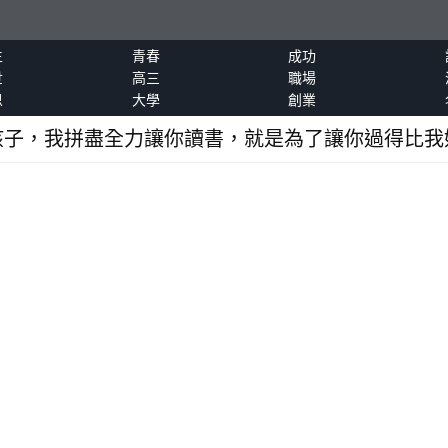
生
青春
成功
世
高三
職場
恩
大學
創業
孩子，我拼盡全力讓你讀書，就是為了讓你過得比我