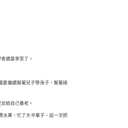
會適當享受了。
還要繼續幫著兒子帶孫子，幫著操
女給自己養老。
賣水果，忙了大半輩子，這一次把