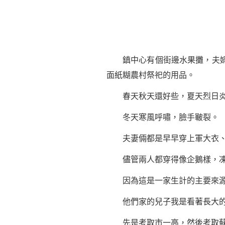
鎮中心有個街邊水果攤，夫婦倆
面紙糊農村祭祀的用品。
春天秋天還好些，夏天烈日炎
冬天寒風呼嘯，臉手皸裂。
夫妻倆都是早早穿上軍大衣、
儘管兩人都穿得像企鵝樣，凍
因為這是一家生計的主要來
他們家的兒子我是看著長大的
先是考取市一高，然後考取蘇