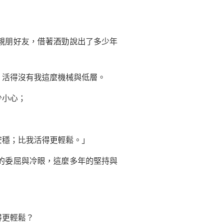
親朋好友，借著酒勁說出了多少年
活得沒有我這麼機械與低層。
少小心；
穩；比我活得更輕鬆。」
的委屈與冷眼，這麼多年的
堅持
與
得更輕鬆？