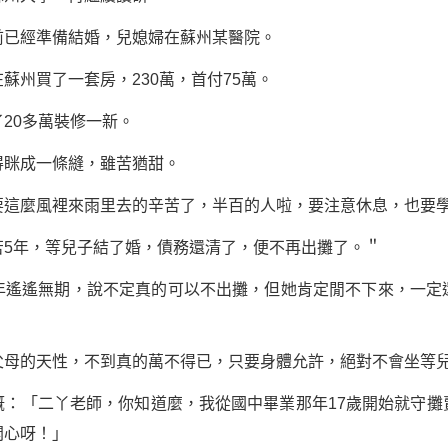
已經準備結婚，兒媳婦在蘇州某醫院。
州買了一套房，230萬，首付75萬。
0多萬裝修一新。
眯成一條縫，雖苦猶甜。
麼風裡來雨里去的辛苦了，半百的人啦，要注意休息，也要學
年，等兒子結了婚，債務還清了，便不再出攤了。＂
遙無期，說不定真的可以不出攤，但她肯定閒不下來，一定
的天性，不到真的萬不得已，只要身體允許，絕對不會坐等兒
「二丫老師，你知道麼，我從國中畢業那年17歲開始就守攤
開心呀！」