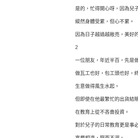
是的，忙得開心呀，因為兒子
縱然身體受累，但心不累。
因為日子越過越敞亮，美好的
2
一位朋友，年近半百，先是做泥
做瓦工也好，包工頭也好，終日
生意做得風生水起。
但即使在他最繁忙的出貨結賬的
在教育上從不吝嗇投資。
對於兒子的日常教育更是事必躬
寬嚴相濟，寵而不溺。