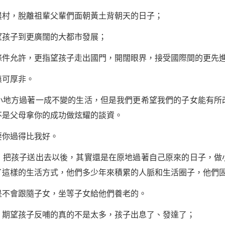
村，脫離祖輩父輩們面朝黃土背朝天的日子；
孩子到更廣闊的大都市發展；
允許，更指望孩子走出國門，開闊眼界，接受國際間的更先進
可厚非。
方過著一成不變的生活，但是我們更希望我們的子女能有所
不是父母拿你的
成功
做炫耀的談資。
你過得比我好。
孩子送出去以後，其實還是在原地過著自己原來的日子，做
了這樣的生活方式，他們多少年來積累的人脈和生活圈子，他們
不會跟隨子女，坐等子女給他們養老的。
望孩子反哺的真的不是太多，孩子出息了、發達了；