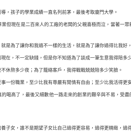
，孩子的學業成績一直名列前茅，最後考取廈門大學。
但現在是二百來人的工廠的老闆的父親喜極而泣，當著一眾
是為了讓你和我過不一樣的生活，就是為了讓你過得比我好，
在，不一定缺錢，但是你不知道為了談成一筆生意我得陪多
休熬多少夜；為了籠絡客戶，我得戰戰兢兢陪多少笑臉。
一份職業，至少比我有尊嚴有閒情有自由；至少比我活得更安
的喝高了，最後又細數他一路走來的
創業
的艱辛與不易，受盡
子女，誰不是期望子女比自己過得更容易，過得更精緻，過