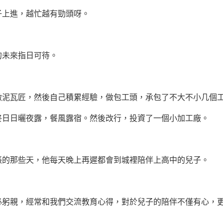
上進，越忙越有勁頭呀。
未來指日可待。
瓦匠，然後自己積累經驗，做包工頭，承包了不大不小几個工
日曬夜露，餐風露宿。然後改行，投資了一個小加工廠。
那些天，他每天晚上再遲都會到城裡陪伴上高中的兒子。
親，經常和我們交流教育心得，對於兒子的陪伴不僅有心，更