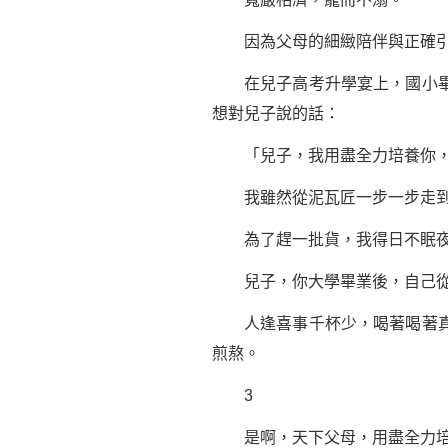
因為父母的細緻陪伴與正確引導
在兒子高考升學宴上，國小畢業
想對兒子說的話：
「兒子，我用盡全力培養你，就
我雖然從泥瓦匠一步一步走到現
為了趕一批貨，我得日不眠夜不
兒子，你大學畢業後，自己從事
人逢喜事千杯少，喝著喝著真
煎熬。
3
是啊，天下父母，用盡全力培養