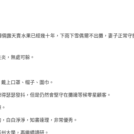
露天賣水果已經幾十年，下雨下雪偶爾不出攤，妻子正常守
炎，無處可躲。
戴上口罩、帽子、圍巾。
得瑟瑟發抖，但是仍然會堅守在攤邊等候零星顧客。
源。
，白白淨淨，知書達理，非常優秀。
州大學，再繼續讀研。