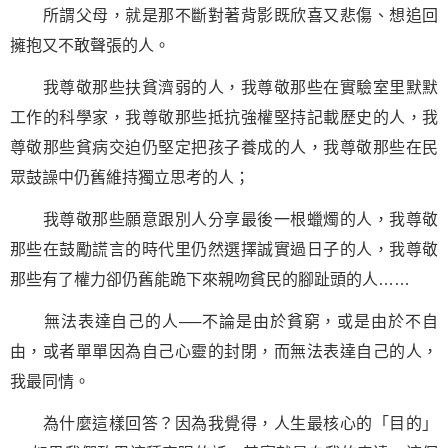
所謂父母，就是那不斷對著背影既欣喜又
悲傷
、想追回
擁抱又不敢聲張的人。
我尊敬那些扶貧濟弱的人，我尊敬那些在實驗室里默默
工作的科學家，我尊敬那些抵抗強權
堅持
記載歷史的人，我
尊敬那些貧病交迫仍堅定把孩子養成的人，我尊敬那些在民
眾鼓譟中仍舊維持獨立思考的人；
我尊敬那些願意跟別人分享最後一根蠟燭的人，我尊敬
那些在
鼓勵
謊言的時代里仍然選擇誠實過日子的人，我尊敬
那些有了權力卻仍舊能跪下來親吻貧民的腳趾頭的人……
無法表達自己的人──不論是由於貧窮，或是由於不自
由，或者單單因為自己心靈的封閉，而無法表達自己的人，
我最同情。
為什麼這樣回答？因為我覺得，人生最核心的「目的」