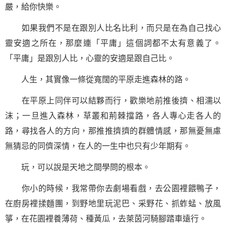
嚴，給你快樂。
如果我們不是在跟別人比名比利，而只是在為自己找心
靈安適之所在，那麼連「平庸」這個詞都不太有意義了。
「平庸」是跟別人比，心靈的安適是跟自己比。
人生，其實像一條從寬闊的平原走進森林的路。
在平原上同伴可以結夥而行，歡樂地前推後擠、相濡以
沫；一旦進入森林，草叢和荊棘擋路，各人專心走各人的
路，尋找各人的方向，那推推擠擠的群體情感，那無憂無慮
無猜忌的同儕深情，在人的一生中也只有少年期有。
玩，可以說是天地之間學問的根本。
你小的時候，我常帶你去劇場看戲，去公園裡餵鴨子，
在廚房裡揉麵團，到野地里玩泥巴、采野花、抓蚱蜢、放風
箏，在花園裡養薄荷、種黃瓜，去萊茵河騎腳踏車遠行。