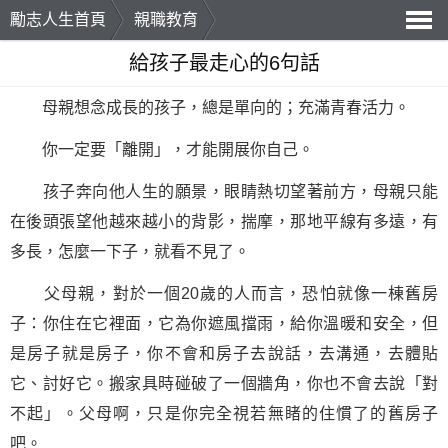
勵志人生首頁
親職教育
導
給孩子最走心的6句話
航
母親想念成長的孩子，總是單向的；充滿青春活力。
你一定要「離開」，才能開展你自己。
孩子奔向他人生的願景，眼睛熱切望著前方，母親只能
在後頭張望他越來越小的背影，揣摩，那地平線有多遠，有
多長，怎麼一下子，就看不見了。
父母親，對於一個20歲的人而言，恐怕就像一棟舊房
子：你住在它裡面，它為你遮風擋雨，給你溫暖和安全，但
是房子就是房子，你不會和房子去說話，去溝通，去體貼
它、討好它。搬家具時碰破了一個牆角，你也不會去說「對
不起」。父母啊，只是你完全視若無睹的住慣了的舊房子
吧。