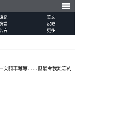
導
語錄
美文
演講
家教
名言
更多
航
一次騎車等等……但最令我難忘的