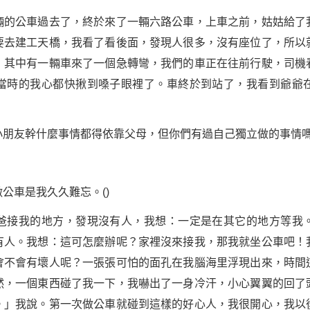
輛的公車過去了，終於來了一輛六路公車，上車之前，姑姑給了
要去建工天橋，我看了看後面，發現人很多，沒有座位了，所以
，其中有一輛車來了一個急轉彎，我們的車正在往前行駛，司機
當時的我心都快揪到嗓子眼裡了。車終於到站了，我看到爺爺
小朋友幹什麼事情都得依靠父母，但你們有過自己獨立做的事情
公車是我久久難忘。()
爸接我的地方，發現沒有人，我想：一定是在其它的地方等我
有人。我想：這可怎麼辦呢？家裡沒來接我，那我就坐公車吧！
會不會有壞人呢？一張張可怕的面孔在我腦海里浮現出來，時間
然，一個東西碰了我一下，我嚇出了一身冷汗，小心翼翼的回了
。」我說。第一次做公車就碰到這樣的好心人，我很開心，我以