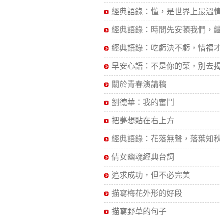
經典語錄：懂，是世界上最溫情.
經典語錄：時間先安頓我們，繼.
經典語錄：吃虧決不虧，惜福才.
早安心語：不是你的菜，別去揭.
關於青春演講稿
劉德華：我的奮鬥
把夢想貼在右上方
經典語錄：花落無聲，落葉知秋.
倩女幽魂經典台詞
追求成功，但不必完美
描寫梅花外形的好段
描寫野草的句子