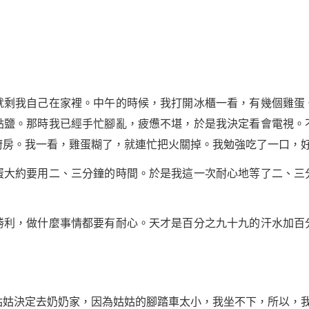
就剩我自己在家裡。中午的時候，我打開冰櫃一看，有幾個雞蛋
點鹽。那時我已經手忙腳亂，疲憊不堪，於是我決定看會電視。
廚房。我一看，雞蛋糊了，就連忙把火關掉。我勉強吃了一口，
蛋大約要用二、三分鐘的時間。於是我這一次耐心地等了二、三
勝利，做什麼事情都要有耐心。天才是百分之九十九的汗水加百
姑姑決定去奶奶家，因為姑姑的腳踏車太小，我坐不下，所以，