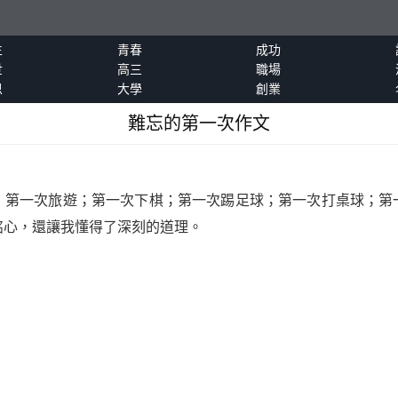
生
青春
成功
世
高三
職場
恩
大學
創業
難忘的第一次作文
：第一次旅遊；第一次下棋；第一次踢足球；第一次打桌球；第
銘心，還讓我懂得了深刻的道理。