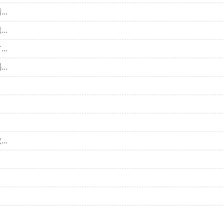
..
..
..
..
..