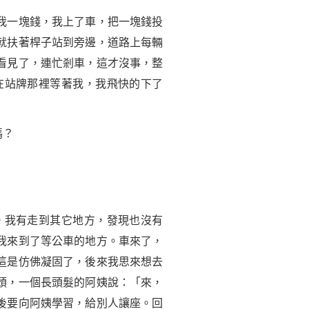
我一塊錢，我上了車，把一塊錢投
就扶著桿子站到旁邊，道路上每輛
看見了，連忙剎車，這才沒事，整
在站牌那裡等著我，我飛快的下了
嗎？
。我有走到其它地方，發現也沒有
我來到了等公車的地方。車來了，
這是仿佛凝固了，後來我思來想去
頭，一個長頭髮的阿姨說：「來，
後要向阿姨
學習
，給別人讓座。回