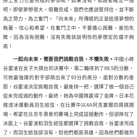
拼上全力也要完成的夢想呢？如果沒有，就趕緊確定一個
吧。即使夢想很大，很難完成，我們也應該堅持住，並不斷
為之努力，為之奮鬥。「向未來」所傳遞的正是追逐夢想的
執著、信心和希望。在奮鬥之中，不要擔心困難，害怕失
敗，因為沒有困難，沒有失敗就說明你的夢想定的還不夠
高！
一起向未來，需要我們挑戰自我，不懼失敗。
中國小將
谷愛凌在女子大跳台的決賽中，第二輪得到了88.5的分數，
可她最強建的對手卻跳出來了93分的高分，面對分數的差
距，谷愛凌決定挑戰自我，最後拼一把，選擇了做一個自己
從未完成過的動作，最終，她為中國隊贏得了金牌。日本花
樣滑冰運動員羽生結弦，在比賽中以4A阿克塞爾四周跳開
場，希望在北京冬奧會的賽場上完成這個動作，但卻摔在了
冰面上。谷愛凌和羽生結弦都選擇了挑戰自我，谷愛凌完成
了，而羽生結弦卻沒有，但他們都是英雄。因為他們都做到