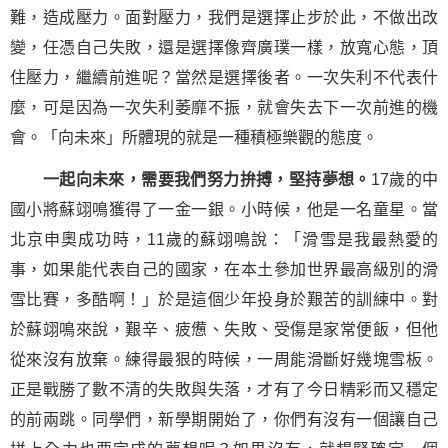
難，造成壓力。面對壓力，我們是選擇止步於此，不做出改
變，任憑自己失敗，還是選擇像齊廣璞一樣，放寬心態，頂
住壓力，繼續前進呢？當然是選擇後者。一次失利不代表什
麼，可是因為一次失利萎靡不振，就會失去下一次前進的機
會。「向未來」所體現的就是一種積極樂觀的態度。
一起向未來，需要我們努力拚搏，堅持夢想。
17歲的中
國小將蘇翊鳴獲得了一金一銀。小時候，他是一名童星。當
北京申奧成功時，11歲的蘇翊鳴說：「滑雪是我最熱愛的
事，如果能代表自己的國家，在本土參加世界最高級別的滑
雪比賽，多酷啊！」於是這個少年投身於艱苦的訓練中。對
於蘇翊鳴來說，艱辛、疲憊、失敗、受傷是家常便飯，但他
從來沒有放棄。練得最狠的時候，一周能滑斷好幾塊雪板。
正是戰勝了數不清的失敗與失落，才有了今日精彩而又穩定
的前兩跳。同學們，新學期開始了，你們有沒有一個讓自己