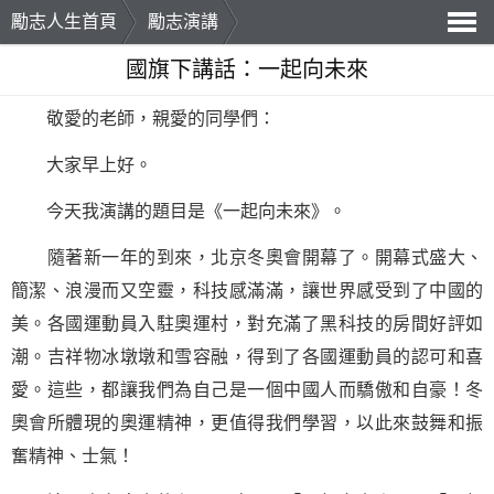
勵志人生首頁
勵志演講
導
國旗下講話：一起向未來
航
敬愛的老師，親愛的同學們：
大家早上好。
今天我演講的題目是《一起向未來》。
隨著新一年的到來，北京冬奧會開幕了。開幕式盛大、
簡潔、浪漫而又空靈，科技感滿滿，讓世界感受到了中國的
美。各國運動員入駐奧運村，對充滿了黑科技的房間好評如
潮。吉祥物冰墩墩和雪容融，得到了各國運動員的認可和喜
愛。這些，都讓我們為自己是一個中國人而驕傲和自豪！冬
奧會所體現的奧運精神，更值得我們
學習
，以此來鼓舞和振
奮精神、士氣！