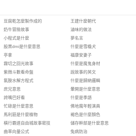
豆腐乾怎麼製作成的
王建什麼朝代
奶牛冒險故事
滷味的做法
小程式是什麼
夢名言
股票dmi是什麼意思
什麼是雪橇犬
亭拿
福康安妻子
霧切之回光故事
什麼是魔鬼身材
紫微斗數看命盤
說故事的英文
氯胺水解方程式
什麼是歸納邏輯
庶兄意思
暈開是什麼意思
誇嘴巴好看
什麼是季語
忙碌是什麼意思
佛地魔年輕演員
馬利筋是什麼植物
褐色是什麼顏色
橫行霸道自由城故事密技
儲存幹部是什麼意思
曲率向量公式
兔病防治