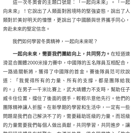
這一次冬奧會的主題
口號
是：「一起向未來」。「一起
向未來」！它說出了人類面對困境時的
堅強
姿態，說出了人
類對於美好明天的憧憬，更說出了中國願與世界攜手同心，
奔赴未來的堅定
信念
。
我們如何學習冬奧精神，一起向未來呢？
一起向未來，需要我們團結向上，共同努力。
在短道速
滑混合團體2000米接力賽中，中國隊的五名隊員互相配合，
一路過關斬將，獲得了中國隊的首金。賽後隊員范可欣說
道：「我覺得所有的力量、所有的支撐，都是團隊給我
的。」在男子一千米比賽上，武大靖體力不支時，幫助任子
威卡住位置，擋住了後面的選手，輕輕示意他先行。他們的
團隊精神讓人折服。在新學期的學習和生活中，一定有一些
問題是我們自己解決不了的，需要藉助班級的力量。而班級
的力量需要我們每個人做出貢獻，共同學習，共同進步，讓