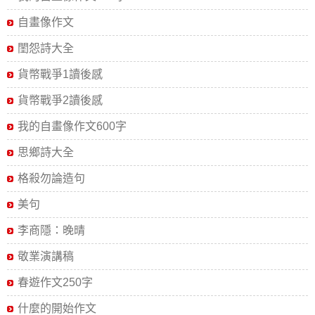
自畫像作文
閨怨詩大全
貨幣戰爭1讀後感
貨幣戰爭2讀後感
我的自畫像作文600字
思鄉詩大全
格殺勿論造句
美句
李商隱：晚晴
敬業演講稿
春遊作文250字
什麼的開始作文