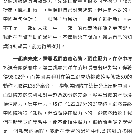
整個班級體具有凝聚力，充滿
正能量
。很多同學擔心「教會
徒弟，餓死師傅」，寧願把自己封閉起來，但這是不對的。
中國有句俗話：「一根筷子容易折，一把筷子難折斷」。這
不正是「一起向未來」中「一起」的意義所在嗎？更何況，
我們在互幫互助的過程中，不僅解決了問題，還讓自己的知
識得到豐富，能力得到提升。
一起向未來，需要我們放寬心態，頂住壓力。
在空中技
巧混合團體賽中，第二跳賈宗洋在落地瞬間出現失誤，僅獲
得96.02分，而美國選手則在第二跳
成功
挑戰難度係數5.0的
動作，取得135分高分，一舉幫美國隊在總比分上反超中國。
面對隊友的失利和對手超過20分的差距，壓軸出戰的齊廣璞
頂住壓力，集中精力，取得了122.17分的好成績。雖然最終
中國隊獲得了銀牌，但齊廣璞在壓力下的一跳依然精彩！我
們在新學期的學習中，能不能頂住壓力，繼續前進呢？學習
是一個艱苦的過程，我們在學習的過程中也會遇到許多困