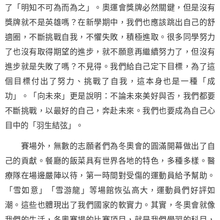
了「明知不可為而為之」。奧運會獎牌必然關鍵，但是沒有
獎牌就不是英雄嗎？在新學期中，我們也應該跳出自己的舒
適圈，不斷挑戰自我，不懼失敗，積極進取。很多同學努力
了也沒有取得期望的進步，就不願意再繼續努力了，但沒有
進步就是失敗了嗎？不見得。我們給自己定下目標，為了這
個目標付出了努力、挑戰了自我，這本身也是一種「成
功」。「向未來」更是說明：不論未來美好與否，我們都要
不斷挑戰，以最好的自己，奔赴未來。我們也要成為自己心
目中的「羽生結弦」。
賽場外，無數的志願者們為冬奧會的圓滿開幕做出了自
己的貢獻。餐廳的飯菜具有世界各地的特色，多種多樣。醫
療隊在場邊嚴陣以待，第一時間對受傷的運動員給予幫助。
「雪如意」「雪游龍」等場館恢弘高大，運動員們好評如
潮。這些也體現出了我們國家的軟實力。其實，冬奧會就像
我們的生活，冬奧賽場的比賽項目，就是我們學習的科目，