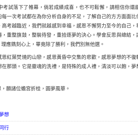
中考
試落下了帷幕，倘若成績成喜，也不可鬆懈，請相信你還
的每一次考試都在為你分析自身的不足，了解自己的方方面面比
。高考越臨近，我們就越感到幸福，感恩不懈努力至今的自己，
濤，重整旗鼓，整裝待發，重拾逐夢的決心。學會反思與總結，
，理應鐫刻心上，畢竟除了勝利，我們別無他選。
紅葉焚燒的山戀，感恩黃昏中交集的悲歡，感恩夢想的不復
想在那頭。它是靈魂的洗禮，是特殊的成人禮，清淡可以飽，夢
，願諸位蟾宮折桂，圓夢風華。
夢想
同行