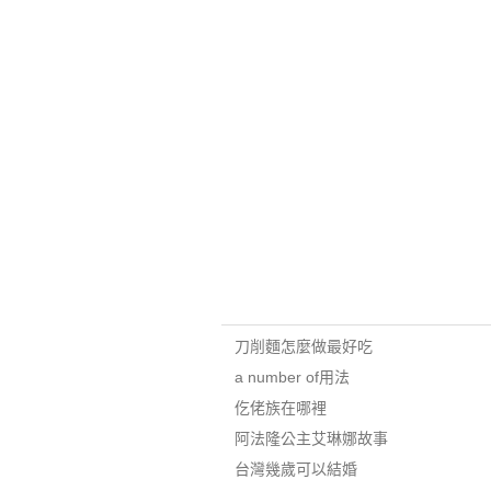
刀削麵怎麼做最好吃
a number of用法
仡佬族在哪裡
阿法隆公主艾琳娜故事
台灣幾歲可以結婚