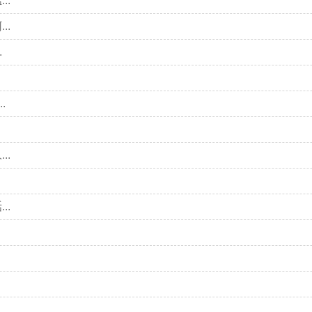
..
..
.
.
..
..