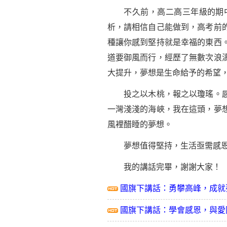
不久前，高二
高三
年級的期
析，請相信自己能做到，高考前
種讓你感到堅持就是幸福的東西
道要御風而行，經歷了無數次浪
大提升，夢想是生命給予的希望
投之以木桃，報之以瓊瑤。感恩
一灣淺淺的海峽，我在這頭，夢
風裡醋睡的夢想。
夢想值得堅持，生活亟需感恩
我的講話完畢，謝謝大家！
國旗下講話：勇攀高峰，成就
國旗下講話：學會感恩，與愛