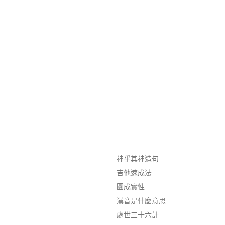
神乎其神造句
吉他速成法
圓成實性
漢音是什麼意思
處世三十六計