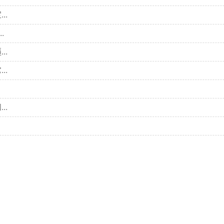
..
.
..
..
..