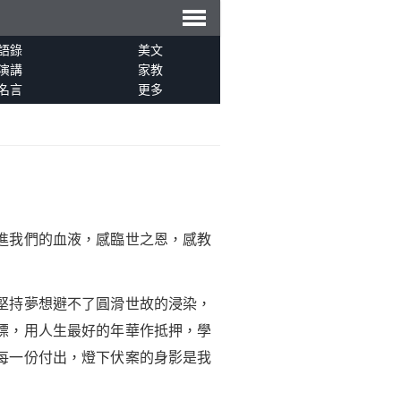
導
語錄
美文
演講
家教
名言
更多
航
進我們的血液，感臨世之恩，感教
堅持夢想避不了圓滑世故的浸染，
標，用人生最好的年華作抵押，學
每一份付出，燈下伏案的身影是我