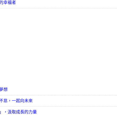
的幸福者
夢想
不怠，一起向未來
」，汲取成長的力量