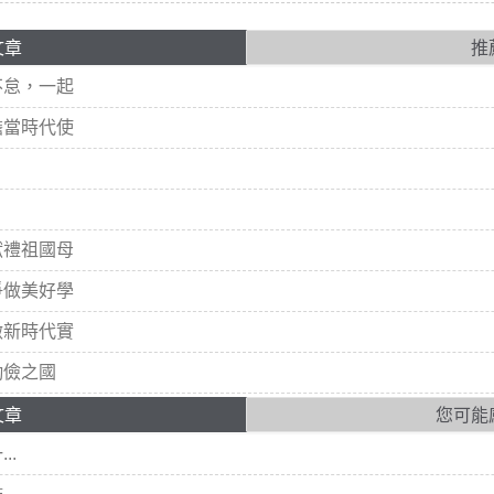
文章
推
不怠，一起
擔當時代使
獻禮祖國母
爭做美好學
做新時代實
勤儉之國
文章
您可能
..