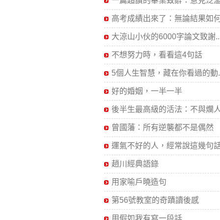
一篇超讚的畢業致辭：意見泛濫.
高考成績出來了：無論結果如何.
大涼山小伙的6000字論文致謝..
不想努力時，看看這4句話
5個人生智慧，藏在你看過的動..
好的婚姻，一半一半
後半生最高級的活法：不與爛人.
曾國藩：所有逆襲都不是偶然
運氣不好的人，經常說這幾句話.
趙川經典語錄
用家喻戶曉造句
第56號教室的奇蹟讀後感
用假如我有寫一段話