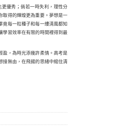
能更優秀；倘若一時失利，理性分
你取得的輝煌更為重要。
夢想
是一
畢竟每一粒種子和每一縷清風都知
讓學習效率在有限的時間裡得到最
輕盈，為時光添幾許柔情。高考是
想接無由，在飛揚的思緒中綰住清