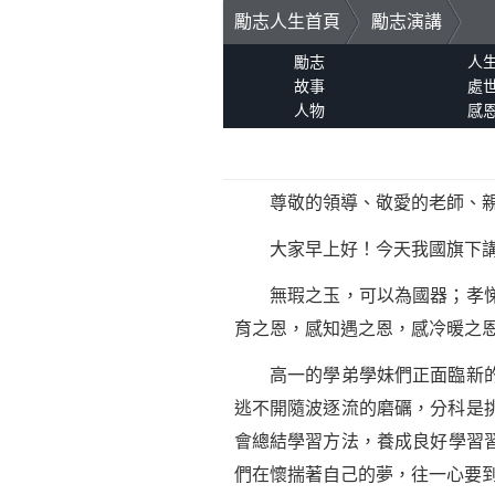
勵志人生首頁
勵志演講
勵志
人
故事
處
人物
感
尊敬的領導、敬愛的老師、親
大家早上好！今天我國旗下講
無瑕之玉，可以為國器；孝悌之
育之恩，感知遇之恩，感冷暖之
高一的學弟學妹們正面臨新的挑
逃不開隨波逐流的磨礪，分科是
會總結
學習
方法，養成良好學習
們在懷揣著自己的夢，往一心要