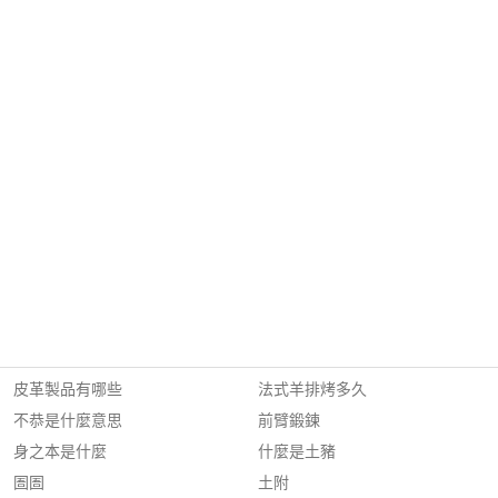
皮革製品有哪些
法式羊排烤多久
不恭是什麼意思
前臂鍛鍊
身之本是什麼
什麼是土豬
圄圄
土附