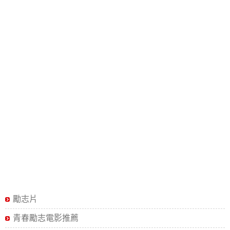
勵志片
青春勵志電影推薦