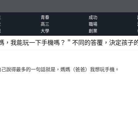
生
青春
成功
世
高三
職場
恩
大學
創業
媽，我能玩一下手機嗎？＂不同的答覆，決定孩子
己說得最多的
一句話
就是，媽媽（爸爸）我想玩手機。