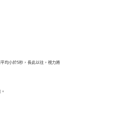
平均小於5秒，長此以往，視力將
來。