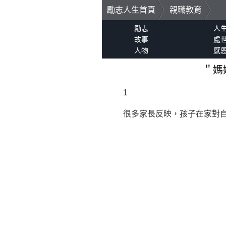
勵志人生首頁
親職教育
勵志
人
故事
處
人物
感
＂媽
1
很多家長反映，孩子在家對自