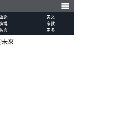
導
語錄
美文
演講
家教
名言
更多
航
的未來