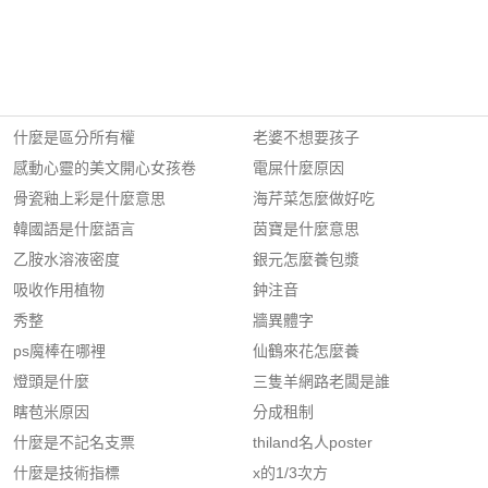
什麼是區分所有權
老婆不想要孩子
感動心靈的美文開心女孩卷
電屎什麼原因
骨瓷釉上彩是什麼意思
海芹菜怎麼做好吃
韓國語是什麼語言
茵寶是什麼意思
乙胺水溶液密度
銀元怎麼養包漿
吸收作用植物
鈡注音
秀整
牆異體字
ps魔棒在哪裡
仙鶴來花怎麼養
燈頭是什麼
三隻羊網路老闆是誰
瞎苞米原因
分成租制
什麼是不記名支票
thiland名人poster
什麼是技術指標
x的1/3次方