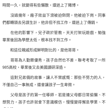
時間一久，就變得有些懶散，還迷上了賭博。
沒過幾年，廠子效益下滑被迫倒閉，他被迫下崗。同事
們都轉頭去另謀生計，他非但不找工作，還迷上了傳銷。
在他的影響下，兒子疏於管教，天天打架玩遊戲，勉強
畢業後因為學歷太低，根本找不到工作。
和這位親戚形成鮮明對比的，是他哥哥。
哥哥為人勤懇優秀，孩子自然也不差，聯考考取了一所
985高校，畢業後又去美國讀研深造。
這對兄弟倆的故事，讓人不禁感慨：那些不努力的人，
不僅自己一事無成，還會讓孩子一生卑微。
父母是孩子的第一任導師，若是連父母都日常偷懶、不
想努力，孩子也許就會下意識模仿，慢慢變得懈怠學業、不