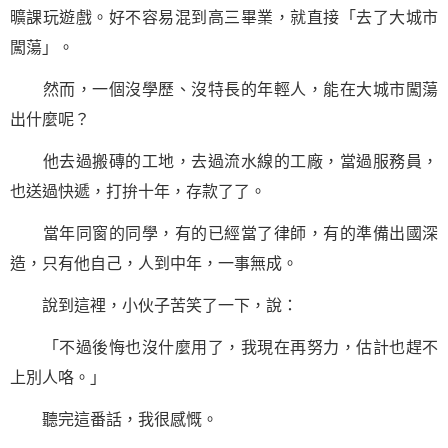
曠課玩遊戲。好不容易混到
高三
畢業，就直接「去了大城市
闖蕩」。
然而，一個沒學歷、沒特長的年輕人，能在大城市闖蕩
出什麼呢？
他去過搬磚的工地，去過流水線的工廠，當過服務員，
也送過快遞，打拚十年，存款了了。
當年同窗的同學，有的已經當了律師，有的準備出國深
造，只有他自己，人到中年，一事無成。
說到這裡，小伙子苦笑了一下，說：
「不過後悔也沒什麼用了，我現在再努力，估計也趕不
上別人咯。」
聽完這番話，我很感慨。