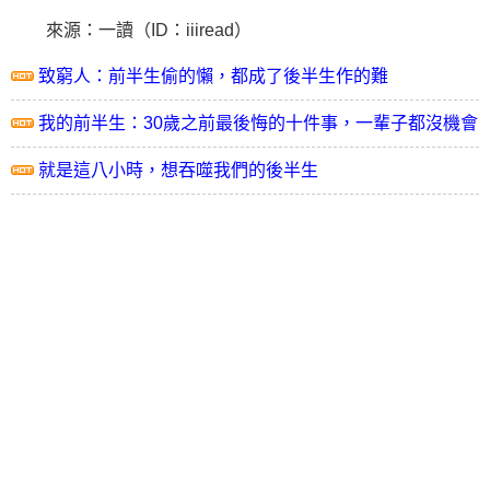
來源：一讀（ID：iiiread）
致窮人：前半生偷的懶，都成了後半生作的難
我的前半生：30歲之前最後悔的十件事，一輩子都沒機會
彌補了
就是這八小時，想吞噬我們的後半生