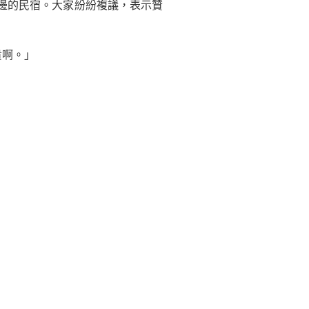
邊的民宿。大家紛紛複議，表示贊
貴啊。」