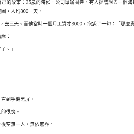
的故事：25歲的時候，公司舉辦團建。有人提議說去一個海
圖，人均800一天。
去三天。而他當時一個月工資才3000，抱怨了一句：「那麼
說：
了。」
直到手機黑屏。
的很喪。
後空無一人，無依無靠。