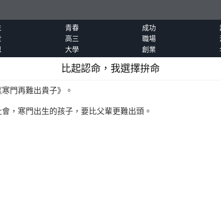
生
青春
成功
世
高三
職場
恩
大學
創業
比起認命，我選擇拚命
寒門再難出貴子》。
會，寒門出生的孩子，要比父輩更難出頭。