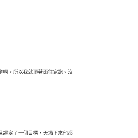
傘啊，所以我就頂著雨往家跑。沒
旦認定了一個目標，天塌下來他都