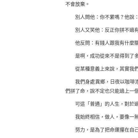
不會放棄。
別人問他：你不累嗎？他說：我
別人又笑他：反正你拼不過有
他反問：有錢人跟我有什麼關
是啊，
成功
從來不是得到了
從某種意義上來說，其實我們
我們身處異鄉，日夜以咖啡泡麵
們拼了命，說不定也只能過上一
可這「普通」的人生，對於過
我始終相信，
做人
，要像一
努力，是為了把命運攥在自己