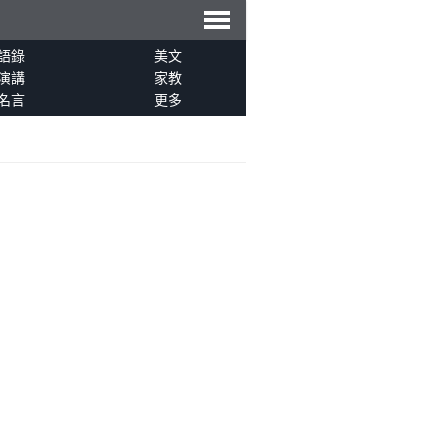
導
語錄
美文
演講
家教
名言
更多
航