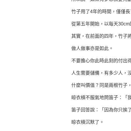
竹子用了4年的時間，僅僅長了
從第五年開始，以每天30cm
其實，在前面的四年，竹子將
做人
做事亦是如此。
不要擔心你此時此刻的付出得
人生需要儲備，有多少人，沒
什麼叫價值？同是兩根竹子，
晾衣槓不服氣地問笛子：「我們
笛子回答說：「因為你只挨了
晾衣槓沉默了。