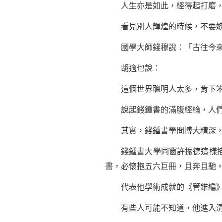
人生亦是如此，經得起打磨，耐
看見別人輝煌的時候，不要嫉
國學大師錢穆說：「古往今來
胡適也說：
這個世界聰明人太多，肯下笨
說起
錢鍾書
的滿腹經綸，人
其實，錢鍾書學問博大精深，
錢鍾書大學同窗許振德這樣描述
書，必懷抱五六巨冊，且奔且馳。且閱
代表他學術成就的《管錐編》，
有些人可能不知道，他進入清