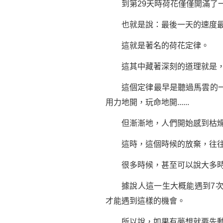
到第29天時荷花僅僅開滿了一
也就是說：最後一天的速度最快
這就是著名的荷花定律。
這其中藏著深刻的道理就是，
這個定律最早是聽過
馬雲
的
用力地開，玩命地開......
但漸漸地，人們開始感到枯燥甚
這時，這個時候的放棄，往往
很多時候，甚至可以說大多時
據說人這一生大概能遇到7次左
才能遇到這樣的機會。
所以說，如果有
夢想
就要先