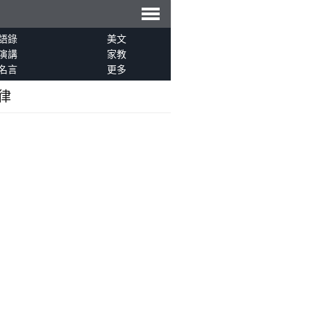
導
語錄
美文
演講
家教
名言
更多
航
律