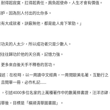
得起寂寞，扛得起責任，肩負起使命，人生才會有價值。
妒，因為別人付出的比你多。
有大成就者，訣竅無他，都是能人肯下笨勁。」
功夫的人太少，所以成功者只是少數人。
們往往歸功於他的天分高，記憶力強。
更多來自後天手不釋卷的苦功。
：在校時，以一周讀中文經典，一周閱歐美名著，互動行之
畢一冊，必作札記......
引述4000多位名家的上萬種著作中的數萬條書證，汪洋恣肆
華後，目標是「橫掃清華圖書館」。