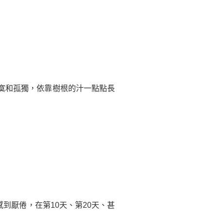
寞和孤獨，依靠樹根的汁一點點長
厭倦，在第10天、第20天、甚