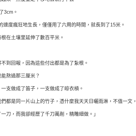
3cm。
的速度瘋狂地生長，僅僅用了六周的時間，就長到了15米。
根在土壤里延伸了數百平米。
不到回報，因為這些付出都是為了紮根。
能熬過那三厘米？
一支做成了笛子，一支做成了晾衣槓。
都是同一片山上的竹子，憑什麼我天天日曬雨淋，不值一文，
一刀，而我卻經歷了千刀萬剮，精雕細做。」