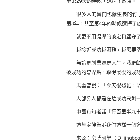
至第29天的時候，選擇了放棄。
很多人的奮鬥也像生長的竹子，
第3年，甚至第4年的時候選擇了
就更不用提蟬的淡定和堅守
越接近成功越困難，越需要堅
無論是創業還是人生，我們缺少
破成功的臨界點，取得最後的成
馬雲曾說：「今天很殘酷，明天
大部分人都是在離成功只剩一
中國有句老話「行百里半九十」
這些定律告訴我們這樣一個道
來源：京博國學（ID: jingbog