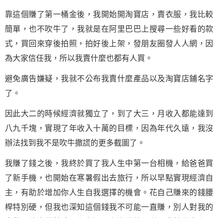
靠這個賺了第一桶金後，我開始開淘寶店，賣衣服，我比較
簡單，也不吹牛了，我就是在阿里巴巴上搜尋一些好看的款
式，買回來穿後拍照，拍好後上架，發朋友圈發人人網，因
為大家信任我，所以我賣什麼也都有人買。
避免廣告嫌疑，我就不公布我賣什麼產品以及淘寶店鋪名字
了。
因此大二的時候經濟就獨立了，到了大三，月收入都能達到
八九千塊，實現了年收入十萬的目標，因為年代久遠，我沒
辦法找到我不是吹牛撒謊的更多截圖了。
我賺了錢之後，我終於買了我人生中第一台相機，給爸爸買
了新手機，也開始在寒暑假出去旅行，所以早點實現經濟自
主，有助於增加你人生自我選擇的機會。花自己賺來的錢腰
桿特別硬，但我也深知這個錢我不可能一直賺，別人對我的