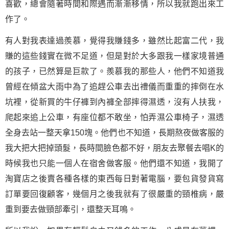
喜歡，總會隨著時間和際遇而漸漸移情，所以我就跑出來工
作了。
有人對我表達過羨慕，覺得我賺錢多，雖然比起富二代，我
賺的這些錢實在微不足道，但是對於大多跟我一樣家境普通
的孩子，已然算是巨款了。羨慕我的那些人，他們不知道我
曾經在傾盆大雨中為了追趕公車去出禮儀而重重的摔倒在水
坑裡，從新買的牛仔褲到內褲全部摔得濕透，沒有人扶我，
爬起來追上公車，有座位都不敢坐，怕弄濕公車椅子，濕透
全身去站一整天拿150塊。他們也不知道，長期熬夜做客服的
我大把大把掉頭髮，長時間臉色都不好，朋友去聚餐去唱K的
時候我也只能一個人在宿舍做客服。他們還不知道，我開了
淘寶店之後賣各種各樣的東西每日對著電腦，要包貨發貨寫
訂單要回復顧客，幾個月之後我就有了很嚴重的頸椎病，嚴
重到要去做頸部牽引，還整天耳鳴。