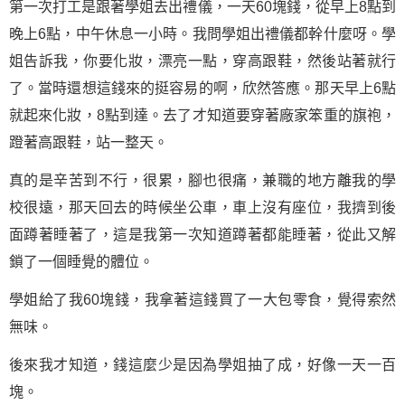
第一次打工是跟著學姐去出禮儀，一天60塊錢，從早上8點到
晚上6點，中午休息一小時。我問學姐出禮儀都幹什麼呀。學
姐告訴我，你要化妝，漂亮一點，穿高跟鞋，然後站著就行
了。當時還想這錢來的挺容易的啊，欣然答應。那天早上6點
就起來化妝，8點到達。去了才知道要穿著廠家笨重的旗袍，
蹬著高跟鞋，站一整天。
真的是辛苦到不行，很累，腳也很痛，兼職的地方離我的學
校很遠，那天回去的時候坐公車，車上沒有座位，我擠到後
面蹲著睡著了，這是我第一次知道蹲著都能睡著，從此又解
鎖了一個睡覺的體位。
學姐給了我60塊錢，我拿著這錢買了一大包零食，覺得索然
無味。
後來我才知道，錢這麼少是因為學姐抽了成，好像一天一百
塊。