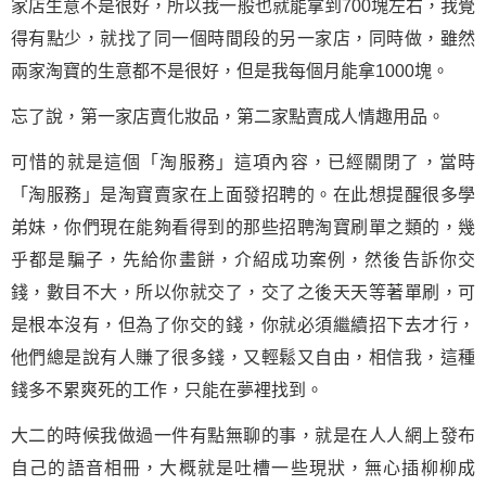
家店生意不是很好，所以我一般也就能拿到700塊左右，我覺
得有點少，就找了同一個時間段的另一家店，同時做，雖然
兩家淘寶的生意都不是很好，但是我每個月能拿1000塊。
忘了說，第一家店賣化妝品，第二家點賣成人情趣用品。
可惜的就是這個「淘服務」這項內容，已經關閉了，當時
「淘服務」是淘寶賣家在上面發招聘的。在此想提醒很多學
弟妹，你們現在能夠看得到的那些招聘淘寶刷單之類的，幾
乎都是騙子，先給你畫餅，介紹
成功
案例，然後告訴你交
錢，數目不大，所以你就交了，交了之後天天等著單刷，可
是根本沒有，但為了你交的錢，你就必須繼續招下去才行，
他們總是說有人賺了很多錢，又輕鬆又自由，相信我，這種
錢多不累爽死的工作，只能在夢裡找到。
大二的時候我做過一件有點無聊的事，就是在人人網上發布
自己的語音相冊，大概就是吐槽一些現狀，無心插柳柳成