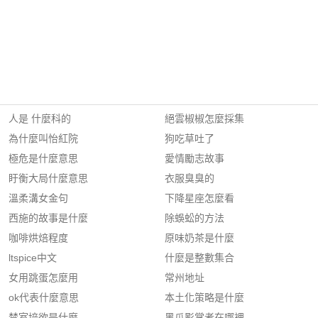
人是 什麼科的
絕雲椒椒怎麼採集
為什麼叫怡紅院
狗吃草吐了
極危是什麼意思
愛情勵志故事
盱衡大局什麼意思
衣服臭臭的
溫柔溝女金句
下降星座怎麼看
西施的故事是什麼
除蜈蚣的方法
咖啡烘焙程度
原味奶茶是什麼
ltspice中文
什麼是整數集合
女用跳蛋怎麼用
常州地址
ok代表什麼意思
本土化策略是什麼
禁室培欲是什麼
黑爪影掌者在哪裡