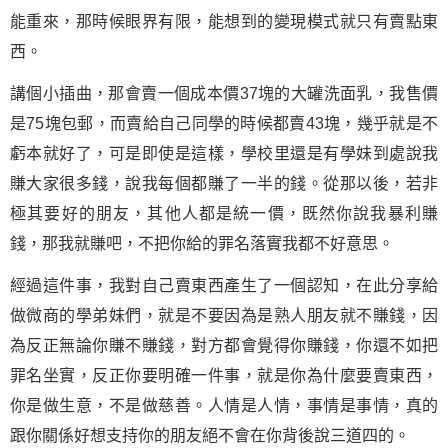
能重來，那時候眼界有限，能想到的變現模式就只有賣點東
西。
講個小插曲，那會賣一個成本價37塊的大罐洗面乳，我售價
是75塊包郵，而賣給自己同學的時候都賣43塊，幾乎就是不
虧本就好了，可是即使是這樣，學校里還是有學妹到處說我
賺大家很多錢，說我每個都賺了一半的錢。從那以後，若非
極其要好的朋友，其他人都是統一價，既然你說我暴利賺
錢，那我就賺吧，不把你給的罪名落實我都不好意思。
經過這件事，我對自己賣東西產生了一個認知，在此分享給
做微商的學弟妹們，就是不要因為是熟人朋友就不賺錢，因
為反正無論你賺不賺錢，對方都會覺得你賺錢，你還不如把
罪名坐實，反正你要明確一件事，就是你為什麼要賣東西，
你是做生意，不是做慈善。人情是人情，事情是事情，真的
跟你關係好想支持你的朋友絕不會在你背後說三道四的。