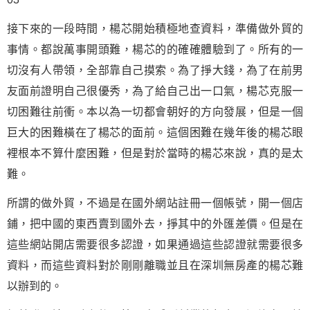
接下來的一段時間，楊芯開始積極地查
資料
，準備做外貿的
事情。都說萬事開頭難，楊芯的的確確體驗到了。所有的一
切沒有人帶領，全部靠自己摸索。為了掙大錢，為了在前男
友面前證明自己很優秀，為了給自己出一口氣，楊芯克服一
切困難往前衝。本以為一切都會朝好的方向發展，但是一個
巨大的困難橫在了楊芯的面前。這個困難在幾年後的楊芯眼
裡根本不算什麼困難，但是對於當時的楊芯來說，真的是太
難。
所謂的做外貿，不過是在國外網站註冊一個帳號，開一個店
鋪，把中國的東西賣到國外去，掙其中的外匯差價。但是在
這些網站開店需要很多認證，如果通過這些認證就需要很多
資料，而這些資料對於剛剛離職並且在深圳無房產的楊芯難
以辦到的。