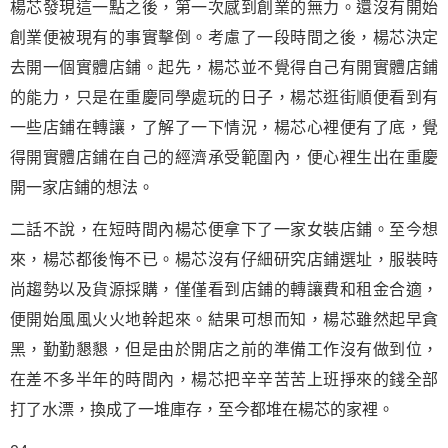
楊芯發現這一點之後，第一次感到創業的無力。還沒有開始
創業便被現有的事實擊倒。考慮了一段時間之後，楊芯決定
去開一個實體店鋪。起先，楊芯並不覺得自己有開實體店鋪
的能力，只是在重慶同學處玩的日子，楊芯逛街順便看到有
一些店鋪在轉讓，了解了一下情況，楊芯心裡便有了底，覺
得開實體店鋪在自己的經濟承受範圍內，便心裡生出在重慶
開一家店鋪的想法。
二話不說，在短時間內楊芯便拿下了一家女裝店鋪。至今想
來，楊芯都後悔不已。楊芯沒有仔細研究店鋪選址，服裝時
尚趨勢以及貨源採購，僅僅看到店鋪的轉讓費和租金合適，
便開始風風火火地幹起來。結果可想而知，楊芯雖然起早貪
黑，勤勤懇懇，但是由於開店之前的準備工作沒有做到位，
在差不多半年的時間內，楊芯把辛辛苦苦上班掙來的錢全部
打了水漂，換成了一堆庫存，至今都堆在楊芯的家裡。