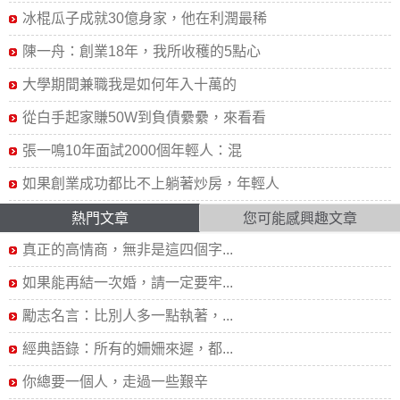
冰棍瓜子成就30億身家，他在利潤最稀
陳一舟：創業18年，我所收穫的5點心
大學期間兼職我是如何年入十萬的
從白手起家賺50W到負債纍纍，來看看
張一鳴10年面試2000個年輕人：混
如果創業成功都比不上躺著炒房，年輕人
熱門文章
您可能感興趣文章
真正的高情商，無非是這四個字...
如果能再結一次婚，請一定要牢...
勵志名言：比別人多一點執著，...
經典語錄：所有的姍姍來遲，都...
你總要一個人，走過一些艱辛