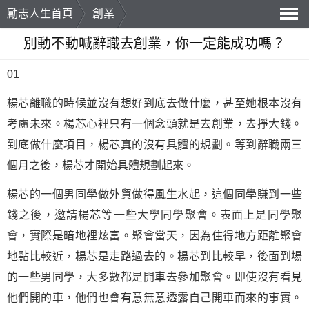
勵志人生首頁
創業
導
別動不動喊辭職去創業，你一定能成功嗎？
航
01
楊芯離職的時候並沒有想好到底去做什麼，甚至她根本沒有
考慮未來。楊芯心裡只有一個念頭就是去創業，去掙大錢。
到底做什麼項目，楊芯真的沒有具體的規劃。等到辭職兩三
個月之後，楊芯才開始具體規劃起來。
楊芯的一個男同學做外貿做得風生水起，這個同學賺到一些
錢之後，邀請楊芯等一些大學同學聚會。表面上是同學聚
會，實際是暗地裡炫富。聚會當天，因為住得地方距離聚會
地點比較近，楊芯是走路過去的。楊芯到比較早，後面到場
的一些男同學，大多數都是開車去參加聚會。即使沒有看見
他們開的車，他們也會有意無意透露自己開車而來的事實。