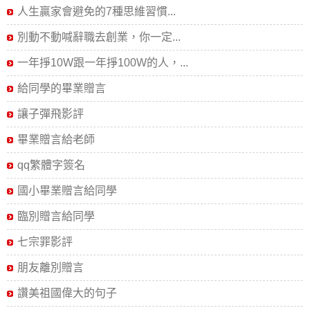
人生贏家會避免的7種思維習慣...
別動不動喊辭職去創業，你一定...
一年掙10W跟一年掙100W的人，...
給同學的畢業贈言
讓子彈飛影評
畢業贈言給老師
qq繁體字簽名
國小畢業贈言給同學
臨別贈言給同學
七宗罪影評
朋友離別贈言
讚美祖國偉大的句子