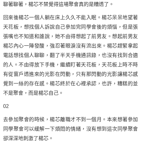
聊著聊著，楊芯不禁覺得這場聚會真的是糟透了。
回來後楊芯一個人躺在床上久久不能入眠。楊芯呆呆地望著
天花板，想找個人訴說自己參加完同學會後的煩惱，但是張
張嘴也不知道和誰說，她不由得想起了前男友。想起前男友
楊芯內心一陣發酸，強忍著眼淚沒有流出來。楊芯趕緊拿起
電話想找個人聊聊，翻了半天手機通訊錄，也沒有找到合適
的人。不由得放下手機，繼續盯著天花板，天花板上時不時
有從窗戶透進來的光影在閃動，只有那閃動的光影讓楊芯感
覺到一絲的存在感。楊芯終於在心裡承認，也許，糟糕的並
不是聚會，而是楊芯自己。
02
去參加聚會的時候，楊芯離職才不到一個月。本來想著參加
同學聚會可以緩解一下煩悶的情緒，沒有想到這次同學聚會
卻深深地刺激了楊芯。