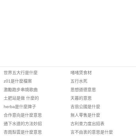
世界五大行是什麼
啫啫煲食材
z01是什麼檔案
五行水死
激勵跑步串燒歌曲
思想道德意思
土肥站是做 什麼的
天暮的意思
herba是什麼牌子
吉翁公國是什麼
合作意向是什麼意思
無人零售是什麼
通下水道的方法妙招
古利查力度出招表
杏雨梨雲是什麼意思
言不由衷的意思是什麼