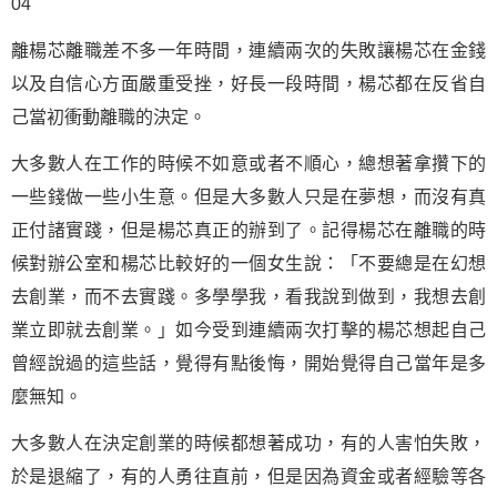
04
離楊芯離職差不多一年時間，連續兩次的失敗讓楊芯在金錢
以及
自信
心方面嚴重受挫，好長一段時間，楊芯都在反省自
己當初衝動離職的決定。
大多數人在工作的時候不如意或者不順心，總想著拿攢下的
一些錢做一些小生意。但是大多數人只是在
夢想
，而沒有真
正付諸實踐，但是楊芯真正的辦到了。記得楊芯在離職的時
候對辦公室和楊芯比較好的一個女生說：「不要總是在幻想
去創業，而不去實踐。多學學我，看我說到做到，我想去創
業立即就去創業。」如今受到連續兩次打擊的楊芯想起自己
曾經說過的這些話，覺得有點後悔，開始覺得自己當年是多
麼無知。
大多數人在決定創業的時候都想著成功，有的人害怕失敗，
於是退縮了，有的人勇往直前，但是因為資金或者經驗等各