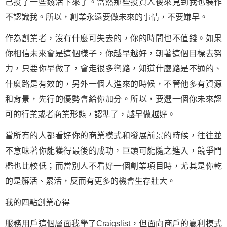
己投了一些錢活下來了。當然那些投資人後來見到我也裝作
不認識我。所以，創業永遠要做未來的事情，不要嫌早。
作為創業者，沒有什麼可失去的，你的時間也不值錢。如果
你相信未來會是這個樣子，你越早越好，朝著這個目標去努
力，只要你早做了，會走很多彎路，知道什麼路是不通的、
什麼路是有效的，另外一個人進來的時候，不管他多有資源
和背景，先行的優勢會給你加分。所以，要選一個你未來認
可的行業或者商業形態，認準了，越早做越好。
當所有的人都看好你的商業模式和發展前景的時候，往往並
不意味著你能獲得最後的
成功
，巨頭可能隨之進入，競爭門
檻也比較低；而當別人不看好一個創業項目時，尤其是你乾
的是髒活、累活，反而有更多的機會生存壯大。
我的四點創業心得
服務用戶這個層面我學了Craigslist，但面向商戶的贏利模式