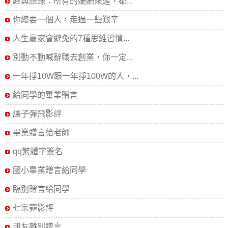
經典語錄：所有的姍姍來遲，都...
你總要一個人，走過一些艱辛
人生贏家會避免的7種思維習慣...
別動不動喊辭職去創業，你一定...
一年掙10W跟一年掙100W的人，...
給同學的畢業贈言
讓子彈飛影評
畢業贈言給老師
qq繁體字簽名
國小畢業贈言給同學
臨別贈言給同學
七宗罪影評
朋友離別贈言