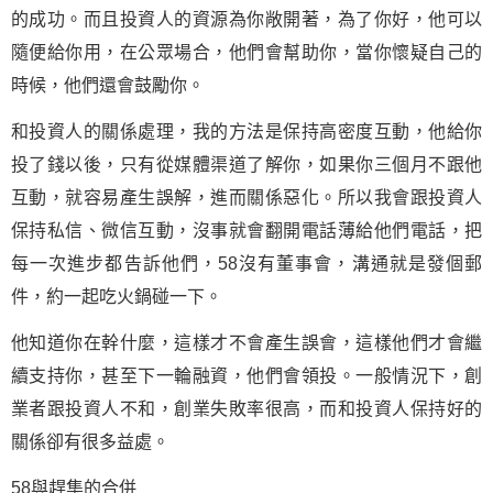
的成功。而且投資人的資源為你敞開著，為了你好，他可以
隨便給你用，在公眾場合，他們會幫助你，當你懷疑自己的
時候，他們還會
鼓勵
你。
和投資人的關係處理，我的方法是保持高密度互動，他給你
投了錢以後，只有從媒體渠道了解你，如果你三個月不跟他
互動，就容易產生誤解，進而關係惡化。所以我會跟投資人
保持私信、微信互動，沒事就會翻開電話薄給他們電話，把
每一次進步都告訴他們，58沒有董事會，溝通就是發個郵
件，約一起吃火鍋碰一下。
他知道你在幹什麼，這樣才不會產生誤會，這樣他們才會繼
續支持你，甚至下一輪融資，他們會領投。一般情況下，創
業者跟投資人不和，創業失敗率很高，而和投資人保持好的
關係卻有很多益處。
58與趕集的合併