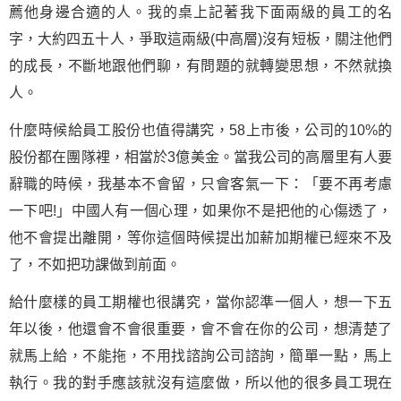
薦他身邊合適的人。我的桌上記著我下面兩級的員工的名
字，大約四五十人，爭取這兩級(中高層)沒有短板，關注他們
的成長，不斷地跟他們聊，有問題的就轉變思想，不然就換
人。
什麼時候給員工股份也值得講究，58上市後，公司的10%的
股份都在團隊裡，相當於3億美金。當我公司的高層里有人要
辭職的時候，我基本不會留，只會客氣一下：「要不再考慮
一下吧!」中國人有一個心理，如果你不是把他的心傷透了，
他不會提出離開，等你這個時候提出加薪加期權已經來不及
了，不如把功課做到前面。
給什麼樣的員工期權也很講究，當你認準一個人，想一下五
年以後，他還會不會很重要，會不會在你的公司，想清楚了
就馬上給，不能拖，不用找諮詢公司諮詢，簡單一點，馬上
執行。我的對手應該就沒有這麼做，所以他的很多員工現在