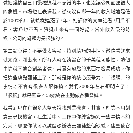
做把錢揣自己口袋裡這種不靠譜的事，也沒讓公司面臨很大
的危機。市場也在表揚我，從來沒有哪一年的收入增速是低
於100%的，就這樣連漲了7年。批評你的文章誰看?用戶不
看，客戶也不看。質疑出來有一個好處，當外敵入侵的時
候，公司的凝聚力是很強的。
第二點心得：不要做太容易、特別精巧的事情。微信看起來
就太炫，剛出來，所有人就在談論它的千萬種可能性，這個
事情就不適合創業者做。其實有缺點的東西才容易成功，你
把這些缺點彌補上了，那就是你的核心競爭力。「很髒」的
事情才不會有很多人跟你搶。我們2008年左右想明白了，
「很髒」就是壁壘。58始終在主動做各種嘗試。
我看到現在有很多人整天說找創業機會。其實，創業不用刻
意去尋找機會，在生活中、工作中你總會遇到一些事情不夠
完美，那麼你就可以試圖想辦法去彌補整個缺憾，儘量使它