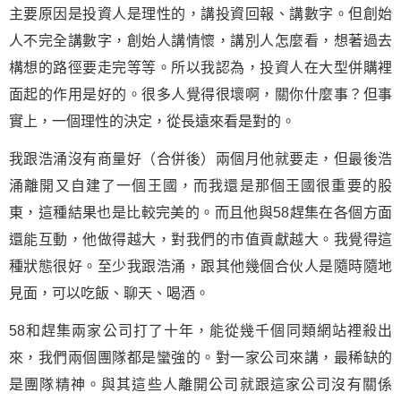
主要原因是投資人是理性的，講投資回報、講數字。但創始
人不完全講數字，創始人講情懷，講別人怎麼看，想著過去
構想的路徑要走完等等。所以我認為，投資人在大型併購裡
面起的作用是好的。很多人覺得很壞啊，關你什麼事？但事
實上，一個理性的決定，從長遠來看是對的。
我跟浩涌沒有商量好（合併後）兩個月他就要走，但最後浩
涌離開又自建了一個王國，而我還是那個王國很重要的股
東，這種結果也是比較完美的。而且他與58趕集在各個方面
還能互動，他做得越大，對我們的市值貢獻越大。我覺得這
種狀態很好。至少我跟浩涌，跟其他幾個合伙人是隨時隨地
見面，可以吃飯、聊天、喝酒。
58和趕集兩家公司打了十年，能從幾千個同類網站裡殺出
來，我們兩個團隊都是蠻強的。對一家公司來講，最稀缺的
是團隊精神。與其這些人離開公司就跟這家公司沒有關係