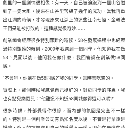
劇里的一個劇情很相像：有一天，自己被迫跑到一個山谷碰
到了一隻大雕，後來在山谷里苦練了幾年的武功，當我再重
出江湖的時候，才發現原來江湖上的這些江南七怪、金輪法
王們是能被打敗的，這種感覺很奇妙……
創業總會經歷很多特別艱難的時候，58在發展過程中也經歷
過特別艱難的時刻。2009年我遇到一個同學，他知道我在做
58。見面以後，他問我在做什麼，我回答說在創業做58同
城。
"不會吧，你還在做58同城?"我的同學，當時蠻吃驚的。
實際上，那個時候我感覺自己挺好的，對於同學的詫異，我
也有點兒納悶兒："他難道不知道58同城做得還可以嗎?"
很多時候，外部覺得你很慘，而內部的氛圍是完全不一樣
的。特別是一個創業公司有點知名度以後，不管是行業還是
媒體，外人的評價會和自己的感覺不一樣。即使在最慘的時