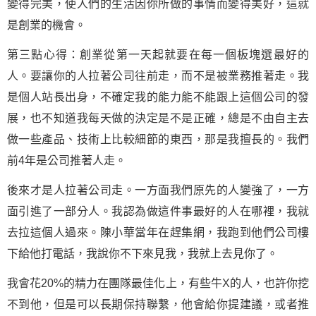
變得完美，使人們的生活因你所做的事情而變得美好，這就
是創業的機會。
第三點心得：創業從第一天起就要在每一個板塊選最好的
人。要讓你的人拉著公司往前走，而不是被業務推著走。我
是個人站長出身，不確定我的能力能不能跟上這個公司的發
展，也不知道我每天做的決定是不是正確，總是不由自主去
做一些產品、技術上比較細節的東西，那是我擅長的。我們
前4年是公司推著人走。
後來才是人拉著公司走。一方面我們原先的人變強了，一方
面引進了一部分人。我認為做這件事最好的人在哪裡，我就
去拉這個人過來。陳小華當年在趕集網，我跑到他們公司樓
下給他打電話，我說你不下來見我，我就上去見你了。
我會花20%的精力在團隊最佳化上，有些牛X的人，也許你挖
不到他，但是可以長期保持聯繫，他會給你提建議，或者推