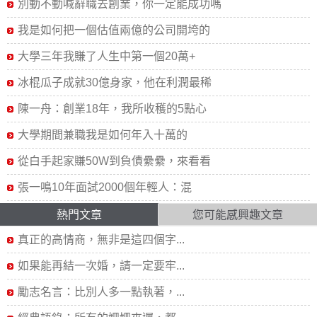
別動不動喊辭職去創業，你一定能成功嗎
我是如何把一個估值兩億的公司開垮的
大學三年我賺了人生中第一個20萬+
冰棍瓜子成就30億身家，他在利潤最稀
陳一舟：創業18年，我所收穫的5點心
大學期間兼職我是如何年入十萬的
從白手起家賺50W到負債纍纍，來看看
張一鳴10年面試2000個年輕人：混
熱門文章
您可能感興趣文章
真正的高情商，無非是這四個字...
如果能再結一次婚，請一定要牢...
勵志名言：比別人多一點執著，...