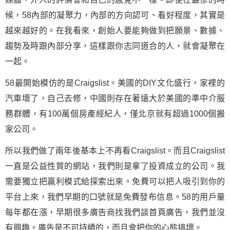
候，58內部的凝聚力，內部的方向認可、看好程度，其實是
越來越好的。在我看來，創始人要能夠做到把願景、數據、
趨勢及時跟內部分享，這樣跟你志同道合的人，就會凝聚在
一起。
58最開始模仿的是Craigslist。美國的DIY文化盛行，家裡的
汽車壞了，自己去修，中國則存在著遠大於美國的準中介服
務群體，有100萬個房產經紀人，僅北京就有超過1000個搬
家公司。
所以我們做了兩年後基本上不再看Craigslist。而且Craigslist
一直是公益性質的網站，我們則是拿了投資成立的公司。我
需要獨立把贏利模式給探索出來。免費可以把人吸引到你的
平台上來，我們早期的
口號
就是免費發布信息。58的用戶量
每年都在漲，早期很多廣告商找我們談首頁廣告，我們並沒
有興趣。廣告是不可持續的，而且會把你的心態搞壞。