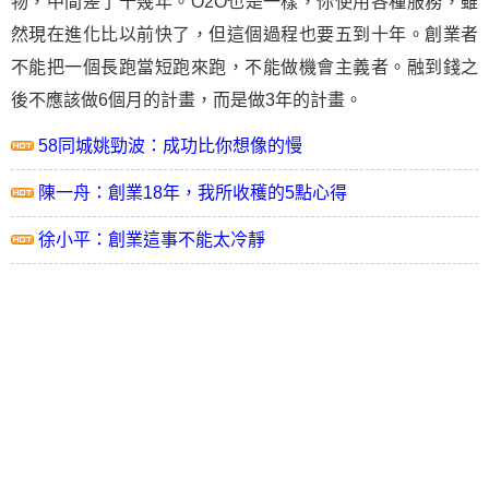
物，中間差了十幾年。O2O也是一樣，你使用各種服務，雖
然現在進化比以前快了，但這個過程也要五到十年。創業者
不能把一個長跑當短跑來跑，不能做機會主義者。融到錢之
後不應該做6個月的計畫，而是做3年的計畫。
58同城姚勁波：成功比你想像的慢
陳一舟：創業18年，我所收穫的5點心得
徐小平：創業這事不能太冷靜