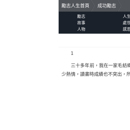
勵志人生首頁
成功勵志
勵志
人
故事
處
人物
感
1
三十多年前，我在一家毛紡織廠
少熱情，讀書時成績也不突出，