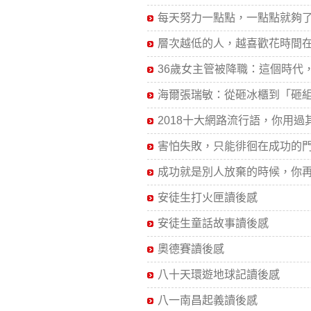
每天努力一點點，一點點就夠了.
層次越低的人，越喜歡花時間在.
36歲女主管被降職：這個時代，.
海爾張瑞敏：從砸冰櫃到「砸組.
2018十大網路流行語，你用過其.
害怕失敗，只能徘徊在成功的門.
成功就是別人放棄的時候，你再.
安徒生打火匣讀後感
安徒生童話故事讀後感
奧德賽讀後感
八十天環遊地球記讀後感
八一南昌起義讀後感