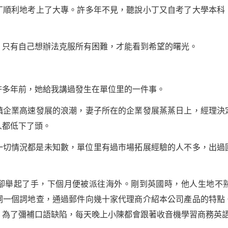
利地考上了大專。許多年不見，聽說小丁又自考了大學本科
，只有自己想辦法克服所有困難，才能看到希望的曙光。
多年前，她給我講過發生在單位里的一件事。
業高速發展的浪潮，妻子所在的企業發展蒸蒸日上，經理決
人都低下了頭。
情況都是未知數，單位里有過市場拓展經驗的人不多，出過
舉起了手，下個月便被派往海外。剛到英國時，他人生地不熟
詞一個詞地查，通過郵件向幾十家代理商介紹本公司產品的特點
。為了彌補口語缺陷，每天晚上小陳都會跟著收音機
學習
商務英