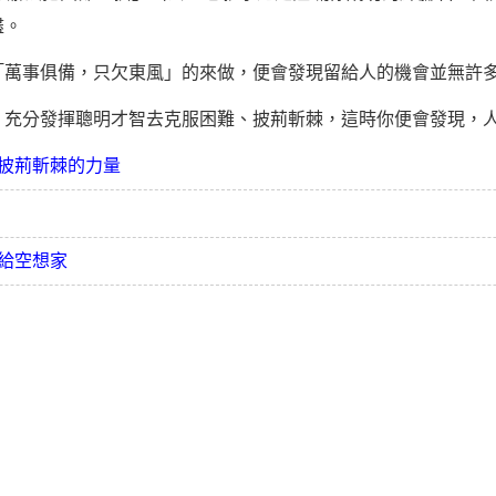
盡。
事俱備，只欠東風」的來做，便會發現留給人的機會並無許
分發揮聰明才智去克服困難、披荊斬棘，這時你便會發現，人
披荊斬棘的力量
給空想家