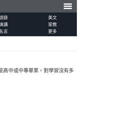
導
語錄
美文
演講
家教
名言
更多
航
是高中或中專畢業，對學習沒有多