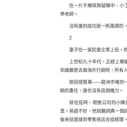
在一片不解與質疑聲中，小丁順
學老師。
沒有誰的
成功
是一帆風順的
2
妻子在一家民營企業上班。許
上世紀九十年代，正趕上鄉鎮企
到誰願意去做海外行銷時，所有
原因很簡單——歐洲市場的一切
銷的重任，誰也沒有這個魄力。
就在這時，剛進公司的小陳卻
里。英語不好，他就翻詞典一個
後來就直接到零售商店去找經理