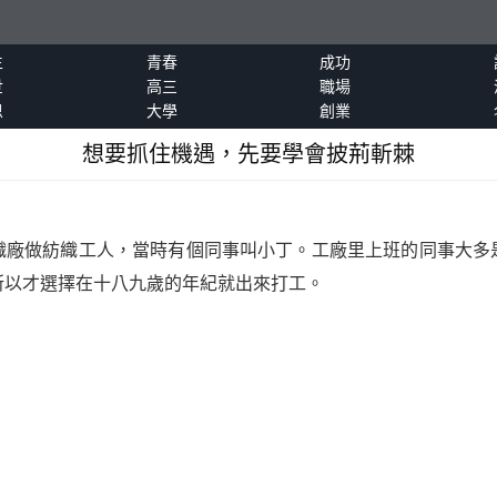
生
青春
成功
世
高三
職場
恩
大學
創業
想要抓住機遇，先要學會披荊斬棘
做紡織工人，當時有個同事叫小丁。工廠里上班的同事大多
所以才選擇在十八九歲的年紀就出來打工。