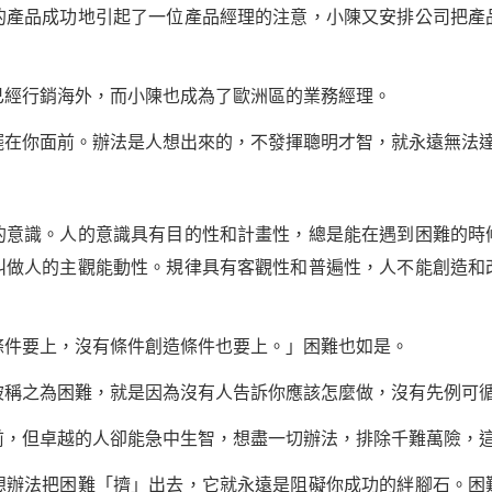
品成功地引起了一位產品經理的注意，小陳又安排公司把產
經行銷海外，而小陳也成為了歐洲區的業務經理。
你面前。辦法是人想出來的，不發揮聰明才智，就永遠無法達
識。人的意識具有目的性和計畫性，總是能在遇到困難的時
叫
做人
的主觀能動性。規律具有客觀性和普遍性，人不能創造和
件要上，沒有條件創造條件也要上。」困難也如是。
之為困難，就是因為沒有人告訴你應該怎麼做，沒有先例可循
但卓越的人卻能急中生智，想盡一切辦法，排除千難萬險，這
法把困難「擠」出去，它就永遠是阻礙你成功的絆腳石。困