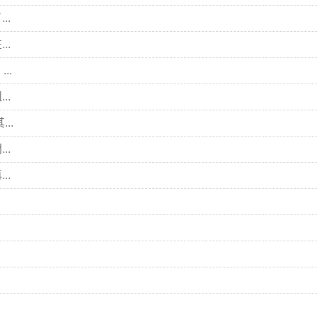
..
..
..
..
..
..
..