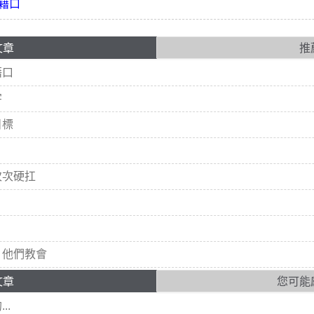
藉口
文章
推
藉口
字
目標
次次硬扛
，他們教會
文章
您可能
..